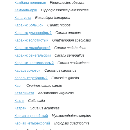
Камбала полярная
Pleuronectes obscura
Камбала-ерш
Hippoglossoides platessoides
Канагурта
Rastrelliger kanagurta
Каранкс большой
Caranx hippos
Каранкс длиннопёрый
Caranx armatus
Каранкс золотистый
Gnathanodon speciosus
Каранкс малабарский
Caranx malabaricus
Каранкс сенегальский
Caranx senegallus
Каранкс шестиполосый
Caranx sexfasciatus
Карась золотой
Carassius carassius
Карась серебряный
Carassius gibelio
Карп
Cyprinus carpio carpio
Каталинета
Anisotremus virginicus
Катля
Catla catla
Катран
Squalus acanthias
Керчак европейский
Myoxocephalus scorpius
Керчак четырёхрогий
Triglopsis quadricornis