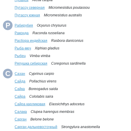
Пузанок
Alosa caspia
Путассу северная
Micromesistius poutassou
Путассу южная
Micromesistius australis
Р
Рабирубия
Ocyurus chrysurus
Раконда
Raсonda russeliana
Расбора индийская
Rasbora daniconius
Рыба-меч
Xiphias gladius
Рыбец
Vimba vimba
Ряпушка сибирская
Coregonus sardinella
С
Сазан
Cyprinus carpio
Сайда
Pollachius virens
Сайка
Boreogadus saida
Сайра
Cololabis saira
Сайра карликовая
Elassichthys adocetus
Салака
Clupea harengus membras
Сарган
Belone belone
Сарган дальневосточный
Strongylura anastomella