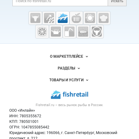
Искать
Cсылки на полезные проекты
Fishretail.ru —
рыба,
морепродукты
Важные разделы и контакты
Навигация по сайту
О МАРКЕТПЛЕЙСЕ
Новости Fishretail.ru
РАЗДЕЛЫ
Услуги и цены
Объявления
ТОВАРЫ И УСЛУГИ
Размещение рекламы
Каталог компаний
Рыбные снеки
Публичная оферта
Новости рынка
Рыба
Контактная информация
Форум
Fishretail.ru – весь
рынок рыбы
в России.
Икра
Политика обработки персональных данных
Бренды
ООО «Инлайн»
Морепродукты
Для СМИ
ИНН: 7805355672
Мониторинг
КПП: 780501001
Рыбопосадочный материал
Вакансии
ОГРН: 1047855085442
Полуфабрикаты
Юридический адрес: 196066, г. Санкт-Петербург, Московский
Блог
Консервы
проспект, д. 212