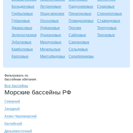
Бельдюговые
Летриновые
Парусниковые
Спаровые
Горбылевые
Лещи морские
Пинагоровые
Спинороговые
Губановые
Лососевые
Помадазиевые
Ставридовые
Джакасовые
Луфаревые
Прочие
Терпуговые
Зеленоглазковые
Луциановые
Сайровые
Тресковые
Зубатковые
Мерлузовые
Саргановые
Камболовые
Мечерылые
Сельдевые
Карповые
Миктофидовые
Серебрянковые
Фильтровать по
бассейнам обитания:
Все бассейны
Морские бассейны РФ
Северный
Западный
Азово-Черноморский
Каспийский
Дальневосточный