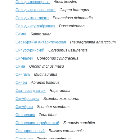
Сельдь кесслерова
Alosa kessleri
Сельдь тихоокеанская
Сlupea harengus
Сельдь-гологлазка
Potamalosa richmondia
Сельдь-круглобрюшка
Dussumierinae
Сёмга
Salmo salar
Серебрянка антарктическая
Pleuragramma antarcticum
Сиг уссурийский
Coregonus ussuriensis
Сиг-валек
Coregonus cylindraceus
Сима
Oncorhynchus masu
Сингиль
Mugil auratus
Синец
Abramis ballerus
Скат звёздчатый
Raja radiata
Скумбрещука
Scomberesox saurus
Скумбрия
Scomber scombrus
Солнечник
Zeus faber
Солнечник серебристый
Zenopsis conchifer
Спинорог серый
Balistes carolinensis