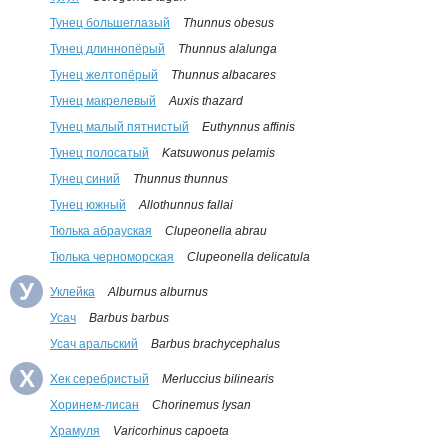
Тунец большеглазый
Thunnus obesus
Тунец длиннопёрый
Thunnus alalunga
Тунец желтопёрый
Thunnus albacares
Тунец макрелевый
Auxis thazard
Тунец малый пятнистый
Euthynnus affinis
Тунец полосатый
Katsuwonus pelamis
Тунец синий
Thunnus thunnus
Тунец южный
Allothunnus fallai
Тюлька абрауская
Clupeonella abrau
Тюлька черноморская
Clupeonella delicatula
У
Уклейка
Alburnus alburnus
Усач
Barbus barbus
Усач аральский
Barbus brachycephalus
Х
Хек серебристый
Merluccius bilinearis
Хоринем-лисан
Chorinemus lysan
Храмуля
Varicorhinus capoeta