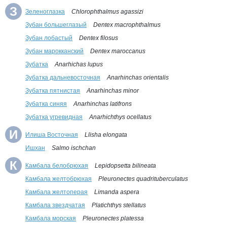
З
Зеленоглазка
Chlorophthalmus agassizi
Зубан большеглазый
Dentex macrophthalmus
Зубан лобастый
Dentex filosus
Зубан марокканский
Dentex maroccanus
Зубатка
Anarhichas lupus
Зубатка дальневосточная
Anarhinchas orientalis
Зубатка пятнистая
Anarhinchas minor
Зубатка синяя
Anarhinchas latifrons
Зубатка угревидная
Anarhichthys ocellatus
И
Илиша Восточная
Llisha elongata
Ишхан
Salmo ischchan
К
Камбала белобрюхая
Lepidopsetta bilineata
Камбала желтобрюхая
Pleuronectes quadrituberculatus
Камбала желтоперая
Limanda aspera
Камбала звездчатая
Platichthys stellatus
Камбала морская
Pleuronectes platessa