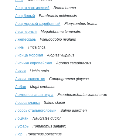
Лещ
Abramis brama
Лещ атлантический
Brama brama
Лещ белый
Parabramis pekinensis
Лещ морской серебряный
Pterycombus brama
Лещ чёрный
Megalobrama terminalis
Лжепескарь
Pseudogobio rivularis
Линь
Tinca tinca
Лисица морская
Alopias vulpinus
Лисичка европейская
Agonus cataphractus
Лихия
Lichia amia
Лихия полосатая
Campogramma glaycos
Лобан
Mugil cephalus
Ложнопесчаная акула
Pseudocarcharias kamoharae
Лосось кларка
Salmo clarkii
Лосось стальноголовый
Salmo gairdneri
Лоцман
Naucrates ductor
Луфарь
Pomatomus saltatrix
Люр
Pollachius pollachius