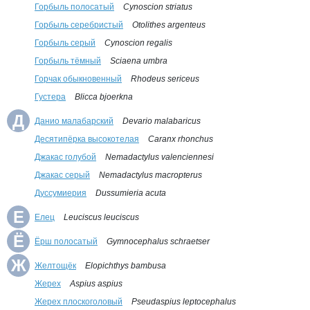
Горбыль полосатый
Cynoscion striatus
Горбыль серебристый
Otolithes argenteus
Горбыль серый
Cynoscion regalis
Горбыль тёмный
Sciaena umbra
Горчак обыкновенный
Rhodeus sericeus
Густера
Blicca bjoerkna
Д
Данио малабарский
Devario malabaricus
Десятипёрка высокотелая
Caranx rhonchus
Джакас голубой
Nemadactylus valenciennesi
Джакас серый
Nemadactylus macropterus
Дуссумиерия
Dussumieria acuta
Е
Елец
Leuciscus leuciscus
Ё
Ёрш полосатый
Gymnocephalus schraetser
Ж
Желтощёк
Elopichthys bambusa
Жерех
Aspius aspius
Жерех плоскоголовый
Pseudaspius leptocephalus