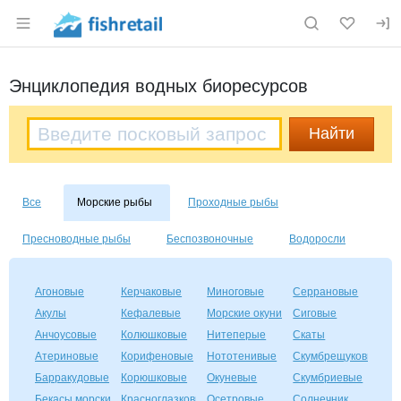
Раздел навигации по сайту fishretail.ru
Энциклопедия водных биоресурсов
Все
Морские рыбы
Проходные рыбы
Пресноводные рыбы
Беспозвоночные
Водоросли
Агоновые
Керчаковые
Миноговые
Серрановые
Акулы
Кефалевые
Морские окуни
Сиговые
Анчоусовые
Колюшковые
Нитеперые
Скаты
Атериновые
Корифеновые
Нототенивые
Скумбрещуковые
Барракудовые
Корюшковые
Окуневые
Скумбриевые
Бекасы морские
Красноглазковые
Осетровые
Солнечник