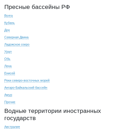
Пресные бассейны РФ
Волга
Кубань
Дон
Северная Двина
Ладожское озеро
Урал
Обь
Лена
Енисей
Реки северо-восточных морей
Ангаро-Байкальский бассейн
Амур
Прочие
Водные территории иностранных
государств
Австралия