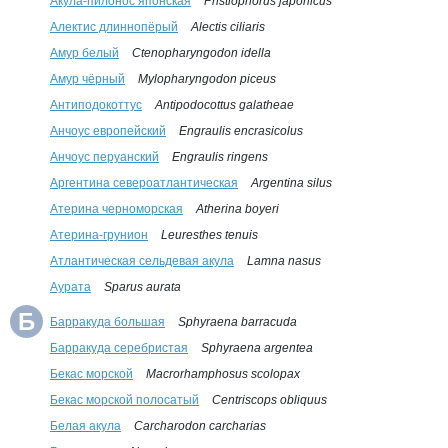
Акула-пилонос японская
Pristiophorus japonicus
Алектис длиннопёрый
Alectis ciliaris
Амур белый
Ctenopharyngodon idella
Амур чёрный
Mylopharyngodon piceus
Антиподокоттус
Antipodocottus galatheae
Анчоус европейский
Engraulis encrasicolus
Анчоус перуанский
Engraulis ringens
Аргентина североатлантическая
Argentina silus
Атерина черноморская
Atherina boyeri
Атерина-грунион
Leuresthes tenuis
Атлантическая сельдевая акула
Lamna nasus
Аурата
Sparus aurata
Б
Барракуда большая
Sphyraena barracuda
Барракуда серебристая
Sphyraena argentea
Бекас морской
Macrorhamphosus scolopax
Бекас морской полосатый
Centriscops obliquus
Белая акула
Carcharodon carcharias