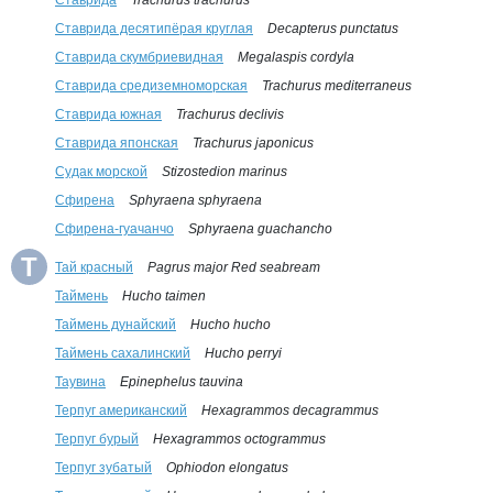
Ставрида
Trachurus trachurus
Ставрида десятипёрая круглая
Decapterus punctatus
Ставрида скумбриевидная
Megalaspis cordyla
Ставрида средиземноморская
Trachurus mediterraneus
Ставрида южная
Trachurus declivis
Ставрида японская
Trachurus japonicus
Судак морской
Stizostedion marinus
Сфирена
Sphyraena sphyraena
Сфирена-гуачанчо
Sphyraena guachancho
Т
Тай красный
Pagrus major Red seabream
Таймень
Hucho taimen
Таймень дунайский
Hucho hucho
Таймень сахалинский
Hucho perryi
Таувина
Epinephelus tauvina
Терпуг американский
Hexagrammos decagrammus
Терпуг бурый
Hexagrammos octogrammus
Терпуг зубатый
Ophiodon elongatus