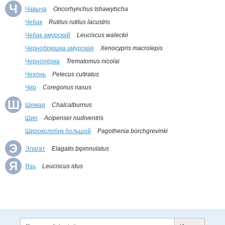
Ч
Чавыча
Oncorhynchus tshawytscha
Чебак
Rutilus rutilus lacustris
Чебак амурский
Leuciscus waleckii
Чернобрюшка амурская
Xenocypris macrolepis
Чернопёрка
Trematomus nicolai
Чехонь
Pelecus cultratus
Чир
Coregonus nasus
Ш
Шемая
Chalcalburnus
Шип
Acipenser nudiventris
Широколобик большой
Pagothenia borchgrevinki
Э
Элагат
Elagatis bipinnulatus
Я
Язь
Leuciscus idus
Дополнительная информация
Поиск по сайту и ссы