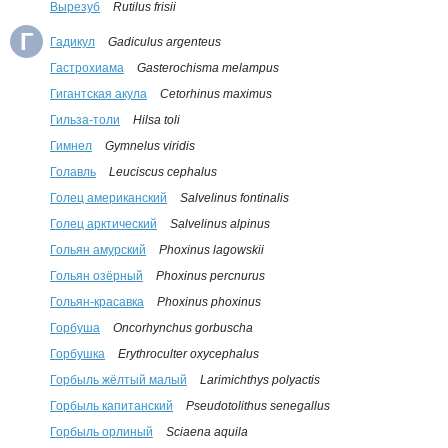
Вырезуб
Rutilus frisii
Г
Гадикул
Gadiculus argenteus
Гастрохиама
Gasterochisma melampus
Гигантская акула
Cetorhinus maximus
Гильза-толи
Hilsa toli
Гимнел
Gymnelus viridis
Голавль
Leuciscus cephalus
Голец американский
Salvelinus fontinalis
Голец арктический
Salvelinus alpinus
Гольян амурский
Phoxinus lagowskii
Гольян озёрный
Phoxinus percnurus
Гольян-красавка
Phoxinus phoxinus
Горбуша
Oncorhynchus gorbuscha
Горбушка
Erythroculter oxycephalus
Горбыль жёлтый малый
Larimichthys polyactis
Горбыль капитанский
Pseudotolithus senegallus
Горбыль орлиный
Sciaena aquila