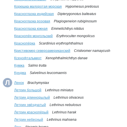
Корюшка малоротая морская
Hypomesus pretiosus
Красноглазка индийская
Dipterygonotus balteatus
Красноглазка розовая
Plagiogeneion rubiginosum
Красноглазка южная
Emmelichthys nitidus
Краснопёр монгольский
Erythroculter mongolicus
Краснопёрка
Scardinius erythrophthalmus
Кристивомер североамериканский
Cristivomer namaycush
Ксенофтальмихт
Xenophthalmichthys danae
Кумжа
Salmo trutta
Кунджа
Salvelinus leucomaenis
Л
Ленок
Brachymystax
Летрин большой
Lethrinus miniatus
Летрин длиннорылый
Lethrinus olivaceus
Летрин звёздчатый
Lethrinus nebulosus
Летрин краснопёрый
Lethrinus harak
Летрин небесный
Lethrinus mahsena