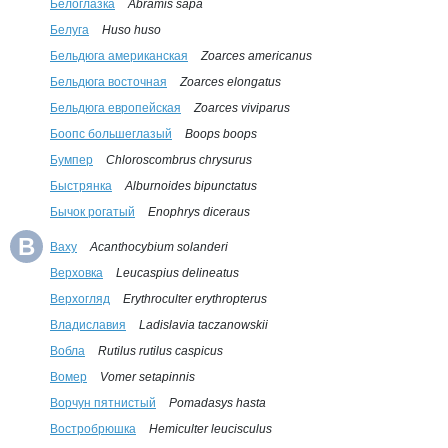
Белоглазка
Abramis sapa
Белуга
Huso huso
Бельдюга американская
Zoarces americanus
Бельдюга восточная
Zoarces elongatus
Бельдюга европейская
Zoarces viviparus
Боопс большеглазый
Boops boops
Бумпер
Chloroscombrus chrysurus
Быстрянка
Alburnoides bipunctatus
Бычок рогатый
Enophrys diceraus
В
Ваху
Acanthocybium solanderi
Верховка
Leucaspius delineatus
Верхогляд
Erythroculter erythropterus
Владиславия
Ladislavia taczanowskii
Вобла
Rutilus rutilus caspicus
Вомер
Vomer setapinnis
Ворчун пятнистый
Pomadasys hasta
Востробрюшка
Hemiculter leucisculus