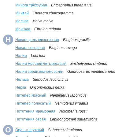
Минога трёхзубая
Entosphenus tridentatus
Минтай
Theragra chalcogramma
Мольва
Molva molva
Мригала
Cirrhina mrigala
Н
Навага дальневосточная
Eleginus gracilis
Навага северная
Eleginus navaga
Налим
Lota lota
Налим морской четырехусый
Enchelyopus cimbrius
Налим средиземноморский
Gaidropsarus mediterraneus
Нельма
Stenodus leucichthys
Нерка
Oncorhynchus nerka
Нитепёр красный
Nemipterus japonicus
Нитепёр полосатый
Nemipterus virgatus
Нототения мраморная
Notothenia rossii
Нототения серая
Lepidonotothen squamifrons
О
Окунь алеутский
Sebastes aleutianus