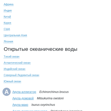
Африка
Индия
Китай
Корея
США
Центральная Азия
Япония
Открытые океанические воды
Тихий океан
Атлантический океан
Индийский океан
Северный Ледовитый океан
Южный океан
А
Акула-аллигатор
Echinorchinus brucus
Акула-домовой
Mitsukurina owstoni
Акула-мако
Isurus oxyrinchus