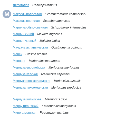
Лягвоголов
Raniceps raninus
М
Макрель полосатая
Scomberomorus commersoni
Макрель японская
Scomber japonicus
Маринка обыкновенная
Schizothorax intermedius
Марлин синий
Makaira nigricans
Марлин черный
Makaira Indica
Мачуэла атлантическая
Opisthonema oglinum
Менёк
Brosme brosme
Мерланг
Merlangius merlangus
Мерлуза европейская
Merluccius merluccius
Мерлуза капская
Merluccius capensis
Мерлуза новозеландская
Merluccius australis
Мерлуза тихоокеанская
Merluccius productus
Мерлуза чилийская
Merluccius gayi
Мероу гигантский
Epinephelus marginatus
Минога морская
Petromyzon marinus