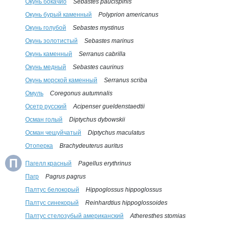
Окунь бокачио
Sebastes paucispinis
Окунь бурый каменный
Polyprion americanus
Окунь голубой
Sebastes mystinus
Окунь золотистый
Sebastes marinus
Окунь каменный
Serranus cabrilla
Окунь медный
Sebastes caurinus
Окунь морской каменный
Serranus scriba
Омуль
Coregonus autumnalis
Осетр русский
Acipenser gueldenstaedtii
Осман голый
Diptychus dybowskii
Осман чешуйчатый
Diptychus maculatus
Отоперка
Brachydeuterus auritus
П
Пагелл красный
Pagellus erythrinus
Пагр
Pagrus pagrus
Палтус белокорый
Hippoglossus hippoglossus
Палтус синекорый
Reinhardtius hippoglossoides
Палтус стелозубый американский
Atheresthes stomias