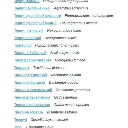
Терпуг красный
Hexagrammos lagocephalus
Терпуг однолинейный
Agrammus agrammus
Терпуг однопёрый северный
Pleurogrammus monopterygius
Терпуг однопёрый южный
Pleurogrammus azonus
Терпуг пятнистый
Hexagrammos stelleri
Терпуг японский
Hexagrammos otakii
Толстолоб
Hypophthalmichthys molitrix
Толстолоб пёстрый
Aristichthys nobilis
Томкод атлантический
Microgadus tomcod
Трахинот
Trachinotus glaucus
Трахинот азиатский
Trachinotus bailloni
Трахинот большой
Trachinotus goodei
Трахинот сенегальский
Trachinotus goreensis
Треска атлантическая
Gadus morhua
Треска тихоокеанская
Gadus macrocephalus
Тресочка эсмарка
Trisopterus esmarki
Троегуб
Opsariichthys uncirostris
Тугун
Coregonus tugun