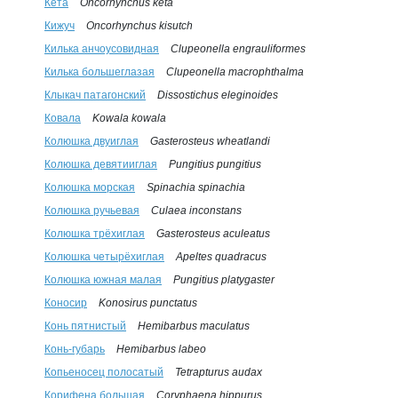
Кета
Oncorhynchus keta
Кижуч
Oncorhynchus kisutch
Килька анчоусовидная
Clupeonella engrauliformes
Килька большеглазая
Clupeonella macrophthalma
Клыкач патагонский
Dissostichus eleginoides
Ковала
Kowala kowala
Колюшка двуиглая
Gasterosteus wheatlandi
Колюшка девятииглая
Pungitius pungitius
Колюшка морская
Spinachia spinachia
Колюшка ручьевая
Culaea inconstans
Колюшка трёхиглая
Gasterosteus aculeatus
Колюшка четырёхиглая
Apeltes quadracus
Колюшка южная малая
Pungitius platygaster
Коносир
Konosirus punctatus
Конь пятнистый
Hemibarbus maculatus
Конь-губарь
Hemibarbus labeo
Копьеносец полосатый
Tetrapturus audax
Корифена большая
Coryphaena hippurus