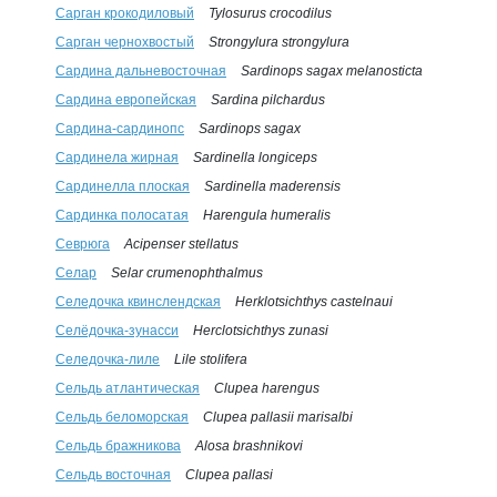
Сарган крокодиловый
Tylosurus crocodilus
Сарган чернохвостый
Strongylura strongylura
Сардина дальневосточная
Sardinops sagax melanosticta
Сардина европейская
Sardina pilchardus
Сардина-сардинопс
Sardinops sagax
Сардинела жирная
Sardinella longiceps
Сардинелла плоская
Sardinella maderensis
Сардинка полосатая
Harengula humeralis
Севрюга
Acipenser stellatus
Селар
Selar crumenophthalmus
Селедочка квинслендская
Herklotsichthys castelnaui
Селёдочка-зунасси
Herclotsichthys zunasi
Селедочка-лиле
Lile stolifera
Сельдь атлантическая
Clupea harengus
Сельдь беломорская
Clupea pallasii marisalbi
Сельдь бражникова
Alosa brashnikovi
Сельдь восточная
Clupea pallasi