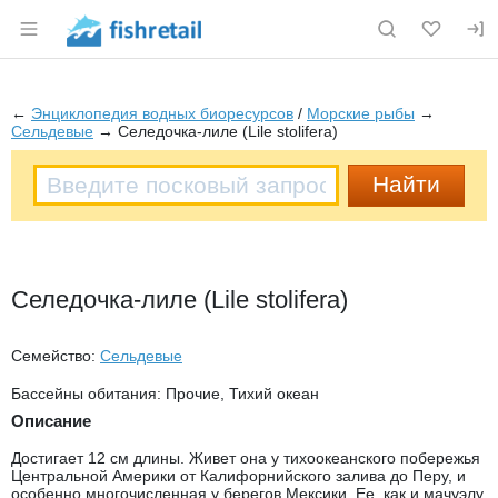
Раздел навигации по сайту fishretail.ru
←
Энциклопедия водных биоресурсов
/
Морские рыбы
→
Сельдевые
→ Селедочка-лиле (Lile stolifera)
Селедочка-лиле (Lile stolifera)
Семейство:
Сельдевые
Бассейны обитания: Прочие, Тихий океан
Описание
Достигает 12 см длины. Живет она у тихоокеанского побережья
Центральной Америки от Калифорнийского залива до Перу, и
особенно многочисленная у берегов Мексики. Ее, как и мачуэлу,