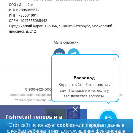
Политика обработки персональных данных
Бренды
ООО «Инлайн»
Морепродукты
Для СМИ
ИНН: 7805355672
Мониторинг
КПП: 780501001
Рыбопосадочный материал
Вакансии
ОГРН: 1047855085442
Полуфабрикаты
Юридический адрес: 196066, г. Санкт-Петербург, Московский
Блог
Консервы
проспект, д. 212
Добавить объявление
Мы в соцсетях:
Карта объявлений
Счетчики, авторское право, логотипы
Всеволод
Здравствуйте! Готов помочь
вам. Напишите мне, если у
© 2006‑2026 ООО “Инлайн”. 12+ Все права защищены.
Использование информации, размещенной на данном сайте, допускается
вас появятся вопросы.
только при размещении активной гиперссылки на сайт
fishretail.ru
Fishretail теперь и в
MAX
Этот сайт использует
cookies
и передает данные
службам веб-аналитики для улучшения функционала.