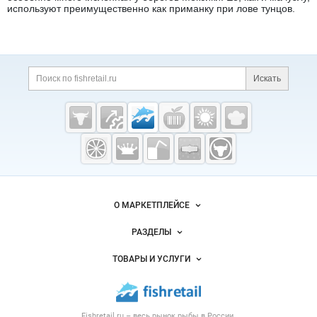
используют преимущественно как приманку при лове тунцов.
Дополнительная информация
Поиск по сайту и ссы
Искать
Cсылки на полезные проекты
Fishretail.ru —
рыба,
морепродукты
Важные разделы и контакты
Навигация по сайту
О МАРКЕТПЛЕЙСЕ
Новости Fishretail.ru
РАЗДЕЛЫ
Услуги и цены
Объявления
ТОВАРЫ И УСЛУГИ
Размещение рекламы
Каталог компаний
Рыбные снеки
Публичная оферта
Новости рынка
Рыба
Контактная информация
Форум
Fishretail.ru – весь
рынок рыбы
в России.
Икра