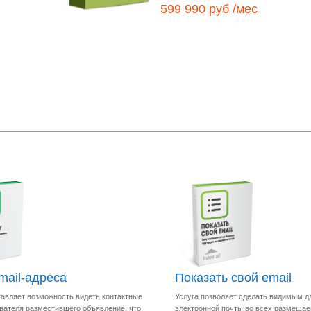
599 990 руб /мес
mail-адреса
Показать свой email
тавляет возможность видеть контактные
Услуга позволяет сделать видимым д
вателя разместившего объявление, что
электронной почты во всех размеща