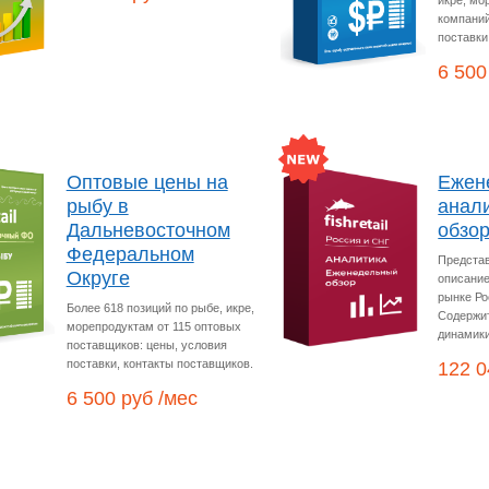
икре, мо
компаний
поставки
6 500
Оптовые цены на
Ежен
рыбу в
анал
Дальневосточном
обзо
Федеральном
Представ
Округе
описание
рынке Ро
Более 618 позиций по рыбе, икре,
Содержит
морепродуктам от 115 оптовых
динамики
поставщиков: цены, условия
поставки, контакты поставщиков.
122 0
6 500 руб /мес