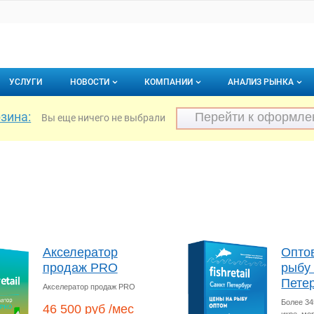
УСЛУГИ
НОВОСТИ
КОМПАНИИ
АНАЛИЗ РЫНКА
зина:
Новости рыбного рынка
Каталог компаний
Перейти к оформл
Вы еще ничего не выбрали
торинги
О каталоге компаний
Подписаться на 
Премиум размещение
ООО
Рыбол
О
Акселератор
Опто
продаж PRO
рыбу 
Пете
Акселератор продаж PRO
Более 34
46 500 руб /мес