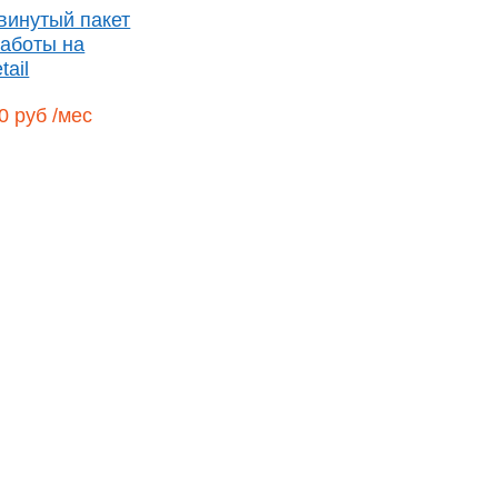
винутый пакет
работы на
tail
0 руб /мес