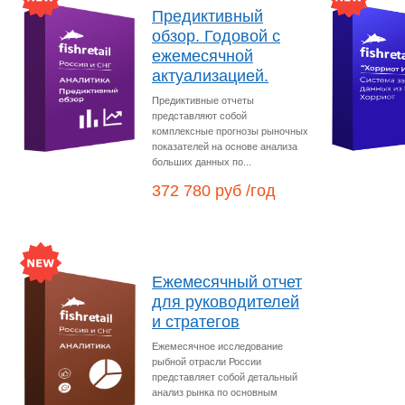
Предиктивный
обзор. Годовой с
ежемесячной
актуализацией.
Предиктивные отчеты
представляют собой
комплексные прогнозы рыночных
показателей на основе анализа
больших данных по...
372 780 руб /год
Ежемесячный отчет
для руководителей
и стратегов
Ежемесячное исследование
рыбной отрасли России
представляет собой детальный
анализ рынка по основным