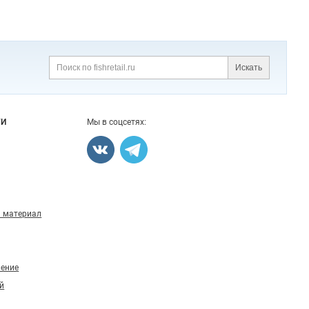
Искать
Поиск
ГИ
Мы в соцсетях:
 материал
ление
й