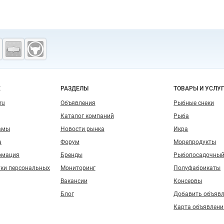
о сайту
Е
РАЗДЕЛЫ
ТОВАРЫ И УСЛУ
ru
Объявления
Рыбные снеки
Каталог компаний
Рыба
амы
Новости рынка
Икра
а
Форум
Морепродукты
рмация
Бренды
Рыбопосадочный
тки персональных
Мониторинг
Полуфабрикаты
Вакансии
Консервы
Блог
Добавить объяв
Карта объявлени