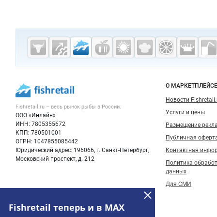
Дополнительная информация
Cсылки на полезные проекты
Fishretail.ru —
рыба,
морепродукты
Важные разделы и контакты
Навигация п
О МАРКЕТПЛЕЙС
Новости Fishretail.
Fishretail.ru – весь
рынок рыбы
в России.
Услуги и цены
ООО «Инлайн»
ИНН: 7805355672
Размещение рекл
КПП: 780501001
Публичная оферт
ОГРН: 1047855085442
Юридический адрес: 196066, г. Санкт-Петербург,
Контактная инфо
Московский проспект, д. 212
Политика обрабо
данных
Для СМИ
Fishretail теперь и в MAX