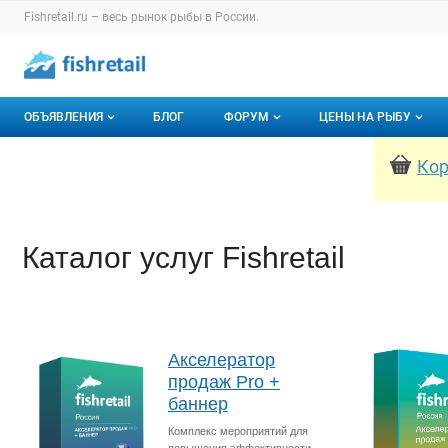
Раздел навигации по сайту fishretail.ru
Fishretail.ru – весь
рынок рыбы
в России.
Авторизация и меню пользователя
Навигация по разделам сайта fishretail.ru
ОБЪЯВЛЕНИЯ
БЛОГ
ФОРУМ
ЦЕНЫ НА РЫБУ
Кор
Объявления
Все темы
О мониторингах
Горячее предложение
Избранные
Актуальные мони
Мои объявления
С моим участием
Динамика цен
Каталог услуг Fishretail
Отзывы
Акселератор
продаж Pro +
баннер
Комплекс мероприятий для