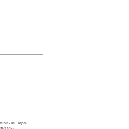
ля всех ваш адрес
емых вами