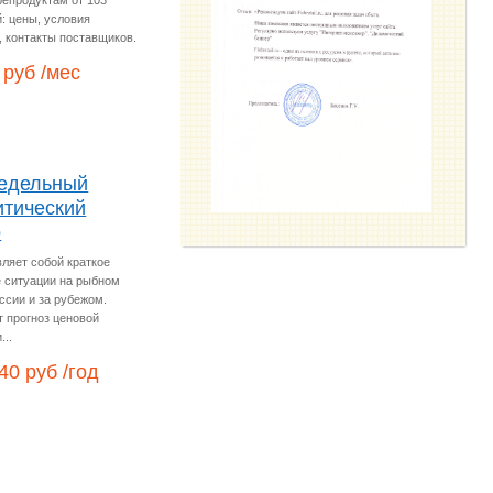
репродуктам от 103
: цены, условия
, контакты поставщиков.
 руб /мес
едельный
итический
р
ляет собой краткое
 ситуации на рыбном
ссии и за рубежом.
 прогноз ценовой
...
40 руб /год