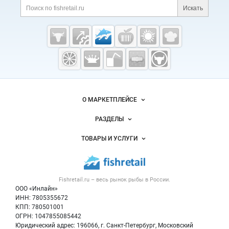
Поиск по сайту и ссы
Искать
Cсылки на полезные проекты
Fishretail.ru —
рыба,
морепродукты
Важные разделы и контакты
Навигация по сайту
О МАРКЕТПЛЕЙСЕ
Новости Fishretail.ru
РАЗДЕЛЫ
Услуги и цены
Объявления
ТОВАРЫ И УСЛУГИ
Размещение рекламы
Каталог компаний
Рыбные снеки
Публичная оферта
Новости рынка
Рыба
Контактная информация
Форум
Fishretail.ru – весь
рынок рыбы
в России.
Икра
Политика обработки персональных данных
Бренды
ООО «Инлайн»
Морепродукты
Для СМИ
ИНН: 7805355672
Мониторинг
КПП: 780501001
Рыбопосадочный материал
Вакансии
ОГРН: 1047855085442
Полуфабрикаты
Юридический адрес: 196066, г. Санкт-Петербург, Московский
Блог