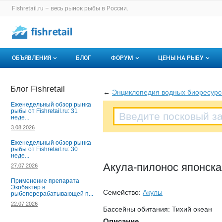
Раздел навигации по сайту fishretail.ru
Fishretail.ru – весь
рынок рыбы
в России.
Авторизация и меню пользователя
Навигация по разделам сайта fishretail.ru
ОБЪЯВЛЕНИЯ
БЛОГ
ФОРУМ
ЦЕНЫ НА РЫБУ
Объявления
Все темы
О мониторингах
Блог Fishretail
←
Энциклопедия водных биоресурс
Горячее предложение
Избранные
Актуальные мони
Еженедельный обзор рынка
рыбы от Fishretail.ru: 31
неде...
Мои объявления
С моим участием
Динамика цен
3.08.2026
Отзывы
Еженедельный обзор рынка
рыбы от Fishretail.ru: 30
неде...
Акула-пилонос японская 
27.07.2026
Применение препарата
Экобактер в
Семейство:
Акулы
рыбоперерабатывающей п...
22.07.2026
Бассейны обитания: Тихий океан
Описание