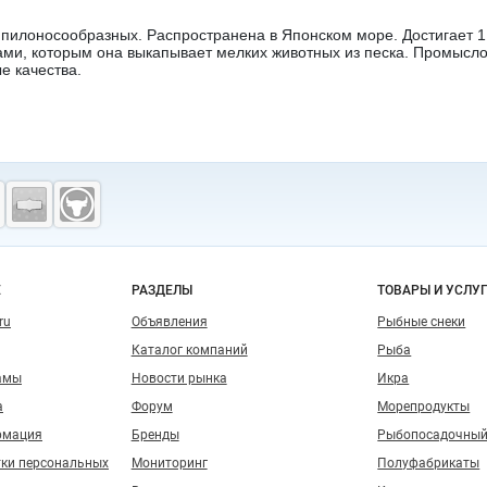
пилоносообразных. Распространена в Японском море. Достигает 1,
ами, которым она выкапывает мелких животных из песка. Промысло
е качества.
о сайту
Е
РАЗДЕЛЫ
ТОВАРЫ И УСЛУ
ru
Объявления
Рыбные снеки
Каталог компаний
Рыба
амы
Новости рынка
Икра
а
Форум
Морепродукты
рмация
Бренды
Рыбопосадочный
тки персональных
Мониторинг
Полуфабрикаты