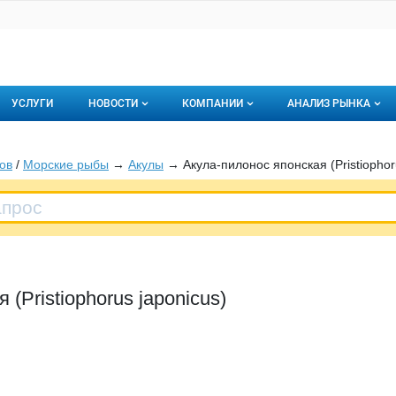
УСЛУГИ
НОВОСТИ
КОМПАНИИ
АНАЛИЗ РЫНКА
Новости рыбного рынка
Каталог компаний
ов
/
Морские рыбы
→
Акулы
→ Акула-пилонос японская (Pristiophoru
торинги
О каталоге компаний
Подписаться на 
Премиум размещение
(Pristiophorus japonicus)