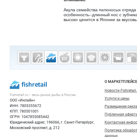
Акула семейства пилоносых отряда 
особенность--длинный нос с зубчик
высоко ценится в Японии за вкусовы
Дополнительная информация
Cсылки на полезные проекты
Fishretail.ru —
рыба,
морепродукты
Важные разделы и контакты
Навигация п
О МАРКЕТПЛЕЙС
Новости Fishretail.
Fishretail.ru – весь
рынок рыбы
в России.
Услуги и цены
ООО «Инлайн»
ИНН: 7805355672
Размещение рекл
КПП: 780501001
Публичная оферт
ОГРН: 1047855085442
Юридический адрес: 196066, г. Санкт-Петербург,
Контактная инфо
Московский проспект, д. 212
Политика обрабо
данных