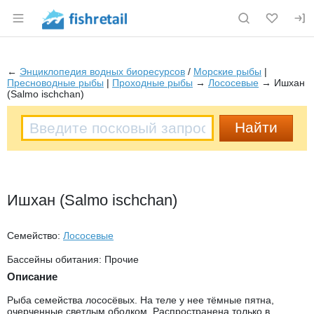
Раздел навигации по сайту fishretail.ru
←
Энциклопедия водных биоресурсов
/
Морские рыбы
|
Пресноводные рыбы
|
Проходные рыбы
→
Лососевые
→ Ишхан
(Salmo ischchan)
Ишхан (Salmo ischchan)
Семейство:
Лососевые
Бассейны обитания: Прочие
Описание
Рыба семейства лососёвых. На теле у нее тёмные пятна,
очерченные светлым ободком. Распространена только в