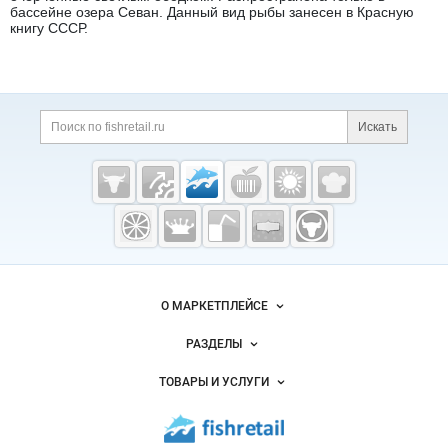
бассейне озера Севан. Данный вид рыбы занесен в Красную
книгу СССР.
Дополнительная информация
Поиск по сайту и ссы
Искать
Cсылки на полезные проекты
Fishretail.ru —
рыба,
морепродукты
Важные разделы и контакты
Навигация по сайту
О МАРКЕТПЛЕЙСЕ
Новости Fishretail.ru
РАЗДЕЛЫ
Услуги и цены
Объявления
ТОВАРЫ И УСЛУГИ
Размещение рекламы
Каталог компаний
Рыбные снеки
Публичная оферта
Новости рынка
Рыба
Контактная информация