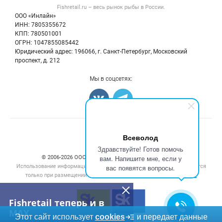
Форум
Fishretail.ru – весь
рынок рыбы
в России.
Икра
Политика обработки персональных данных
Бренды
ООО «Инлайн»
Морепродукты
Для СМИ
ИНН: 7805355672
Мониторинг
КПП: 780501001
Рыбопосадочный материал
Вакансии
ОГРН: 1047855085442
Полуфабрикаты
Юридический адрес: 196066, г. Санкт-Петербург, Московский
Блог
Консервы
проспект, д. 212
Добавить объявление
Мы в соцсетях:
Карта объявлений
Счетчики, авторское право, логотипы
Всеволод
Здравствуйте! Готов помочь
вам. Напишите мне, если у
© 2006‑2026 ООО “Инлайн”. 12+ Все права защищены.
Использование информации, размещенной на данном сайте, допускается
вас появятся вопросы.
только при размещении активной гиперссылки на сайт
fishretail.ru
Fishretail теперь и в
MAX
Этот сайт использует
cookies
и передает данные