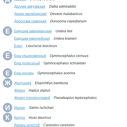
Даллия амгуэмская
Dallia admirabilis
Данио малабарский
Devario malabaricus
Доросома северная
Dorosoma cepedianum
Е
Евдошка американская
Umbra limi
Евдошка европейская
Umbra krameri
Елец
Leuciscus leuciscus
Ё
Ёрш обыкновенный
Gymnocephalus cernuus
Ёрш полосатый
Gymnocephalus schraetser
Е
Ерш-носарь
Gymnocephalus acerina
Ж
Желтощёк
Elopichthys bambusa
Жерех
Aspius aspius
Жерех плоскоголовый
Pseudaspius leptocephalus
И
Ишхан
Salmo ischchan
К
Калуга
Huso dauricus
Карась золотой
Carassius carassius