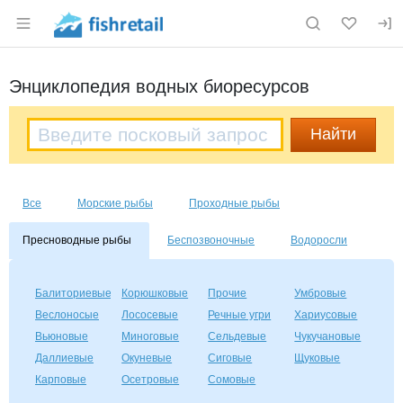
Раздел навигации по сайту fishretail.ru
Энциклопедия водных биоресурсов
Все
Морские рыбы
Проходные рыбы
Пресноводные рыбы
Беспозвоночные
Водоросли
Балиториевые
Корюшковые
Прочие
Умбровые
Веслоносые
Лососевые
Речные угри
Хариусовые
Вьюновые
Миноговые
Сельдевые
Чукучановые
Даллиевые
Окуневые
Сиговые
Щуковые
Карповые
Осетровые
Сомовые