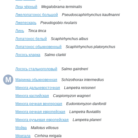
Лещ чёрный
Megalobrama terminalis
Лжелопатонос большой
Pseudoscaphirhynchus kaufmanni
Лжепескарь
Pseudogobio rivularis
Линь
Tinca tinca
Лопатонос белый
Scaphirhynchus albus
Лопатонос обыкновенный
Scaphirhynchus platorynchus
Лосось кларка
Salmo clarkii
Лосось стальноголовый
Salmo gairdneri
М
Маринка обыкновенная
Schizothorax intermedius
Минога дальневосточная
Lampetra reissneri
Минога каспийская
Caspiomyzon wagneri
Минога речная венгерская
Eudontomyzon danfordi
Минога речная европейская
Lampetra fluviatilis
Минога ручьевая европейская
Lampetra planeri
Мойва
Mallotus villosus
Мригала
Cirrhina mrigala