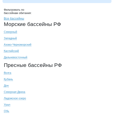
Фильтровать по
бассейнам обитания:
Все бассейны
Морские бассейны РФ
Северный
Западный
Азово-Черноморский
Каспийский
Дальневосточный
Пресные бассейны РФ
Волга
Кубань
Дон
Северная Двина
Ладожское озеро
Урал
Обь