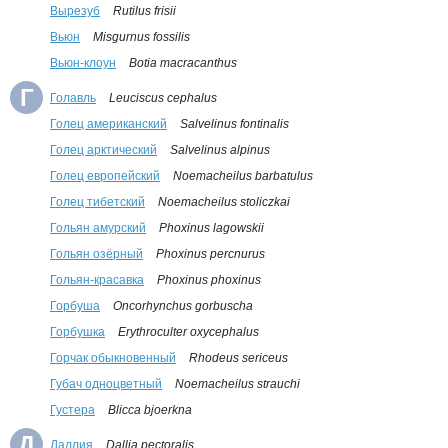
Вырезуб
Rutilus frisii
Вьюн
Misgurnus fossilis
Вьюн-клоун
Botia macracanthus
Г
Голавль
Leuciscus cephalus
Голец американский
Salvelinus fontinalis
Голец арктический
Salvelinus alpinus
Голец европейский
Noemacheilus barbatulus
Голец тибетский
Noemacheilus stoliczkai
Гольян амурский
Phoxinus lagowskii
Гольян озёрный
Phoxinus percnurus
Гольян-красавка
Phoxinus phoxinus
Горбуша
Oncorhynchus gorbuscha
Горбушка
Erythroculter oxycephalus
Горчак обыкновенный
Rhodeus sericeus
Губач одноцветный
Noemacheilus strauchi
Густера
Blicca bjoerkna
Д
Даллия
Dallia pectoralis