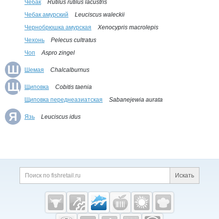
Чебак
Rutilus rutilus lacustris
Чебак амурский
Leuciscus waleckii
Чернобрюшка амурская
Xenocypris macrolepis
Чехонь
Pelecus cultratus
Чоп
Aspro zingel
Ш
Шемая
Chalcalburnus
Щ
Щиповка
Cobitis taenia
Щиповка переднеазиатская
Sabanejewia aurata
Я
Язь
Leuciscus idus
Дополнительная информация
Поиск по сайту и ссы
Искать
Cсылки на полезные проекты
Fishretail.ru —