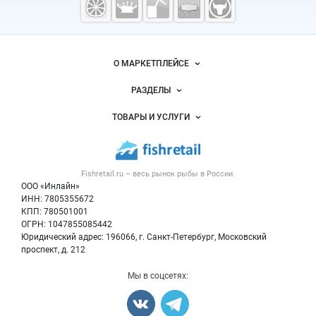
рыба,
морепродукты
Важные разделы и контакты
Навигация по сайту
О МАРКЕТПЛЕЙСЕ
Новости Fishretail.ru
РАЗДЕЛЫ
Услуги и цены
Объявления
ТОВАРЫ И УСЛУГИ
Размещение рекламы
Каталог компаний
Рыбные снеки
Публичная оферта
Новости рынка
Рыба
Контактная информация
Форум
Fishretail.ru – весь
рынок рыбы
в России.
Икра
Политика обработки персональных данных
Бренды
ООО «Инлайн»
Морепродукты
Для СМИ
ИНН: 7805355672
Мониторинг
КПП: 780501001
Рыбопосадочный материал
Вакансии
ОГРН: 1047855085442
Полуфабрикаты
Юридический адрес: 196066, г. Санкт-Петербург, Московский
Блог
Консервы
проспект, д. 212
Добавить объявление
Мы в соцсетях:
Карта объявлений