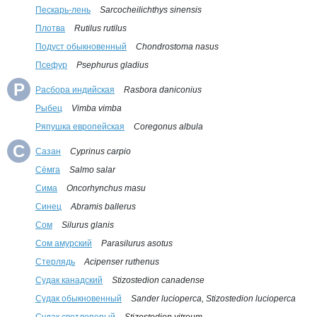
Пескарь-лень
Sarcocheilichthys sinensis
Плотва
Rutilus rutilus
Подуст обыкновенный
Chondrostoma nasus
Псефур
Psephurus gladius
Р
Расбора индийская
Rasbora daniconius
Рыбец
Vimba vimba
Ряпушка европейская
Coregonus albula
С
Сазан
Cyprinus carpio
Сёмга
Salmo salar
Сима
Oncorhynchus masu
Синец
Abramis ballerus
Сом
Silurus glanis
Сом амурский
Parasilurus asotus
Стерлядь
Acipenser ruthenus
Судак канадский
Stizostedion canadense
Судак обыкновенный
Sander lucioperca, Stizostedion lucioperca