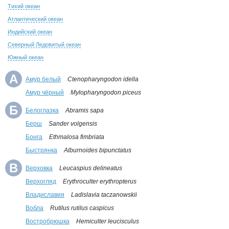
Тихий океан
Атлантический океан
Индийский океан
Северный Ледовитый океан
Южный океан
А
Амур белый
Ctenopharyngodon idella
Амур чёрный
Mylopharyngodon piceus
Б
Белоглазка
Abramis sapa
Берш
Sander volgensis
Бонга
Ethmalosa fimbriata
Быстрянка
Alburnoides bipunctatus
В
Верховка
Leucaspius delineatus
Верхогляд
Erythroculter erythropterus
Владиславия
Ladislavia taczanowskii
Вобла
Rutilus rutilus caspicus
Востробрюшка
Hemiculter leucisculus