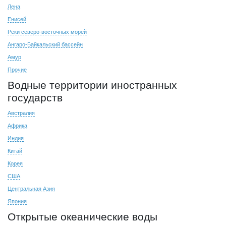
Лена
Енисей
Реки северо-восточных морей
Ангаро-Байкальский бассейн
Амур
Прочие
Водные территории иностранных
государств
Австралия
Африка
Индия
Китай
Корея
США
Центральная Азия
Япония
Открытые океанические воды