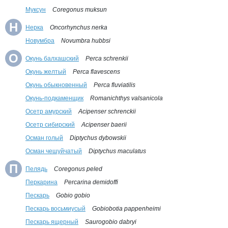
Муксун
Coregonus muksun
Н
Нерка
Oncorhynchus nerka
Новумбра
Novumbra hubbsi
О
Окунь балхашский
Perca schrenkii
Окунь желтый
Perca flavescens
Окунь обыкновенный
Perca fluviatilis
Окунь-подкаменщик
Romanichthys valsanicola
Осетр амурский
Acipenser schrenckii
Осетр сибирский
Acipenser baerii
Осман голый
Diptychus dybowskii
Осман чешуйчатый
Diptychus maculatus
П
Пелядь
Coregonus peled
Перкарина
Percarina demidoffi
Пескарь
Gobio gobio
Пескарь восьмиусый
Gobiobotia pappenheimi
Пескарь ящерный
Saurogobio dabryi