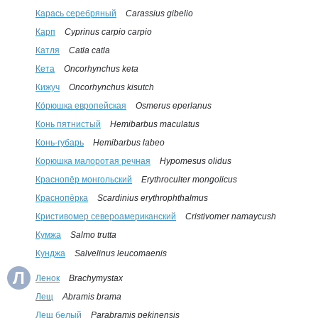
Карась серебряный
Carassius gibelio
Карп
Cyprinus carpio carpio
Катля
Catla catla
Кета
Oncorhynchus keta
Кижуч
Oncorhynchus kisutch
Ко́рюшка европейская
Osmerus eperlanus
Конь пятнистый
Hemibarbus maculatus
Конь-губарь
Hemibarbus labeo
Корюшка малоротая речная
Hypomesus olidus
Краснопёр монгольский
Erythroculter mongolicus
Краснопёрка
Scardinius erythrophthalmus
Кристивомер североамериканский
Cristivomer namaycush
Кумжа
Salmo trutta
Кунджа
Salvelinus leucomaenis
Л
Ленок
Brachymystax
Лещ
Abramis brama
Лещ белый
Parabramis pekinensis