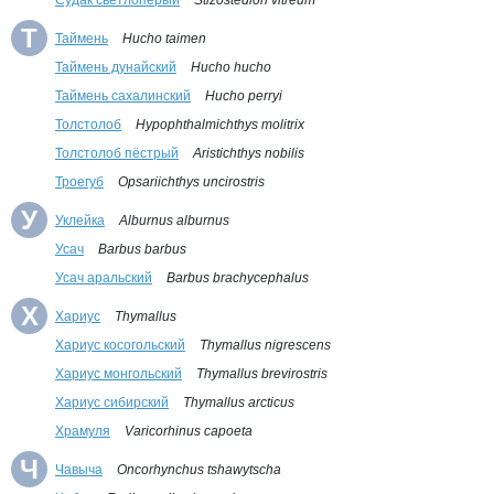
Судак светлоперый
Stizostedion vitreum
Т
Таймень
Hucho taimen
Таймень дунайский
Hucho hucho
Таймень сахалинский
Hucho perryi
Толстолоб
Hypophthalmichthys molitrix
Толстолоб пёстрый
Aristichthys nobilis
Троегуб
Opsariichthys uncirostris
У
Уклейка
Alburnus alburnus
Усач
Barbus barbus
Усач аральский
Barbus brachycephalus
Х
Хариус
Thymallus
Хариус косогольский
Thymallus nigrescens
Хариус монгольский
Thymallus brevirostris
Хариус сибирский
Thymallus arcticus
Храмуля
Varicorhinus capoeta
Ч
Чавыча
Oncorhynchus tshawytscha