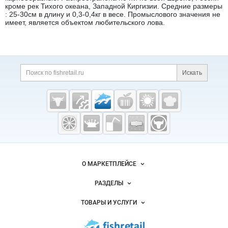
кроме рек Тихого океана, Западной Киргизии. Средние размеры
: 25-30см в длину и 0,3-0,4кг в весе. Промыслового значения не
имеет, является объектом любительского лова.
Дополнительная информация
Поиск по сайту и ссы
Искать
Cсылки на полезные проекты
Fishretail.ru —
рыба,
морепродукты
Важные разделы и контакты
Навигация по сайту
О МАРКЕТПЛЕЙСЕ
Новости Fishretail.ru
РАЗДЕЛЫ
Услуги и цены
Объявления
ТОВАРЫ И УСЛУГИ
Размещение рекламы
Каталог компаний
Рыбные снеки
Публичная оферта
Новости рынка