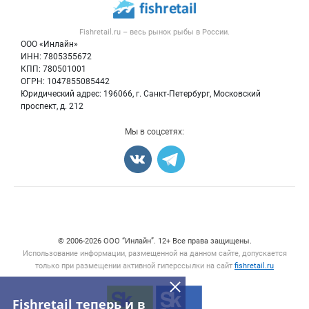
Новости рынка
Рыба
Контактная информация
Форум
Fishretail.ru – весь
рынок рыбы
в России.
Икра
Политика обработки персональных данных
Бренды
ООО «Инлайн»
Морепродукты
Для СМИ
ИНН: 7805355672
Мониторинг
КПП: 780501001
Рыбопосадочный материал
Вакансии
ОГРН: 1047855085442
Полуфабрикаты
Юридический адрес: 196066, г. Санкт-Петербург, Московский
Блог
Консервы
проспект, д. 212
Добавить объявление
Мы в соцсетях:
Карта объявлений
Счетчики, авторское право, логотипы
© 2006‑2026 ООО “Инлайн”. 12+ Все права защищены.
Использование информации, размещенной на данном сайте, допускается
только при размещении активной гиперссылки на сайт
fishretail.ru
Fishretail теперь и в