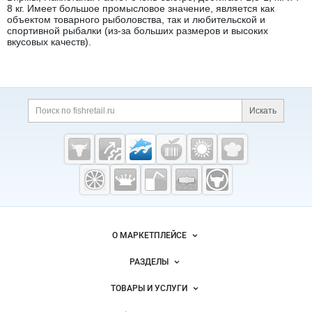
8 кг. Имеет большое промысловое значение, является как
объектом товарного рыболовства, так и любительской и
спортивной рыбалки (из-за больших размеров и высоких
вкусовых качеств).
Дополнительная информация
Поиск по сайту и ссы
Искать
Cсылки на полезные проекты
Fishretail.ru —
рыба,
морепродукты
Важные разделы и контакты
Навигация по сайту
О МАРКЕТПЛЕЙСЕ
Новости Fishretail.ru
РАЗДЕЛЫ
Услуги и цены
Объявления
ТОВАРЫ И УСЛУГИ
Размещение рекламы
Каталог компаний
Рыбные снеки
Публичная оферта