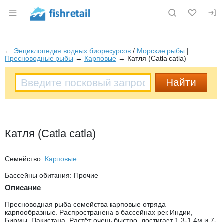
Раздел навигации по сайту fishretail.ru
←
Энциклопедия водных биоресурсов
/
Морские рыбы
|
Пресноводные рыбы
→
Карповые
→ Катля (Catla catla)
Катля (Catla catla)
Семейство:
Карповые
Бассейны обитания: Прочие
Описание
Пресноводная рыба семейства карповые отряда
карпообразные. Распространена в бассейнах рек Индии,
Бирмы, Пакистана. Растёт очень быстро, достигает 1,3-1,4м и 7-