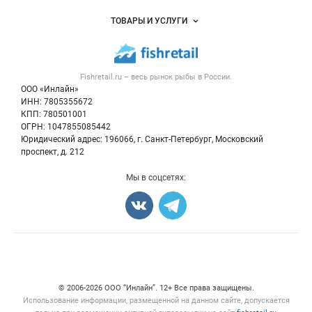
Услуги и цены
Объявления
ТОВАРЫ И УСЛУГИ
Размещение рекламы
Каталог компаний
Рыбные снеки
Публичная оферта
Новости рынка
Рыба
Контактная информация
Форум
Fishretail.ru – весь
рынок рыбы
в России.
Икра
Политика обработки персональных данных
Бренды
ООО «Инлайн»
Морепродукты
Для СМИ
ИНН: 7805355672
Мониторинг
КПП: 780501001
Рыбопосадочный материал
Вакансии
ОГРН: 1047855085442
Полуфабрикаты
Юридический адрес: 196066, г. Санкт-Петербург, Московский
Блог
Консервы
проспект, д. 212
Добавить объявление
Мы в соцсетях:
Карта объявлений
Счетчики, авторское право, логотипы
© 2006‑2026 ООО “Инлайн”. 12+ Все права защищены.
Использование информации, размещенной на данном сайте, допускается