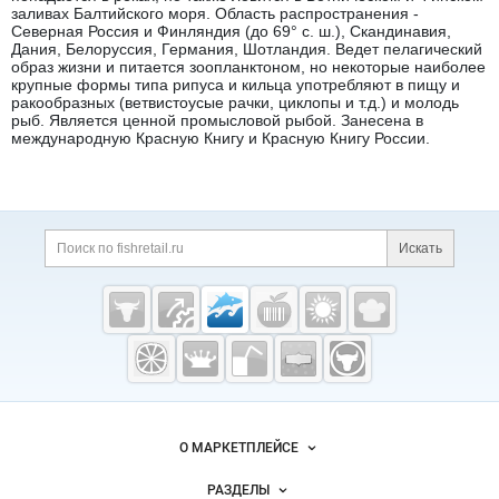
заливах Балтийского моря. Область распространения -
Северная Россия и Финляндия (до 69° с. ш.), Скандинавия,
Дания, Белоруссия, Германия, Шотландия. Ведет пелагический
образ жизни и питается зоопланктоном, но некоторые наиболее
крупные формы типа рипуса и кильца употребляют в пищу и
ракообразных (ветвистоусые рачки, циклопы и т.д.) и молодь
рыб. Является ценной промысловой рыбой. Занесена в
международную Красную Книгу и Красную Книгу России.
Дополнительная информация
Поиск по сайту и ссы
Искать
Cсылки на полезные проекты
Fishretail.ru —
рыба,
морепродукты
Важные разделы и контакты
Навигация по сайту
О МАРКЕТПЛЕЙСЕ
Новости Fishretail.ru
РАЗДЕЛЫ