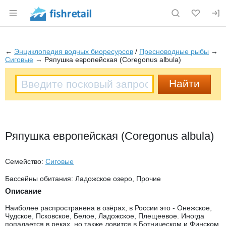
Раздел навигации по сайту fishretail.ru
←
Энциклопедия водных биоресурсов
/
Пресноводные рыбы
→
Сиговые
→ Ряпушка европейская (Coregonus albula)
Ряпушка европейская (Coregonus albula)
Семейство:
Сиговые
Бассейны обитания: Ладожское озеро, Прочие
Описание
Наиболее распространена в озёрах, в России это - Онежское,
Чудское, Псковское, Белое, Ладожское, Плещеевое. Иногда
попадается в реках, но также ловится в Ботническом и Финском