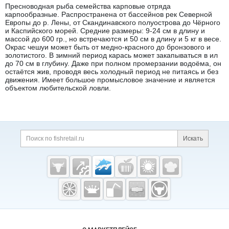
Пресноводная рыба семейства карповые отряда
карпообразные. Распространена от бассейнов рек Северной
Европы до р. Лены, от Скандинавского полуострова до Чёрного
и Каспийского морей. Средние размеры: 9-24 см в длину и
массой до 600 гр., но встречаются и 50 см в длину и 5 кг в весе.
Окрас чешуи может быть от медно-красного до бронзового и
золотистого. В зимний период карась может закапываться в ил
до 70 см в глубину. Даже при полном промерзании водоёма, он
остаётся жив, проводя весь холодный период не питаясь и без
движения. Имеет большое промысловое значение и является
объектом любительской ловли.
Дополнительная информация
Поиск по сайту и ссы
Искать
Cсылки на полезные проекты
Fishretail.ru —
рыба,
морепродукты