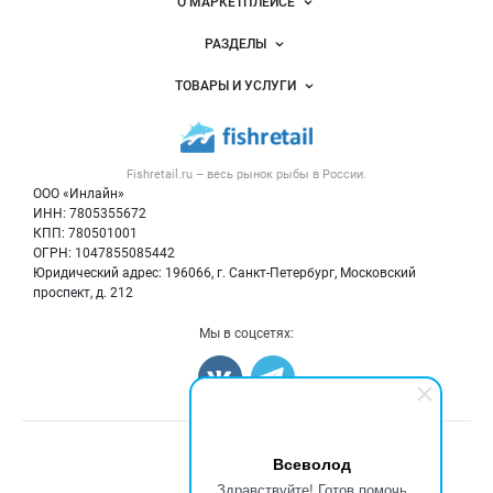
Важные разделы и контакты
Навигация по сайту
О МАРКЕТПЛЕЙСЕ
Новости Fishretail.ru
РАЗДЕЛЫ
Услуги и цены
Объявления
ТОВАРЫ И УСЛУГИ
Размещение рекламы
Каталог компаний
Рыбные снеки
Публичная оферта
Новости рынка
Рыба
Контактная информация
Форум
Fishretail.ru – весь
рынок рыбы
в России.
Икра
Политика обработки персональных данных
Бренды
ООО «Инлайн»
Морепродукты
Для СМИ
ИНН: 7805355672
Мониторинг
КПП: 780501001
Рыбопосадочный материал
Вакансии
ОГРН: 1047855085442
Полуфабрикаты
Юридический адрес: 196066, г. Санкт-Петербург, Московский
Блог
Консервы
проспект, д. 212
Добавить объявление
Мы в соцсетях:
Карта объявлений
Счетчики, авторское право, логотипы
Всеволод
Здравствуйте! Готов помочь