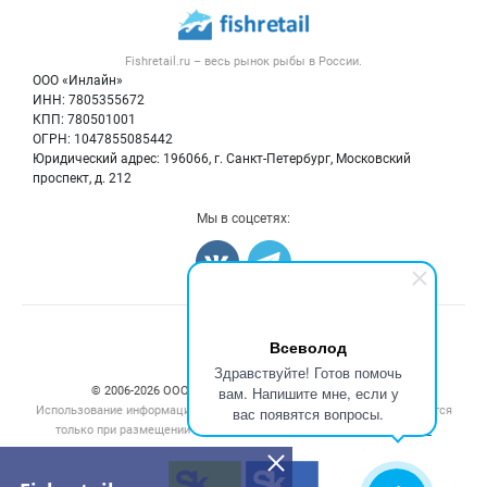
Рыбные снеки
Публичная оферта
Новости рынка
Рыба
Контактная информация
Форум
Fishretail.ru – весь
рынок рыбы
в России.
Икра
Политика обработки персональных данных
Бренды
ООО «Инлайн»
Морепродукты
Для СМИ
ИНН: 7805355672
Мониторинг
КПП: 780501001
Рыбопосадочный материал
Вакансии
ОГРН: 1047855085442
Полуфабрикаты
Юридический адрес: 196066, г. Санкт-Петербург, Московский
Блог
Консервы
проспект, д. 212
Добавить объявление
Мы в соцсетях:
Карта объявлений
Счетчики, авторское право, логотипы
Всеволод
Здравствуйте! Готов помочь
вам. Напишите мне, если у
© 2006‑2026 ООО “Инлайн”. 12+ Все права защищены.
Использование информации, размещенной на данном сайте, допускается
вас появятся вопросы.
только при размещении активной гиперссылки на сайт
fishretail.ru