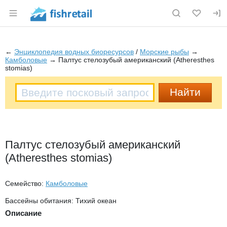
Раздел навигации по сайту fishretail.ru
←
Энциклопедия водных биоресурсов
/
Морские рыбы
→
Камболовые
→ Палтус стелозубый американский (Atheresthes
stomias)
Палтус стелозубый американский
(Atheresthes stomias)
Семейство:
Камболовые
Бассейны обитания: Тихий океан
Описание