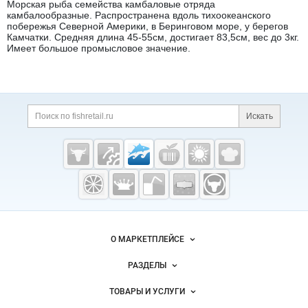
Морская рыба семейства камбаловые отряда
камбалообразные. Распространена вдоль тихоокеанского
побережья Северной Америки, в Беринговом море, у берегов
Камчатки. Средняя длина 45-55см, достигает 83,5см, вес до 3кг.
Имеет большое промысловое значение.
Дополнительная информация
Поиск по сайту и ссы
Искать
Cсылки на полезные проекты
Fishretail.ru —
рыба,
морепродукты
Важные разделы и контакты
Навигация по сайту
О МАРКЕТПЛЕЙСЕ
Новости Fishretail.ru
РАЗДЕЛЫ
Услуги и цены
Объявления
ТОВАРЫ И УСЛУГИ
Размещение рекламы
Каталог компаний