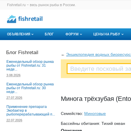
Раздел навигации по сайту fishretail.ru
Fishretail.ru – весь
рынок рыбы
в России.
Авторизация и меню пользователя
Навигация по разделам сайта fishretail.ru
ОБЪЯВЛЕНИЯ
БЛОГ
ФОРУМ
ЦЕНЫ НА РЫБУ
Объявления
Все темы
О мониторингах
Блог Fishretail
←
Энциклопедия водных биоресурс
Горячее предложение
Избранные
Актуальные мони
Еженедельный обзор рынка
рыбы от Fishretail.ru: 31
неде...
Мои объявления
С моим участием
Динамика цен
3.08.2026
Отзывы
Еженедельный обзор рынка
рыбы от Fishretail.ru: 30
неде...
Минога трёхзубая (Entos
27.07.2026
Применение препарата
Экобактер в
Семейство:
Миноговые
рыбоперерабатывающей п...
22.07.2026
Бассейны обитания: Тихий океан
Описание