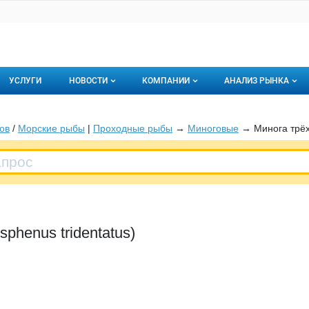
УСЛУГИ
НОВОСТИ
КОМПАНИИ
АНАЛИЗ РЫНКА
Новости рыбного рынка
Каталог компаний
ов
/
Морские рыбы
|
Проходные рыбы
→
Миноговые
→ Минога трёхз
торинги
О каталоге компаний
Подписаться на 
Премиум размещение
phenus tridentatus)