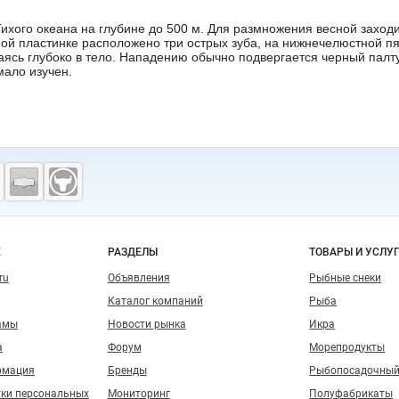
ихого океана на глубине до 500 м. Для размножения весной заходи
ной пластинке расположено три острых зуба, на нижнечелюстной пя
аясь глубоко в тело. Нападению обычно подвергается черный палту
мало изучен.
о сайту
Е
РАЗДЕЛЫ
ТОВАРЫ И УСЛУ
ru
Объявления
Рыбные снеки
Каталог компаний
Рыба
амы
Новости рынка
Икра
а
Форум
Морепродукты
рмация
Бренды
Рыбопосадочный
тки персональных
Мониторинг
Полуфабрикаты