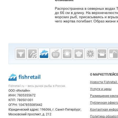
Распространена в северных водах Т
до 66 см в длину. На верхнечелюст
морских рыб, присасываясь и вгрыз
чего жертва погибает. Образ жизни 
Дополнительная информация
Cсылки на полезные проекты
Fishretail.ru —
рыба,
морепродукты
Важные разделы и контакты
Навигация п
О МАРКЕТПЛЕЙС
Новости Fishretail.
Fishretail.ru – весь
рынок рыбы
в России.
Услуги и цены
ООО «Инлайн»
ИНН: 7805355672
Размещение рекл
КПП: 780501001
Публичная оферт
ОГРН: 1047855085442
Юридический адрес: 196066, г. Санкт-Петербург,
Контактная инфо
Московский проспект, д. 212
Политика обрабо