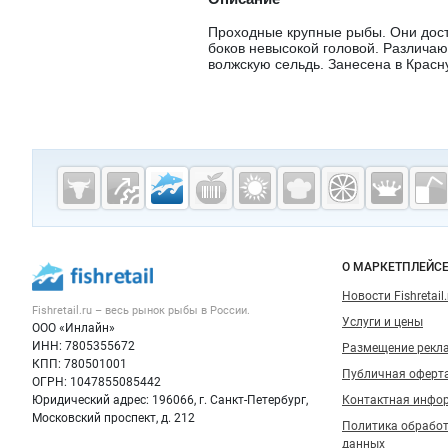
Проходные крупные рыбы. Они дост
боков невысокой головой. Различаю
волжскую сельдь. Занесена в Красн
Дополнительная информация
Cсылки на полезные проекты
Fishretail.ru —
рыба,
морепродукты
Важные разделы и контакты
Навигация п
О МАРКЕТПЛЕЙС
Новости Fishretail.
Fishretail.ru – весь
рынок рыбы
в России.
Услуги и цены
ООО «Инлайн»
ИНН: 7805355672
Размещение рекл
КПП: 780501001
Публичная оферт
ОГРН: 1047855085442
Юридический адрес: 196066, г. Санкт-Петербург,
Контактная инфо
Московский проспект, д. 212
Политика обрабо
данных