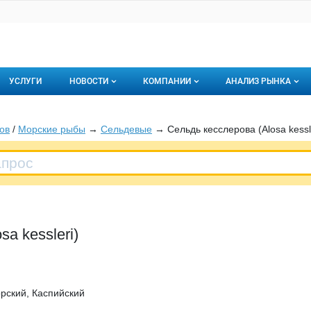
УСЛУГИ
НОВОСТИ
КОМПАНИИ
АНАЛИЗ РЫНКА
Новости рыбного рынка
Каталог компаний
ов
/
Морские рыбы
→
Сельдевые
→ Сельдь кесслерова (Alosa kessl
торинги
О каталоге компаний
Подписаться на 
Премиум размещение
a kessleri)
рский, Каспийский