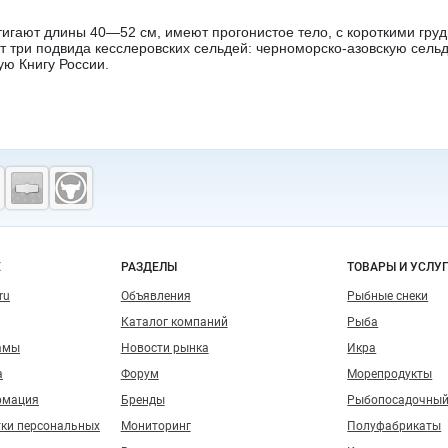
игают длины 40—52 см, имеют прогонистое тело, с короткими груд
т три подвида кесслеровских сельдей: черноморско-азовскую сельд
ую Книгу России.
о сайту
Е
РАЗДЕЛЫ
ТОВАРЫ И УСЛУ
ru
Объявления
Рыбные снеки
Каталог компаний
Рыба
амы
Новости рынка
Икра
а
Форум
Морепродукты
рмация
Бренды
Рыбопосадочный
тки персональных
Мониторинг
Полуфабрикаты