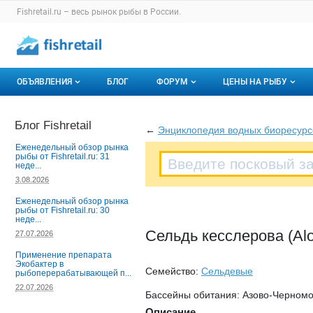
Раздел навигации по сайту fishretail.ru
Fishretail.ru – весь
рынок рыбы
в России.
Авторизация и меню пользователя
Навигация по разделам сайта fishretail.ru
ОБЪЯВЛЕНИЯ
БЛОГ
ФОРУМ
ЦЕНЫ НА РЫБУ
Объявления
Все темы
О мониторингах
Блог Fishretail
←
Энциклопедия водных биоресурс
Горячее предложение
Избранные
Актуальные мони
Еженедельный обзор рынка
рыбы от Fishretail.ru: 31
неде...
Мои объявления
С моим участием
Динамика цен
3.08.2026
Отзывы
Еженедельный обзор рынка
рыбы от Fishretail.ru: 30
неде...
Сельдь кесслерова (Alos
27.07.2026
Применение препарата
Экобактер в
Семейство:
Сельдевые
рыбоперерабатывающей п...
22.07.2026
Бассейны обитания: Азово-Черномо
Описание