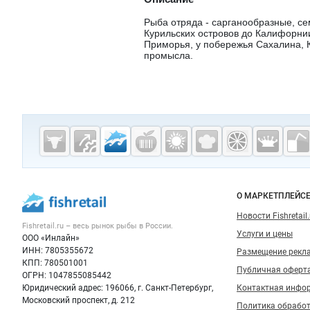
Рыба отряда - сарганообразные, се
Курильских островов до Калифорнии
Приморья, у побережья Сахалина, К
промысла.
Дополнительная информация
Cсылки на полезные проекты
Fishretail.ru —
рыба,
морепродукты
Важные разделы и контакты
Навигация п
О МАРКЕТПЛЕЙС
Новости Fishretail.
Fishretail.ru – весь
рынок рыбы
в России.
Услуги и цены
ООО «Инлайн»
ИНН: 7805355672
Размещение рекл
КПП: 780501001
Публичная оферт
ОГРН: 1047855085442
Юридический адрес: 196066, г. Санкт-Петербург,
Контактная инфо
Московский проспект, д. 212
Политика обрабо