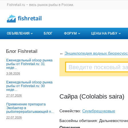
Раздел навигации по сайту fishretail.ru
Fishretail.ru – весь
рынок рыбы
в России.
Авторизация и меню пользователя
Навигация по разделам сайта fishretail.ru
ОБЪЯВЛЕНИЯ
БЛОГ
ФОРУМ
ЦЕНЫ НА РЫБУ
Объявления
Все темы
О мониторингах
Блог Fishretail
←
Энциклопедия водных биоресурс
Горячее предложение
Избранные
Актуальные мони
Еженедельный обзор рынка
рыбы от Fishretail.ru: 31
неде...
Мои объявления
С моим участием
Динамика цен
3.08.2026
Отзывы
Еженедельный обзор рынка
рыбы от Fishretail.ru: 30
неде...
Сайра (Cololabis saira)
27.07.2026
Применение препарата
Экобактер в
Семейство:
Скумбрещуковые
рыбоперерабатывающей п...
22.07.2026
Бассейны обитания: Дальневосточн
Описание