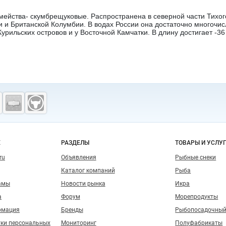
мейства- скумбрещуковые. Распространена в северной части Тихо
 и Британской Колумбии. В водах России она достаточно многочис
урильских островов и у Восточной Камчатки. В длину достигает -
о сайту
Е
РАЗДЕЛЫ
ТОВАРЫ И УСЛУ
ru
Объявления
Рыбные снеки
Каталог компаний
Рыба
амы
Новости рынка
Икра
а
Форум
Морепродукты
рмация
Бренды
Рыбопосадочный
тки персональных
Мониторинг
Полуфабрикаты