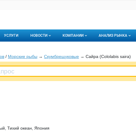
УСЛУГИ
НОВОСТИ
КОМПАНИИ
АНАЛИЗ РЫНКА
Новости рыбного рынка
Каталог компаний
ов
/
Морские рыбы
→
Скумбрещуковые
→ Сайра (Cololabis saira)
торинги
О каталоге компаний
Подписаться на 
Премиум размещение
ый, Тихий океан, Япония