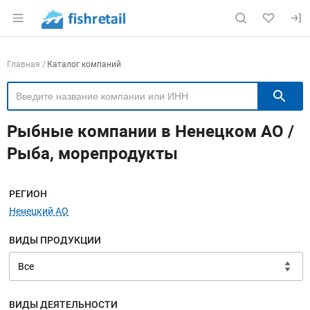
Раздел навигации по сайту fishretail.ru
Навигация по компаниям
Главная
Каталог компаний
П
Рыбные компании в Ненецком АО /
Рыба, морепродукты
Меню навигации
РЕГИОН
Ненецкий АО
ВИДЫ ПРОДУКЦИИ
ВИДЫ ДЕЯТЕЛЬНОСТИ