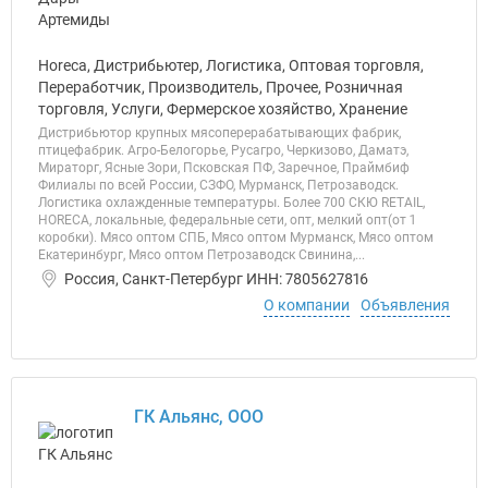
Horeca, Дистрибьютер, Логистика, Оптовая торговля,
Переработчик, Производитель, Прочее, Розничная
торговля, Услуги, Фермерское хозяйство, Хранение
Дистрибьютор крупных мясоперерабатывающих фабрик,
птицефабрик. Агро-Белогорье, Русагро, Черкизово, Даматэ,
Мираторг, Ясные Зори, Псковская ПФ, Заречное, Праймбиф
Филиалы по всей России, СЗФО, Мурманск, Петрозаводск.
Логистика охлажденные температуры. Более 700 СКЮ RETAIL,
HORECA, локальные, федеральные сети, опт, мелкий опт(от 1
коробки). Мясо оптом СПБ, Мясо оптом Мурманск, Мясо оптом
Екатеринбург, Мясо оптом Петрозаводск Свинина,...
Россия, Санкт-Петербург ИНН: 7805627816
О компании
Объявления
ГК Альянс, ООО