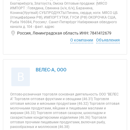
Екатерибурга, Златоуста, Омска Оптовые продажи: (МЯСО
ИМПОРТ : Говядина, Свинина (н/к, б/к), Баранина,
Конина(Уругвай) СУБПРОДУКТЫ:Печень, сердце, ноги. МЯСО ЦБ
(птицефабрики РФ), ИМПОРТ.УТКИ, ГУСИ (РФ) ОКОРОЧКА США,
Рыба 196084, Россия,г. Санкт-Петербург Набережная обводного
канала д. 104 - факт. адрес
Россия, Ленинградская область ИНН: 7841412679
О компании
Объявления
ВЕЛЕС-А, ООО
В
Оптово-розничная торговля основная деятельность ООО "ВЕЛЕС
А" Торговля оптовая фруктами и овощами (46.31) Торговля
оптовая мясом и мясными продуктами (46.32) Торговля оптовая
молочными продуктами, яйцами и пищевыми маслами и
жирами (46.33) Торговля оптовая сахаром, шоколадом и
сахаристыми кондитерскими изделиями (46.36) Торговля
оптовая прочими пищевыми продуктами, включая рыбу,
ракообразных и моллюсков (46.38)