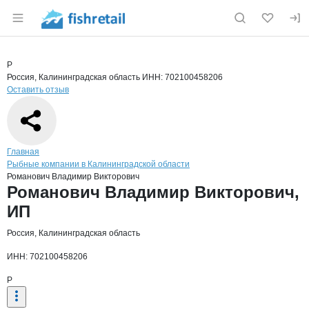
Раздел навигации по сайту fishretail.ru
Краткая информация о компании
Рома
Страница компании
Романови
Страница компании
Романович Владимир Викторович, ИП
Р
Россия, Калининградская область
ИНН: 702100458206
Оставить отзыв
Навигация по сайту
Главная
Рыбные компании в Калининградской области
Романович Владимир Викторович
Основная информация о компании
Романович Владимир Викторович,
ИП
Россия, Калининградская область
ИНН: 702100458206
Р