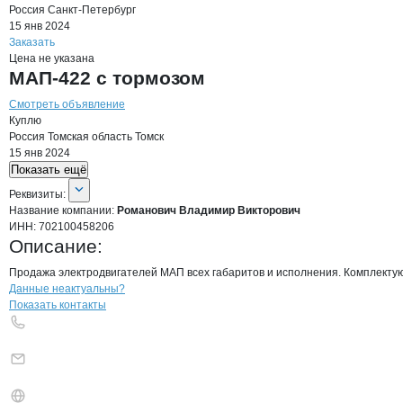
Россия
Санкт-Петербург
15 янв 2024
Заказать
Цена не указана
МАП-422 с тормозом
Смотреть объявление
Куплю
Россия
Томская область
Томск
15 янв 2024
Показать ещё
О компании
Романович Владимир В
Реквизиты
компании
Романович Владимир
Реквизиты:
Название компании:
Романович Владимир Викторович
ИНН:
702100458206
Описание:
Продажа электродвигателей МАП всех габаритов и исполнения. Комплектующие
Контакты
компании
Романович Влади
+7(800)000-00-..
Данные неактуальны?
Показать контакты