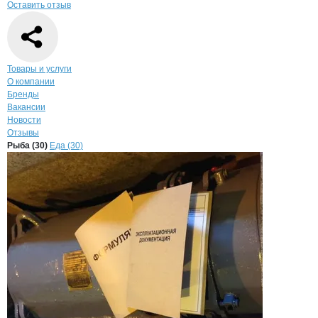
Оставить отзыв
Навигация по странице
компании
Рома
Товары и услуги
О компании
Бренды
Вакансии
Новости
Отзывы
Продукция
Романович Владимир Вик
Навигация по продуктам
компании
Романов
Рыба (30)
Еда (30)