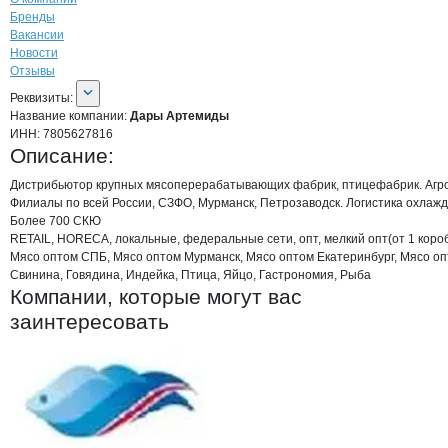
Бренды
Вакансии
Новости
Отзывы
О компании
Дары Артемиды
Реквизиты
компании
Дары Артемиды
Реквизиты:
Название компании:
Дары Артемиды
ИНН:
7805627816
Описание:
Дистрибьютор крупных мясоперерабатывающих фабрик, птицефабрик. Агро-Б
Филиалы по всей России, СЗФО, Мурманск, Петрозаводск. Логистика охлаж
Более 700 СКЮ

RETAIL, HORECA, локальные, федеральные сети, опт, мелкий опт(от 1 коробк
Мясо оптом СПБ, Мясо оптом Мурманск, Мясо оптом Екатеринбург, Мясо опт
Свинина, Говядина, Индейка, Птица, Яйцо, Гастрономия, Рыба
Компании, которые могут вас
заинтересовать