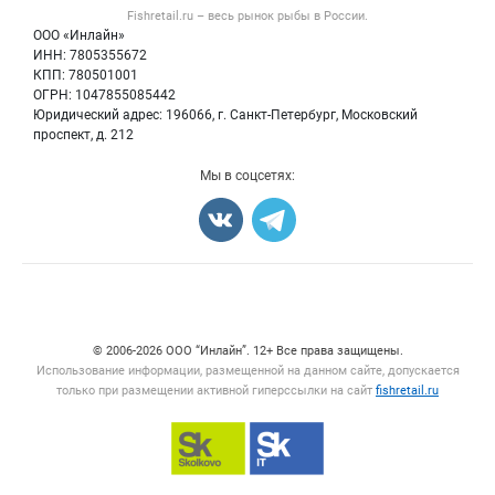
Форум
Fishretail.ru – весь
рынок рыбы
в России.
Икра
Политика обработки персональных данных
Бренды
ООО «Инлайн»
Морепродукты
Для СМИ
ИНН: 7805355672
Мониторинг
КПП: 780501001
Рыбопосадочный материал
Вакансии
ОГРН: 1047855085442
Полуфабрикаты
Юридический адрес: 196066, г. Санкт-Петербург, Московский
Блог
Консервы
проспект, д. 212
Добавить объявление
Мы в соцсетях:
Карта объявлений
Счетчики, авторское право, логотипы
© 2006‑2026 ООО “Инлайн”. 12+ Все права защищены.
Использование информации, размещенной на данном сайте, допускается
только при размещении активной гиперссылки на сайт
fishretail.ru