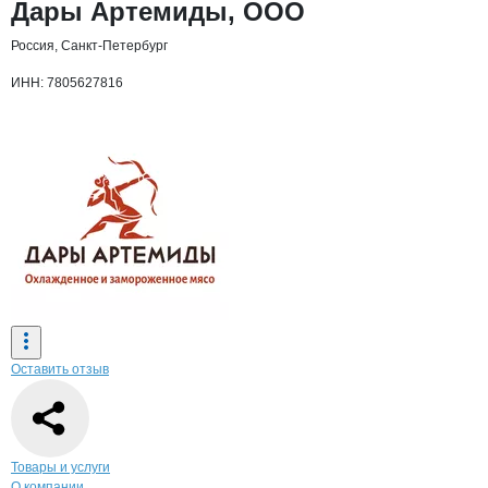
Основная информация о компании
Дары Артемиды, ООО
Россия, Санкт-Петербург
ИНН: 7805627816
Оставить отзыв
Навигация по странице
компании
Дар
Товары и услуги
О компании