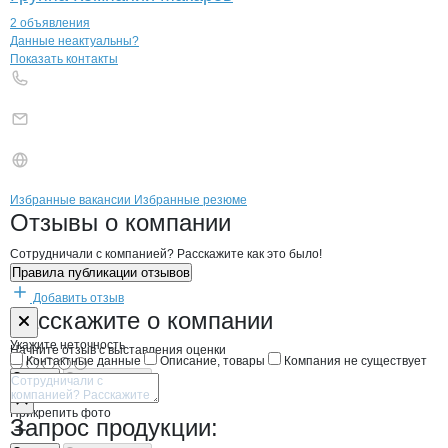
2 объявления
Контакты
компании
Дары Артемиды
+7(800)000-00-..
Данные неактуальны?
Показать контакты
Бренды
Вакансии в
компани
Дары Артемиды
Дары Артемиды
Избранные вакансии
Избранные резюме
Новости o
Дары Артемиды, ООО
Дары Артемиды
Отзывы
о компании
Сотрудничали с компанией? Расскажите как это было!
Правила публикации отзывов
Добавить отзыв
Форма обратной связи о неточностях н
Дары Артеми
Расскажите
о компании
Укажите неточность
Начните отзыв с выставления оценки
Контактные данные
Описание, товары
Компания не существует
Отмена
Опубликовать
Прикрепить фото
Запрос продукции: