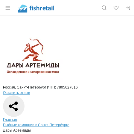
Раздел навигации по сайту fishretail.ru
Краткая информация о компании
Дары
Страница компании
Дары Арт
Страница компании
Дары Артемиды, ООО
Россия, Санкт-Петербург
ИНН: 7805627816
Оставить отзыв
Навигация по сайту
Главная
Рыбные компании в Санкт-Петербурге
Дары Артемиды