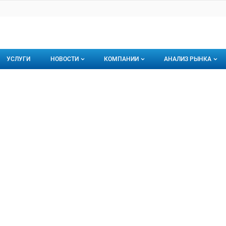
УСЛУГИ
НОВОСТИ
КОМПАНИИ
АНАЛИЗ РЫНКА
Новости рыбного рынка
Каталог компаний
еческий
ий, ООО
торинги
О каталоге компаний
Подписаться на 
Премиум размещение