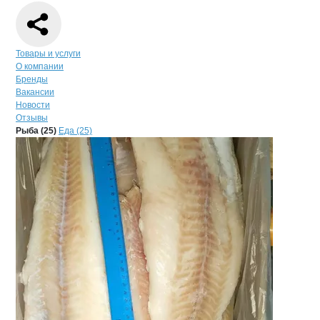
Навигация по странице
компании
Куп
Товары и услуги
О компании
Бренды
Вакансии
Новости
Отзывы
Продукция
Купеческий, ООО
Навигация по продуктам
компании
Купече
Рыба (25)
Еда (25)