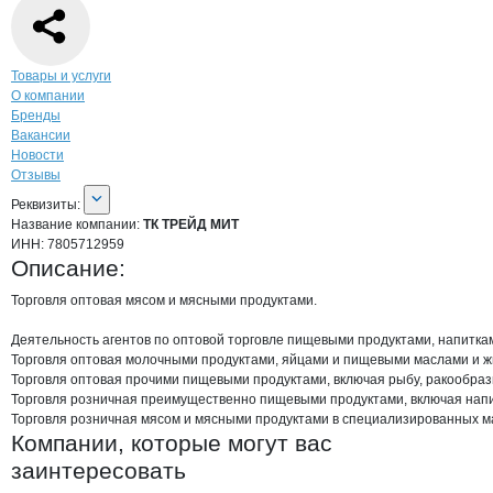
Навигация по странице
компании
ТК Т
Товары и услуги
О компании
Бренды
Вакансии
Новости
Отзывы
О компании
ТК ТРЕЙД МИТ
Реквизиты
компании
ТК ТРЕЙД МИТ
Реквизиты:
Название компании:
ТК ТРЕЙД МИТ
ИНН:
7805712959
Описание:
Торговля оптовая мясом и мясными продуктами.

Деятельность агентов по оптовой торговле пищевыми продуктами, напиткам
Торговля оптовая молочными продуктами, яйцами и пищевыми маслами и жи
Торговля оптовая прочими пищевыми продуктами, включая рыбу, ракообразн
Торговля розничная преимущественно пищевыми продуктами, включая напит
Торговля розничная мясом и мясными продуктами в специализированных ма
Компании, которые могут вас
заинтересовать