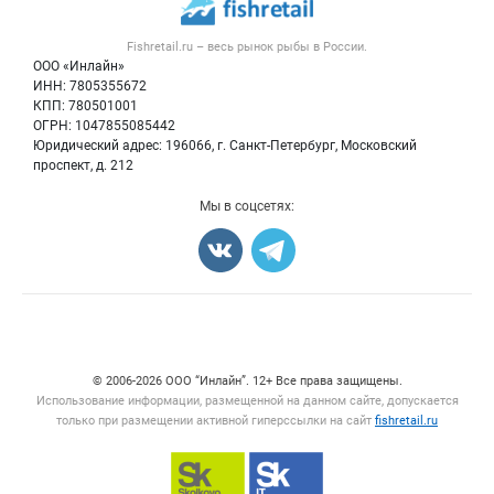
Новости рынка
Рыба
Контактная информация
Форум
Fishretail.ru – весь
рынок рыбы
в России.
Икра
Политика обработки персональных данных
Бренды
ООО «Инлайн»
Морепродукты
Для СМИ
ИНН: 7805355672
Мониторинг
КПП: 780501001
Рыбопосадочный материал
Вакансии
ОГРН: 1047855085442
Полуфабрикаты
Юридический адрес: 196066, г. Санкт-Петербург, Московский
Блог
Консервы
проспект, д. 212
Добавить объявление
Мы в соцсетях:
Карта объявлений
Счетчики, авторское право, логотипы
© 2006‑2026 ООО “Инлайн”. 12+ Все права защищены.
Использование информации, размещенной на данном сайте, допускается
только при размещении активной гиперссылки на сайт
fishretail.ru