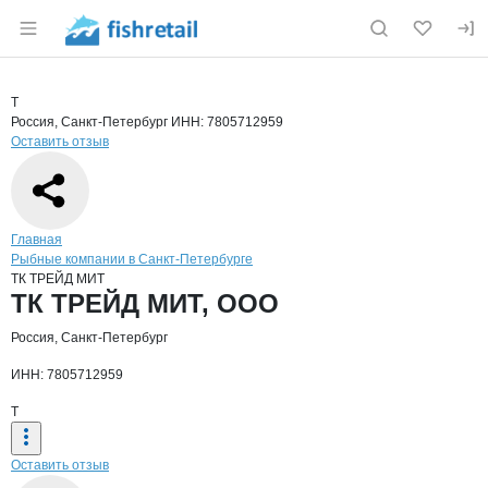
Раздел навигации по сайту fishretail.ru
Краткая информация о компании
ТК Т
Страница компании
ТК ТРЕЙД
Страница компании
ТК ТРЕЙД МИТ, ООО
Т
Россия, Санкт-Петербург
ИНН: 7805712959
Оставить отзыв
Навигация по сайту
Главная
Рыбные компании в Санкт-Петербурге
ТК ТРЕЙД МИТ
Основная информация о компании
ТК ТРЕЙД МИТ, ООО
Россия, Санкт-Петербург
ИНН: 7805712959
Т
Оставить отзыв