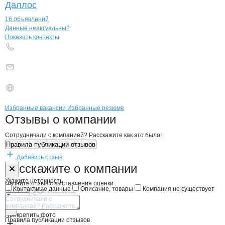
Даллос
16 объявлений
Контакты
компании
ТК ТРЕЙД МИТ
+7(800)000-00-..
Данные неактуальны?
Показать контакты
Бренды
Вакансии в
компани
ТК ТРЕЙД МИТ
ТК ТРЕЙД МИТ
Избранные вакансии
Избранные резюме
Новости o
ТК ТРЕЙД МИТ, ООО
ТК ТРЕЙД МИТ
Отзывы
о компании
Сотрудничали с компанией? Расскажите как это было!
Правила публикации отзывов
Добавить отзыв
Форма обратной связи о неточностях н
ТК ТРЕЙД МИ
Расскажите
о компании
Укажите неточность
Начните отзыв с выставления оценки
Контактные данные
Описание, товары
Компания не существует
Отмена
Опубликовать
Прикрепить фото
Правила публикации отзывов