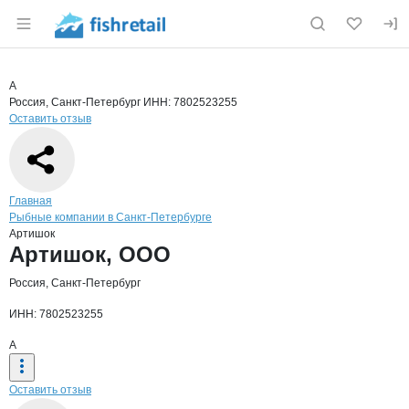
Раздел навигации по сайту fishretail.ru
Краткая информация о компании
Арти
Страница компании
Артишок,
Страница компании
Артишок, ООО
А
Россия, Санкт-Петербург
ИНН: 7802523255
Оставить отзыв
Навигация по сайту
Главная
Рыбные компании в Санкт-Петербурге
Артишок
Основная информация о компании
Артишок, ООО
Россия, Санкт-Петербург
ИНН: 7802523255
А
Оставить отзыв