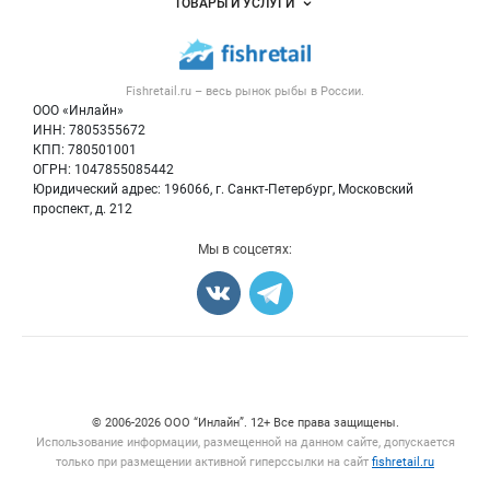
ТОВАРЫ И УСЛУГИ
Размещение рекламы
Каталог компаний
Рыбные снеки
Публичная оферта
Новости рынка
Рыба
Контактная информация
Форум
Fishretail.ru – весь
рынок рыбы
в России.
Икра
Политика обработки персональных данных
Бренды
ООО «Инлайн»
Морепродукты
Для СМИ
ИНН: 7805355672
Мониторинг
КПП: 780501001
Рыбопосадочный материал
Вакансии
ОГРН: 1047855085442
Полуфабрикаты
Юридический адрес: 196066, г. Санкт-Петербург, Московский
Блог
Консервы
проспект, д. 212
Добавить объявление
Мы в соцсетях:
Карта объявлений
Счетчики, авторское право, логотипы
© 2006‑2026 ООО “Инлайн”. 12+ Все права защищены.
Использование информации, размещенной на данном сайте, допускается
только при размещении активной гиперссылки на сайт
fishretail.ru