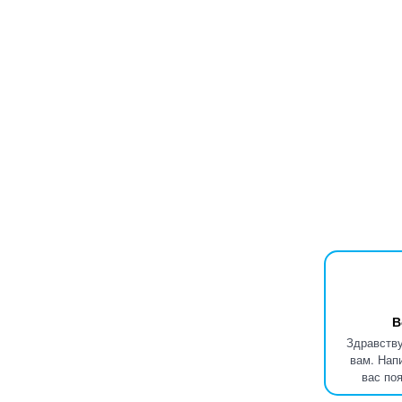
В
Здравству
вам. Нап
вас по