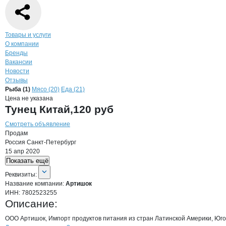
Навигация по странице
компании
Арт
Товары и услуги
О компании
Бренды
Вакансии
Новости
Отзывы
Продукция
Артишок, ООО
Навигация по продуктам
компании
Артишо
Рыба (1)
Мясо (20)
Еда (21)
Цена не указана
Тунец Китай,120 руб
Смотреть объявление
Продам
Россия
Санкт-Петербург
15 апр 2020
Показать ещё
О компании
Артишок
Реквизиты
компании
Артишок
Реквизиты:
Название компании:
Артишок
ИНН:
7802523255
Описание:
ООО Артишок, Импорт продуктов питания из стран Латинской Америки, Юго