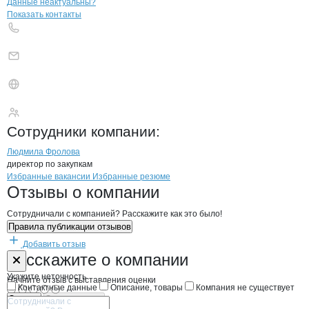
Контакты
компании
Артишок
+7(800)000-00-..
Данные неактуальны?
Показать контакты
Артишок
Сотрудники
компании
:
Людмила Фролова
директор по закупкам
Бренды
Вакансии в
компани
Артишок
Артишок
Избранные вакансии
Избранные резюме
Новости o
Артишок, ООО
Артишок
Отзывы
о компании
Сотрудничали с компанией? Расскажите как это было!
Правила публикации отзывов
Добавить отзыв
Форма обратной связи о неточностях н
Артишок
Расскажите
о компании
Укажите неточность
Начните отзыв с выставления оценки
Контактные данные
Описание, товары
Компания не существует
Отмена
Опубликовать