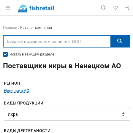
Раздел навигации по сайту fishretail.ru
Навигация по компаниям
Главная
Каталог компаний
П
Искать в текущем разделе
Поставщики икры в Ненецком АО
Меню навигации
РЕГИОН
Ненецкий АО
ВИДЫ ПРОДУКЦИИ
ВИДЫ ДЕЯТЕЛЬНОСТИ