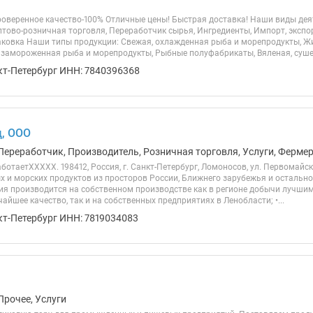
Проверенное качество-100% Отличные цены! Быстрая доставка! Наши виды де
тово-розничная торговля, Переработчик сырья, Ингредиенты, Импорт, экспорт
аковка Наши типы продукции: Свежая, охлажденная рыба и морепродукты, Ж
замороженная рыба и морепродукты, Рыбные полуфабрикаты, Вяленая, сушен
кт-Петербург ИНН: 7840396368
, ООО
Переработчик, Производитель, Розничная торговля, Услуги, Ферме
ботаетХХХХХ. 198412, Россия, г. Санкт-Петербург, Ломоносов, ул. Первомайска
х и морских продуктов из просторов России, Ближнего зарубежья и остальног
ия производится на собственном производстве как в регионе добычи лучши
айшее качество, так и на собственных предприятиях в Ленобласти; •...
кт-Петербург ИНН: 7819034083
Прочее, Услуги