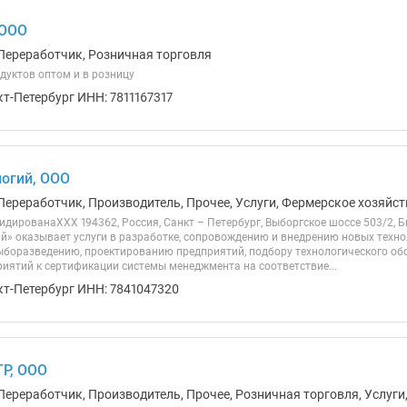
 ООО
Переработчик, Розничная торговля
уктов оптом и в розницу
кт-Петербург ИНН: 7811167317
логий, ООО
Переработчик, Производитель, Прочее, Услуги, Фермерское хозяйст
дированаХХХ 194362, Россия, Санкт – Петербург, Выборгское шоссе 503/2, 
ий» оказывает услуги в разработке, сопровождению и внедрению новых техно
ыборазведению, проектированию предприятий, подбору технологического об
риятий к сертификации системы менеджмента на соответствие...
кт-Петербург ИНН: 7841047320
Р, ООО
Переработчик, Производитель, Прочее, Розничная торговля, Услуги