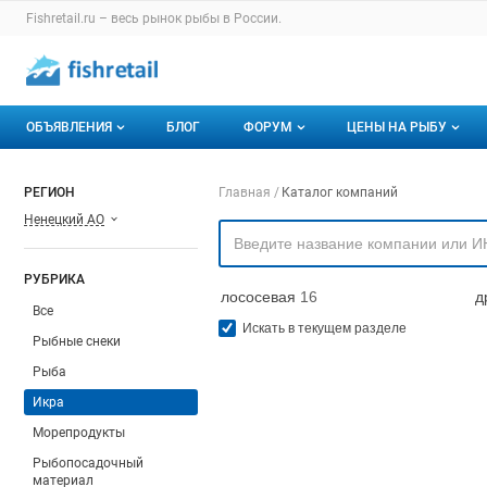
Раздел навигации по сайту fishretail.ru
Fishretail.ru – весь
рынок рыбы
в России.
Авторизация и меню пользователя
Навигация по разделам сайта fishretail.ru
ОБЪЯВЛЕНИЯ
БЛОГ
ФОРУМ
ЦЕНЫ НА РЫБУ
Объявления
Все темы
О мониторингах
Навигация по компа
РЕГИОН
Главная
Каталог компаний
Ненецкий АО
Горячее предложение
Избранные
Актуальные мони
Мои объявления
С моим участием
Динамика цен
РУБРИКА
лососевая
16
д
Отзывы
Все
Искать в текущем разделе
Рыбные снеки
Рыба
Икра
Морепродукты
Рыбопосадочный
материал