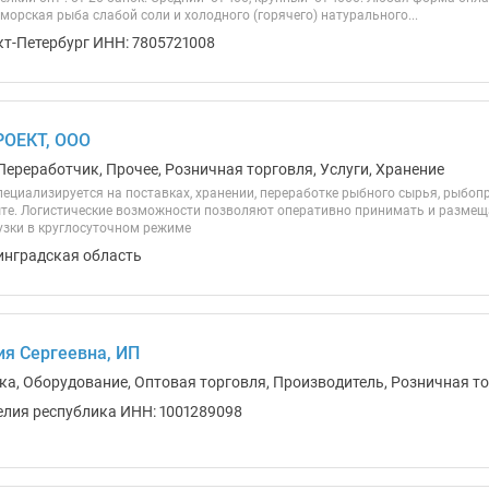
 морская рыба слабой соли и холодного (горячего) натурального...
кт-Петербург ИНН: 7805721008
РОЕКТ, ООО
Переработчик, Прочее, Розничная торговля, Услуги, Хранение
ециализируется на поставках, хранении, переработке рыбного сырья, рыбоп
ыте. Логистические возможности позволяют оперативно принимать и размещ
узки в круглосуточном режиме
инградская область
я Сергеевна, ИП
ика, Оборудование, Оптовая торговля, Производитель, Розничная т
елия республика ИНН: 1001289098