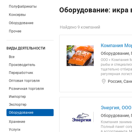
Полуфабрикаты
Оборудование: икра
Консервы
Оборудование
Найдено 9 компаний
Прочее
Компания Мо
ВИДЫ ДЕЯТЕЛЬНОСТИ
Оборудование, 
Все
ООО « Компания М
рыбы и специализ
Производитель
тщательно отбира
Переработчик
регулярная логист
Оптовая торговля
Россия, Сан
Розничная торговля
Импортер
Экспортер
Энергия, ООО
Оборудование
Оборудование, 
Хранение
Компания занимае
Полный пакет соп
Услуги
в ассортименте. М