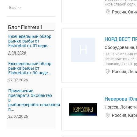
икра слабой соли,
Ещё
Россия, Сан
Блог Fishretail
Еженедельный обзор
НОРД ВЕСТ П
рынка рыбы от
Н
Fishretail.ru: 31 неде...
Оборудование, 
3.08.2026
Наша компания сп
переработке и сб
Еженедельный обзор
производить отгр
рынка рыбы от
Россия, Лен
Fishretail.ru: 30 неде...
27.07.2026
Применение
препарата Экобактер
Неверова Юли
в
рыбоперерабатывающей
Horeca, Логист
п...
Россия, Кар
22.07.2026