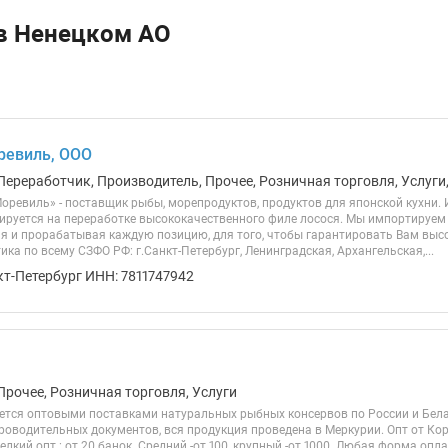
 в Ненецком АО
ревиль, ООО
Переработчик, Производитель, Прочее, Розничная торговля, Услуги
оревиль» - поставщик рыбы, морепродуктов, продуктов для японской кухни.
ируется на переработке высококачественного филе лосося. Мы импортируем 
я и прорабатывая каждую позицию, для того, чтобы гарантировать Вам выс
ика по всему СЗФО РФ: г.Санкт-Петербург, Ленинградская, Архангельская,...
кт-Петербург ИНН: 7811747942
Прочее, Розничная торговля, Услуги
тся оптовыми поставками натуральных рыбных консервов по России и Белар
роводительных документов, вся продукция проведена в Меркурии. Опт от Ко
елкий опт : от 20 банок. Средний -от 100, крупный -от 1000. Любая форма оп