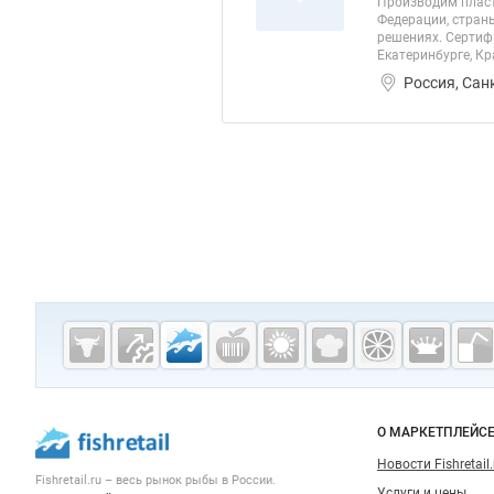
Производим пласт
Федерации, страны
решениях. Сертифи
Екатеринбурге, Кр
Россия, Сан
Дополнительная информация
Cсылки на полезные проекты
Fishretail.ru —
рыба,
морепродукты
Важные разделы и контакты
Навигация п
О МАРКЕТПЛЕЙС
Новости Fishretail.
Fishretail.ru – весь
рынок рыбы
в России.
Услуги и цены