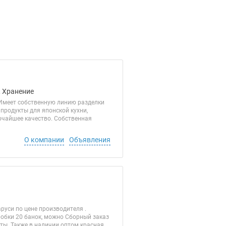
, Хранение
 Имеет собственную линию разделки
продукты для японской кухни,
очайшее качество. Собственная
О компании
Объявления
уси по цене производителя .
робки 20 банок, можно Сборный заказ
латы. Также в наличии оптом красная