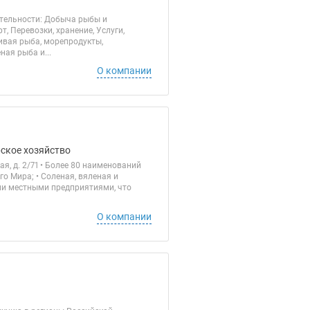
ятельности: Добыча рыбы и
, Перевозки, хранение, Услуги,
ивая рыба, морепродукты,
ая рыба и...
О компании
рское хозяйство
я, д. 2/71 • Более 80 наименований
о Мира; • Соленая, вяленая и
ми местными предприятиями, что
О компании