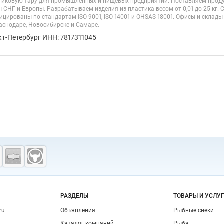
иковую тару для промышленных и пищевых предприятий. Поставляем проду
 СНГ и Европы. Разрабатываем изделия из пластика весом от 0,01 до 25 кг.
цированы по стандартам ISO 9001, ISO 14001 и OHSAS 18001. Офисы и склады 
аснодаре, Новосибирске и Самаре.
кт-Петербург ИНН: 7817311045
о сайту
Е
РАЗДЕЛЫ
ТОВАРЫ И УСЛУ
ru
Объявления
Рыбные снеки
Каталог компаний
Рыба