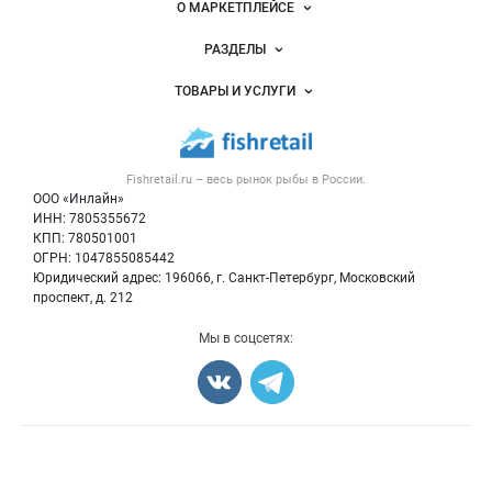
Важные разделы и контакты
Навигация по сайту
О МАРКЕТПЛЕЙСЕ
Новости Fishretail.ru
РАЗДЕЛЫ
Услуги и цены
Объявления
ТОВАРЫ И УСЛУГИ
Размещение рекламы
Каталог компаний
Рыбные снеки
Публичная оферта
Новости рынка
Рыба
Контактная информация
Форум
Fishretail.ru – весь
рынок рыбы
в России.
Икра
Политика обработки персональных данных
Бренды
ООО «Инлайн»
Морепродукты
Для СМИ
ИНН: 7805355672
Мониторинг
КПП: 780501001
Рыбопосадочный материал
Вакансии
ОГРН: 1047855085442
Полуфабрикаты
Юридический адрес: 196066, г. Санкт-Петербург, Московский
Блог
Консервы
проспект, д. 212
Добавить объявление
Мы в соцсетях:
Карта объявлений
Счетчики, авторское право, логотипы