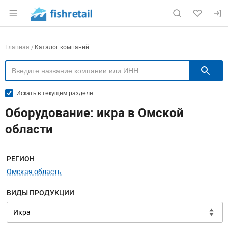
Раздел навигации по сайту fishretail.ru
Навигация по компаниям
Главная
Каталог компаний
П
Искать в текущем разделе
Оборудование: икра в Омской
области
Меню навигации
РЕГИОН
Омская область
ВИДЫ ПРОДУКЦИИ