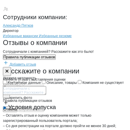
Пятков Александр 
Сотрудники
компании
:
Александр Пятков
Директор
Бренды
Вакансии в
компани
Пятков Александр Анато
Пятков Александр 
Избранные вакансии
Избранные резюме
Новости o
Пятков Александр Анатол
Пятков Александ
Отзывы
о компании
Сотрудничали с компанией? Расскажите как это было!
Правила публикации отзывов
Добавить отзыв
Форма обратной связи о неточностях н
Пятков Алекс
Расскажите
о компании
Укажите неточность
Начните отзыв с выставления оценки
Контактные данные
Описание, товары
Компания не существует
Отмена
Опубликовать
Прикрепить фото
Правила публикации отзывов
Условия допуска
Отмена
Опубликовать
– Оставлять отзыв и оценку компаниям может только
зарегистрированный пользователь портала;
– Со дня регистрации на портале должно пройти не менее 30 дней;