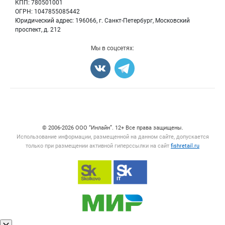
КПП: 780501001
Рыбопосадочный материал
Вакансии
ОГРН: 1047855085442
Полуфабрикаты
Юридический адрес: 196066, г. Санкт-Петербург, Московский
Блог
Консервы
проспект, д. 212
Добавить объявление
Мы в соцсетях:
Карта объявлений
Счетчики, авторское право, логотипы
© 2006‑2026 ООО “Инлайн”. 12+ Все права защищены.
Использование информации, размещенной на данном сайте, допускается
только при размещении активной гиперссылки на сайт
fishretail.ru