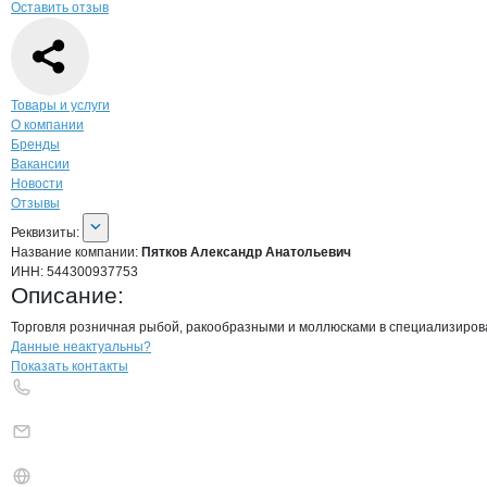
Оставить отзыв
Навигация по странице
компании
Пятк
Товары и услуги
О компании
Бренды
Вакансии
Новости
Отзывы
О компании
Пятков Александр Анат
Реквизиты
компании
Пятков Александр А
Реквизиты:
Название компании:
Пятков Александр Анатольевич
ИНН:
544300937753
Описание:
Торговля розничная рыбой, ракообразными и моллюсками в специализирова
Контакты
компании
Пятков Александ
+7(800)000-00-..
Данные неактуальны?
Показать контакты