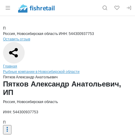
Раздел навигации по сайту fishretail.ru
Краткая информация о компании
Пятк
Страница компании
Пятков А
Страница компании
Пятков Александр Анатольевич, ИП
П
Россия, Новосибирская область
ИНН: 544300937753
Оставить отзыв
Навигация по сайту
Главная
Рыбные компании в Новосибирской области
Пятков Александр Анатольевич
Основная информация о компании
Пятков Александр Анатольевич,
ИП
Россия, Новосибирская область
ИНН: 544300937753
П