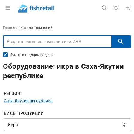
Раздел навигации по сайту fishretail.ru
Навигация по компаниям
Главная
Каталог компаний
П
Искать в текущем разделе
Оборудование: икра в Саха-Якутии
республике
Меню навигации
РЕГИОН
Саха-Якутия республика
ВИДЫ ПРОДУКЦИИ