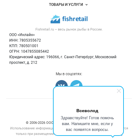
Объявления
ТОВАРЫ И УСЛУГИ
Размещение рекламы
Каталог компаний
Рыбные снеки
Публичная оферта
Новости рынка
Рыба
Контактная информация
Форум
Fishretail.ru – весь
рынок рыбы
в России.
Икра
Политика обработки персональных данных
Бренды
ООО «Инлайн»
Морепродукты
Для СМИ
ИНН: 7805355672
Мониторинг
КПП: 780501001
Рыбопосадочный материал
Вакансии
ОГРН: 1047855085442
Полуфабрикаты
Юридический адрес: 196066, г. Санкт-Петербург, Московский
Блог
Консервы
проспект, д. 212
Добавить объявление
Мы в соцсетях:
Карта объявлений
Счетчики, авторское право, логотипы
Всеволод
Здравствуйте! Готов помочь
вам. Напишите мне, если у
© 2006‑2026 ООО “Инлайн”. 12+ Все права защищены.
Использование информации, размещенной на данном сайте, допускается
вас появятся вопросы.
только при размещении активной гиперссылки на сайт
fishretail.ru