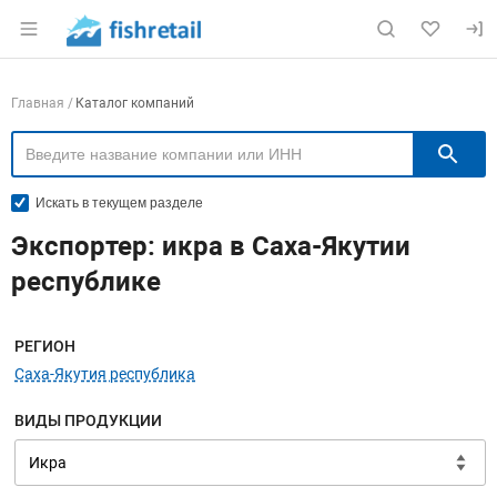
Раздел навигации по сайту fishretail.ru
Навигация по компаниям
Главная
Каталог компаний
П
Искать в текущем разделе
Экспортер: икра в Саха-Якутии
республике
Меню навигации
РЕГИОН
Саха-Якутия республика
ВИДЫ ПРОДУКЦИИ