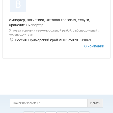
В
Импортер, Логистика, Оптовая торговля, Услуги,
Хранение, Экспортер
Оптовая торговля свежемороженой рыбой, рыбопродукцией и
морепродуктами
Россия, Приморский край ИНН: 250201513063
О компании
Дополнительная информация
Поиск по сайту и ссы
Искать