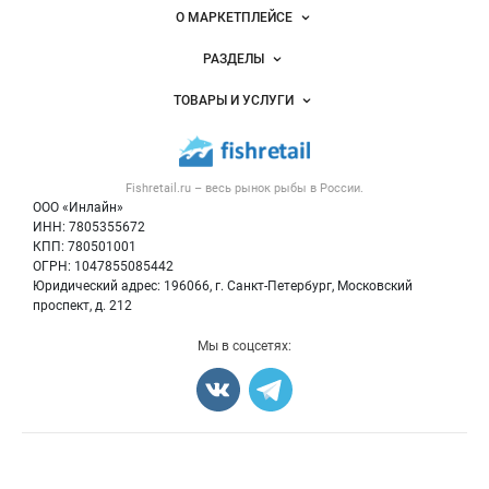
Важные разделы и контакты
Навигация по сайту
О МАРКЕТПЛЕЙСЕ
Новости Fishretail.ru
РАЗДЕЛЫ
Услуги и цены
Объявления
ТОВАРЫ И УСЛУГИ
Размещение рекламы
Каталог компаний
Рыбные снеки
Публичная оферта
Новости рынка
Рыба
Контактная информация
Форум
Fishretail.ru – весь
рынок рыбы
в России.
Икра
Политика обработки персональных данных
Бренды
ООО «Инлайн»
Морепродукты
Для СМИ
ИНН: 7805355672
Мониторинг
КПП: 780501001
Рыбопосадочный материал
Вакансии
ОГРН: 1047855085442
Полуфабрикаты
Юридический адрес: 196066, г. Санкт-Петербург, Московский
Блог
Консервы
проспект, д. 212
Добавить объявление
Мы в соцсетях:
Карта объявлений
Счетчики, авторское право, логотипы