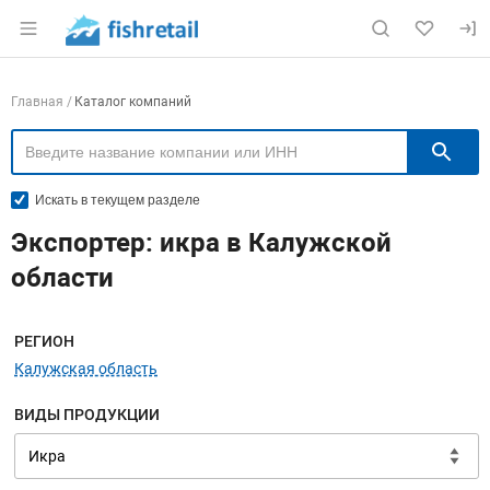
Раздел навигации по сайту fishretail.ru
Навигация по компаниям
Главная
Каталог компаний
П
Искать в текущем разделе
Экспортер: икра в Калужской
области
Меню навигации
РЕГИОН
Калужская область
ВИДЫ ПРОДУКЦИИ