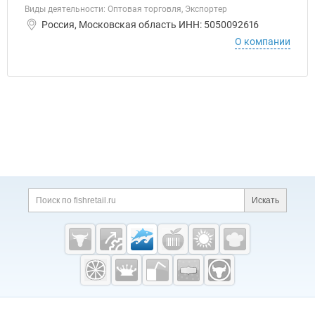
Виды деятельности: Оптовая торговля, Экспортер
Россия, Московская область ИНН: 5050092616
О компании
Дополнительная информация
Поиск по сайту и ссы
Искать
Cсылки на полезные проекты
Fishretail.ru —
рыба,
морепродукты