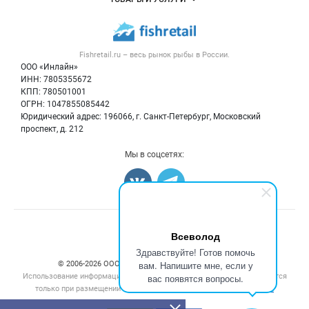
Размещение рекламы
Каталог компаний
Рыбные снеки
Публичная оферта
Новости рынка
Рыба
Контактная информация
Форум
Fishretail.ru – весь
рынок рыбы
в России.
Икра
Политика обработки персональных данных
Бренды
ООО «Инлайн»
Морепродукты
Для СМИ
ИНН: 7805355672
Мониторинг
КПП: 780501001
Рыбопосадочный материал
Вакансии
ОГРН: 1047855085442
Полуфабрикаты
Юридический адрес: 196066, г. Санкт-Петербург, Московский
Блог
Консервы
проспект, д. 212
Добавить объявление
Мы в соцсетях:
Карта объявлений
Счетчики, авторское право, логотипы
Всеволод
Здравствуйте! Готов помочь
вам. Напишите мне, если у
© 2006‑2026 ООО “Инлайн”. 12+ Все права защищены.
Использование информации, размещенной на данном сайте, допускается
вас появятся вопросы.
только при размещении активной гиперссылки на сайт
fishretail.ru