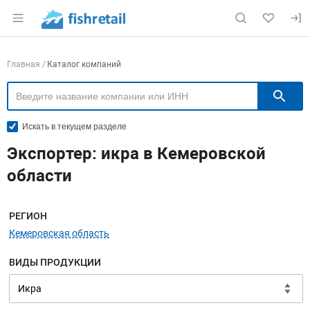
Раздел навигации по сайту fishretail.ru
Навигация по компаниям
Главная
Каталог компаний
П
Искать в текущем разделе
Экспортер: икра в Кемеровской
области
Меню навигации
РЕГИОН
Кемеровская область
ВИДЫ ПРОДУКЦИИ