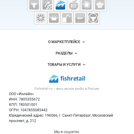
Cсылки на полезные проекты
Fishretail.ru —
рыба,
морепродукты
Важные разделы и контакты
Навигация по сайту
О МАРКЕТПЛЕЙСЕ
Новости Fishretail.ru
РАЗДЕЛЫ
Услуги и цены
Объявления
ТОВАРЫ И УСЛУГИ
Размещение рекламы
Каталог компаний
Рыбные снеки
Публичная оферта
Новости рынка
Рыба
Контактная информация
Форум
Fishretail.ru – весь
рынок рыбы
в России.
Икра
Политика обработки персональных данных
Бренды
ООО «Инлайн»
Морепродукты
Для СМИ
ИНН: 7805355672
Мониторинг
КПП: 780501001
Рыбопосадочный материал
Вакансии
ОГРН: 1047855085442
Полуфабрикаты
Юридический адрес: 196066, г. Санкт-Петербург, Московский
Блог
Консервы
проспект, д. 212
Добавить объявление
Мы в соцсетях: