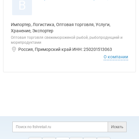
В
Импортер, Логистика, Оптовая торговля, Услуги,
Хранение, Экспортер
Оптовая торговля свежемороженой рыбой, рыбопродукцией и
морепродуктами
Россия, Приморский край ИНН: 250201513063
О компании
Дополнительная информация
Поиск по сайту и ссы
Искать