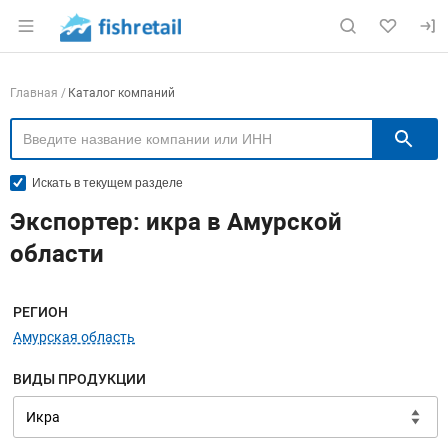
Раздел навигации по сайту fishretail.ru
Навигация по компаниям
Главная
Каталог компаний
П
Искать в текущем разделе
Экспортер: икра в Амурской
области
Меню навигации
РЕГИОН
Амурская область
ВИДЫ ПРОДУКЦИИ