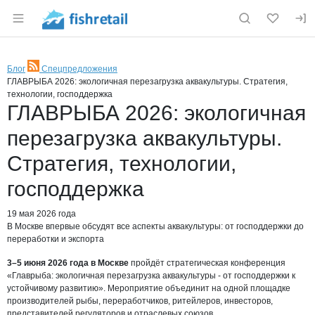
Раздел навигации по сайту fishretail.ru
Блог
Спецпредложения
RSS
ГЛАВРЫБА 2026: экологичная перезагрузка аквакультуры. Стратегия,
технологии, господдержка
ГЛАВРЫБА 2026: экологичная
перезагрузка аквакультуры.
Стратегия, технологии,
господдержка
19 мая 2026 года
В Москве впервые обсудят все аспекты аквакультуры: от господдержки до
переработки и экспорта
3–5 июня 2026 года в Москве
пройдёт стратегическая конференция
«Главрыба: экологичная перезагрузка аквакультуры - от господдержки к
устойчивому развитию». Мероприятие объединит на одной площадке
производителей рыбы, переработчиков, ритейлеров, инвесторов,
представителей регуляторов и отраслевых союзов.