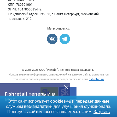
Мониторинг
КПП: 780501001
Рыбопосадочный материал
Вакансии
ОГРН: 1047855085442
Полуфабрикаты
Юридический адрес: 196066, г. Санкт-Петербург, Московский
Блог
Консервы
проспект, д. 212
Добавить объявление
Мы в соцсетях:
Карта объявлений
Счетчики, авторское право, логотипы
© 2006‑2026 ООО “Инлайн”. 12+ Все права защищены.
Использование информации, размещенной на данном сайте, допускается
только при размещении активной гиперссылки на сайт
fishretail.ru
Fishretail теперь и в
MAX
Этот сайт использует
cookies
и передает данные
службам веб-аналитики для улучшения функционала.
ПЕРЕЙТИ
Пользуясь сайтом, вы соглашаетесь с этим.
Закрыть