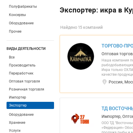
Полуфабрикаты
Экспортер: икра в К
Консервы
Оборудование
Найдено 15 компаний
Прочее
ТОРГОВО-ПР
ВИДЫ ДЕЯТЕЛЬНОСТИ
Оптовая торгов
Все
Наша компания по
рыбодобывающих п
Производитель
Икра только ОХЛА
Переработчик
качестве продукц
Оптовая торговля
Россия, Мос
Розничная торговля
Импортер
Экспортер
ТД ВОСТОЧН
Оборудование
Импортер, Опто
Хранение
ООО ТД “Восточны
«Федерация» Обосо
Услуги
продажа рыбы и м