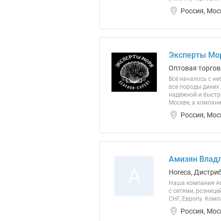
Россия, Мос
Эксперты Мо
Оптовая торгов
Всё началось с н
все породы диких
надёжной и быстро
Москве, а компан
Россия, Мос
Амизян Владл
А
Horeca, Дистри
Наша компания яв
с сетями, рознице
СНГ, Европу. Комп
Россия, Мос