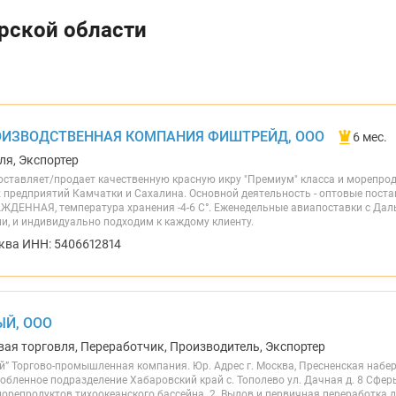
урской области
ОИЗВОДСТВЕННАЯ КОМПАНИЯ ФИШТРЕЙД, ООО
6 мес.
ля, Экспортер
ставляет/продает качественную красную икру "Премиум" класса и морепро
редприятий Камчатки и Сахалина. Основной деятельность - оптовые постав
ЖДЕННАЯ, температура хранения -4-6 С°. Еженедельные авиапоставки с Даль
ии, и индивидуально подходим к каждому клиенту.
ква ИНН: 5406612814
ЫЙ, ООО
вая торговля, Переработчик, Производитель, Экспортер
й” Торгово-промышленная компания. Юр. Адрес г. Москва, Пресненская набе
бленное подразделение Хабаровский край с. Тополево ул. Дачная д. 8 Сфер
орепродуктов тихоокеанского бассейна. 2. Вылов и первичная переработка 