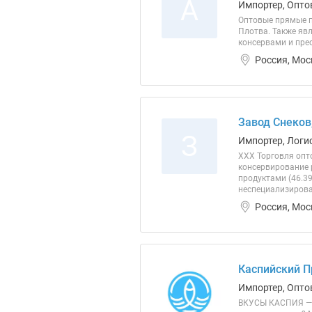
А
Импортер, Опто
Оптовые прямые по
Плотва. Также яв
консервами и прес
Россия, Мос
Завод Снеков
З
Импортер, Логи
ХХХ Торговля опт
консервирование 
продуктами (46.3
неспециализирова
Россия, Мос
Каспийский 
Импортер, Опто
ВКУСЫ КАСПИЯ — 