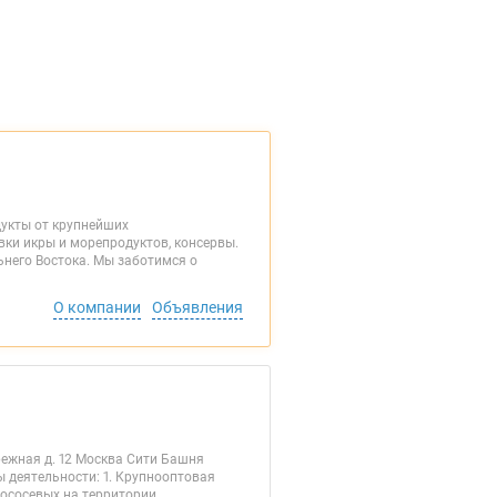
дукты от крупнейших
ки икры и морепродуктов, консервы.
него Востока. Мы заботимся о
О компании
Объявления
режная д. 12 Москва Сити Башня
ы деятельности: 1. Крупнооптовая
лососевых на территории