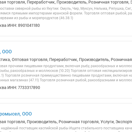
вая торговля, Переработчик, Производитель, Розничная торговля, 
ставки северной рыбы из Якутии: Омуль, Чир, Муксун, Нельма, Ряпушка, Сиг,
ляемся прямыми импортерами иранской форели. Торговля оптовая рыбой, р
ервами из рыбы и морепродуктов (46.38.1)
ква ИНН: 8901041180
, ООО
стика, Оптовая торговля, Переработчик, Производитель, Розничная
овая прочими пищевыми продуктами, включая рыбу, ракообразных и моллюск
рыбы, ракообразных и моллюсков (10.20) Торговля оптовая неспециализи
9.1) Торговля розничная преимущественно пищевыми продуктами, включая н
нных магазинах (47.11) Торговля розничная рыбой, ракообразными и моллюск
ква ИНН: 7733317890
Промысел, ООО
вая торговля, Производитель, Розничная торговля, Услуги, Экспорт
надёжный поставщик каспийской рыбы Ищете стабильного поставщика кач