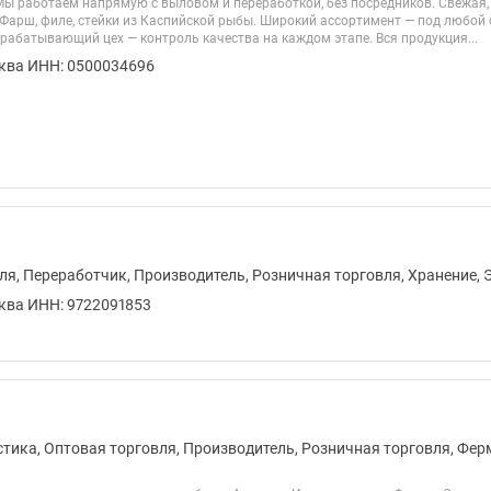
ы работаем напрямую с выловом и переработкой, без посредников. Свежая,
 Фарш, филе, стейки из Каспийской рыбы. Широкий ассортимент — под любой 
рабатывающий цех — контроль качества на каждом этапе. Вся продукция...
ква ИНН: 0500034696
ля, Переработчик, Производитель, Розничная торговля, Хранение, 
ква ИНН: 9722091853
стика, Оптовая торговля, Производитель, Розничная торговля, Фер