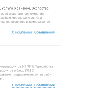
 Услуги, Хранение, Экспортер
- профессиональная компания,
и рыбы и морепродуктов. Наш
бочка охлажденное и замороженное; -
О компании
Объявления
орепродуктов (46.38.1) Переработка
одуктов и блюд (10.85)
ищевыми продуктами, включая рыбу,
...
О компании
Объявления