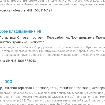
-ка занимается импортом рыбы из Армении Импортируется Форель,Осетр ка
е и Икра в сезон Имеем собственное хозяство,работаем с крупными сетями
ковская область ИНН: 5031146129
бовь Владимировна, ИП
Логистика, Оптовая торговля, Переработчик, Производитель, Прочее
яйство, Хранение, Экспортер
морепродукты и рыбные субпродукты оптом крупным и мелким. Прямая поста
ы оптовые. Доставка по всей РФ Отгрузка из Мурманска, Карелия Возможен 
те или пишите. Группа в воттсап https://chat.whatsapp.com/CvSisE4VHiM4u
ква ИНН: 511006353043
а, ООО
ер, Оптовая торговля, Производитель, Розничная торговля, Экспорт
ая рыбой, ракообразными и моллюсками в специализированных магазинах (4
Торговля оптовая мясом и мясными продуктами (46.32) Торговля оптовая м
 и жирами (46.33) Торговля оптовая соками, минеральной водой и прочим
 оптовая кофе, чаем, какао и пряностями (46.37) Фактический адрес: г...