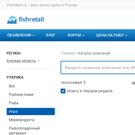
Раздел навигации по сайту fishretail.ru
Fishretail.ru – весь
рынок рыбы
в России.
Авторизация и меню пользователя
Навигация по разделам сайта fishretail.ru
ОБЪЯВЛЕНИЯ
БЛОГ
ФОРУМ
ЦЕНЫ НА РЫБУ
Объявления
Все темы
О мониторингах
Навигация по компа
РЕГИОН
Главная
Каталог компаний
Курская область
Горячее предложение
Избранные
Актуальные мони
Мои объявления
С моим участием
Динамика цен
РУБРИКА
лососевая
9
д
Отзывы
Все
Искать в текущем разделе
Рыбные снеки
Рыба
Икра
Морепродукты
Рыбопосадочный
материал