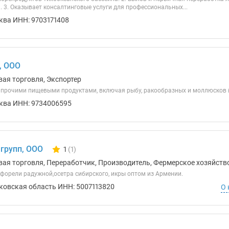
 3. Оказывает консалтинговые услуги для профессиональных...
ква ИНН: 9703171408
, ООО
вая торговля, Экспортер
 прочими пищевыми продуктами, включая рыбу, ракообразных и моллюсков (
ква ИНН: 9734006595
 групп, ООО
1
(1)
Количество отзывов у компании всего и сегодня
вая торговля, Переработчик, Производитель, Фермерское хозяйство
 форели радужной,осетра сибирского, икры оптом из Армении.
ковская область ИНН: 5007113820
О 