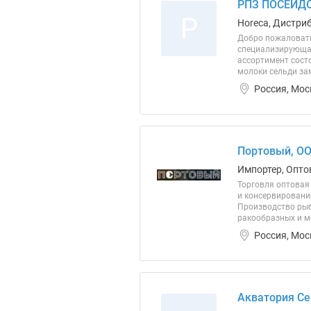
РПЗ ПОСЕЙДО
Р
Horeca, Дистриб
Добро пожаловать
специализирующая
ассортимент состо
молоки сельди зам
Россия, Мос
Портовый, О
Импортер, Опто
Торговля оптовая
и консервировани
Производство рыб
ракообразных и м
Россия, Мос
Акватория Се