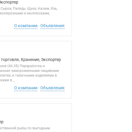
Экспортер
 Сырок, Пелядь, Щука, Налим, Язь,
акообразными и моллюсками,
О компании
Объявления
 торговля, Хранение, Экспортер
ов (46.38) Переработка и
рованная замороженными пищевыми
апитки, и табачными изделиями в
ами в...
О компании
Объявления
ер
ественной рыбы по выгодным