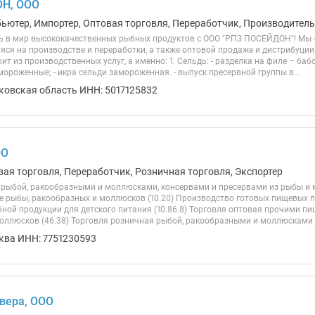
Н, ООО
ьютер, Импортер, Оптовая торговля, Переработчик, Производитель,
 в мир высококачественных рыбных продуктов с ООО "РПЗ ПОСЕЙДОН"! Мы 
ся на производстве и переработки, а также оптовой продаже и дистрибуци
ит из производственных услуг, а именно: 1. Сельдь: - разделка на филе – ба
ороженные; - икра сельди замороженная. - выпуск пресервной группы в...
ковская область ИНН: 5017125832
ОО
вая торговля, Переработчик, Розничная торговля, Экспортер
 рыбой, ракообразными и моллюсками, консервами и пресервами из рыбы и м
е рыбы, ракообразных и моллюсков (10.20) Производство готовых пищевых пр
ной продукции для детского питания (10.86.8) Торговля оптовая прочими п
оллюсков (46.38) Торговля розничная рыбой, ракообразными и моллюсками в
ква ИНН: 7751230593
вера, ООО