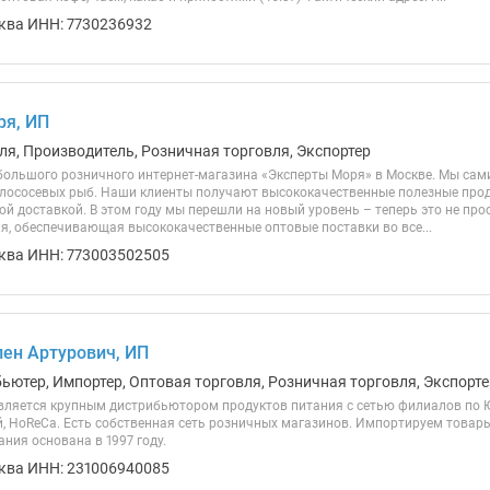
ква ИНН: 7730236932
ря, ИП
ля, Производитель, Розничная торговля, Экспортер
ебольшого розничного интернет-магазина «Эксперты Моря» в Москве. Мы сам
 лососевых рыб. Наши клиенты получают высококачественные полезные прод
й доставкой. В этом году мы перешли на новый уровень – теперь это не про
ия, обеспечивающая высококачественные оптовые поставки во все...
ква ИНН: 773003502505
ен Артурович, ИП
бьютер, Импортер, Оптовая торговля, Розничная торговля, Экспорте
ляется крупным дистрибьютором продуктов питания с сетью филиалов по ЮФ
й, HoReCa. Есть собственная сеть розничных магазинов. Импортируем товары
ания основана в 1997 году.
ква ИНН: 231006940085