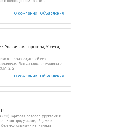
к в охложденном так же в
О компании
Объявления
, Розничная торговля, Услуги,
вка от производителей без
самовывоз. Для запроса актуального
G8QJAF2Ra
О компании
Объявления
ер
7.23) Торговля оптовая фруктами и
олочными продуктами, яйцами и
и безалкогольными напитками