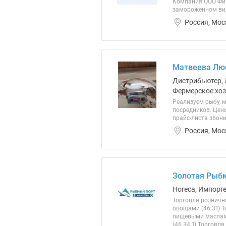
Компания ООО Фиш
замороженном вид
Россия, Мос
Матвеева Лю
Дистрибьютер, 
Фермерское хоз
Реализуем рыбу, 
посредников. Цен
прайс-листа звони
Россия, Мос
Золотая Рыбк
Horeca, Импорт
Торговля розничн
овощами (46.31) 
пищевыми маслами
(46.34.1) Торговля