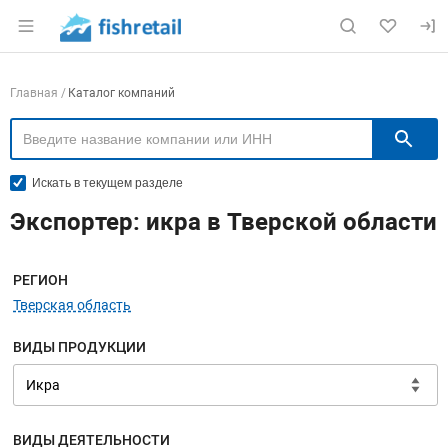
Раздел навигации по сайту fishretail.ru
Навигация по компаниям
Главная
Каталог компаний
П
Искать в текущем разделе
Экспортер: икра в Тверской области
Меню навигации
РЕГИОН
Тверская область
ВИДЫ ПРОДУКЦИИ
ВИДЫ ДЕЯТЕЛЬНОСТИ