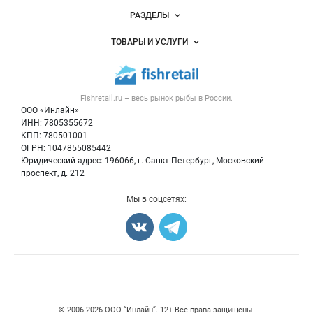
Новости Fishretail.ru
РАЗДЕЛЫ
Услуги и цены
Объявления
ТОВАРЫ И УСЛУГИ
Размещение рекламы
Каталог компаний
Рыбные снеки
Публичная оферта
Новости рынка
Рыба
Контактная информация
Форум
Fishretail.ru – весь
рынок рыбы
в России.
Икра
Политика обработки персональных данных
Бренды
ООО «Инлайн»
Морепродукты
Для СМИ
ИНН: 7805355672
Мониторинг
КПП: 780501001
Рыбопосадочный материал
Вакансии
ОГРН: 1047855085442
Полуфабрикаты
Юридический адрес: 196066, г. Санкт-Петербург, Московский
Блог
Консервы
проспект, д. 212
Добавить объявление
Мы в соцсетях:
Карта объявлений
Счетчики, авторское право, логотипы
© 2006‑2026 ООО “Инлайн”. 12+ Все права защищены.