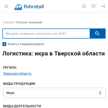
Раздел навигации по сайту fishretail.ru
Навигация по компаниям
Главная
Каталог компаний
П
Искать в текущем разделе
Логистика: икра в Тверской области
Меню навигации
РЕГИОН
Тверская область
ВИДЫ ПРОДУКЦИИ
ВИДЫ ДЕЯТЕЛЬНОСТИ