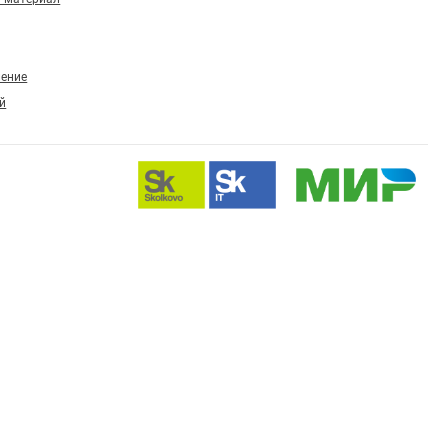
ление
й