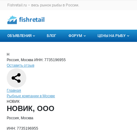
Раздел навигации по сайту fishretail.ru
Fishretail.ru – весь
рынок рыбы
в России.
Авторизация и меню пользователя
Навигация по разделам сайта fishretail.ru
ОБЪЯВЛЕНИЯ
БЛОГ
ФОРУМ
ЦЕНЫ НА РЫБУ
Объявления
Все темы
О мониторингах
Краткая информация о компании
НОВ
Страница компании
НОВИК, 
Страница компании
НОВИК, ООО
Н
Россия, Москва
ИНН: 7735196955
Горячее предложение
Избранные
Актуальные мони
Оставить отзыв
Мои объявления
С моим участием
Динамика цен
Отзывы
Навигация по сайту
Главная
Рыбные компании в Москве
НОВИК
Основная информация о компании
НОВИК, ООО
Россия, Москва
ИНН: 7735196955