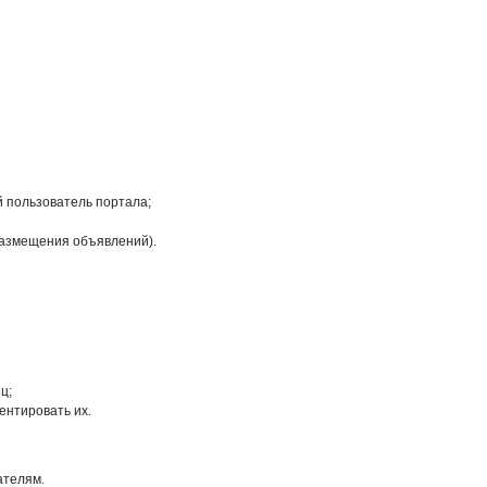
на странице
й пользователь портала;
размещения объявлений).
ц;
ентировать их.
ателям.