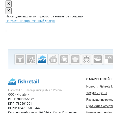
На сегодня ваш лимит просмотра контактов исчерпан.
Получить неограниченный доступ
Дополнительная информация
Cсылки на полезные проекты
Fishretail.ru —
рыба,
морепродукты
Важные разделы и контакты
Навигация п
О МАРКЕТПЛЕЙС
Новости Fishretail.
Fishretail.ru – весь
рынок рыбы
в России.
Услуги и цены
ООО «Инлайн»
ИНН: 7805355672
Размещение рекл
КПП: 780501001
Публичная оферт
ОГРН: 1047855085442
Юридический адрес: 196066, г. Санкт-Петербург,
Контактная инфо