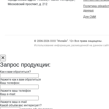
Московский проспект, д. 212
Политика обрабо
данных
Для СМИ
Счетчики, авторское право, логотипы
© 2006‑2026 ООО “Инлайн”. 12+ Все права защищены.
Использование информации, размещенной на данном сайте
Запрос продукции:
Как к вам обратиться?
Укажите как к вам обратиться
Ваш телефон:
Укажите ваш телефон
Ваш e-mail:
Укажите ваш e-mail
Какой объём вас интересует?