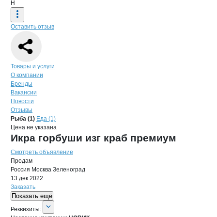
Н
Оставить отзыв
Навигация по странице
компании
НО
Товары и услуги
О компании
Бренды
Вакансии
Новости
Отзывы
Продукция
НОВИК, ООО
Навигация по продуктам
компании
НОВИК
Рыба (1)
Еда (1)
Цена не указана
Икра горбуши изг краб премиум
Смотреть объявление
Продам
Россия
Москва
Зеленоград
13 дек 2022
Заказать
Показать ещё
О компании
НОВИК
Реквизиты
компании
НОВИК
Реквизиты: