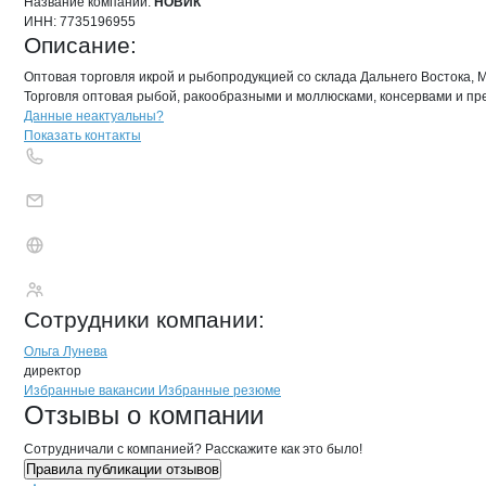
Название компании:
НОВИК
ИНН:
7735196955
Описание:
Оптовая торговля икрой и рыбопродукцией со склада Дальнего Востока, М
Торговля оптовая рыбой, ракообразными и моллюсками, консервами и пре
Контакты
компании
НОВИК
+7(800)000-00-..
Данные неактуальны?
Показать контакты
НОВИК
Сотрудники
компании
:
Ольга Лунева
директор
Бренды
Вакансии в
компани
НОВИК
НОВИК
Избранные вакансии
Избранные резюме
Новости o
НОВИК, ООО
НОВИК
Отзывы
о компании
Сотрудничали с компанией? Расскажите как это было!
Правила публикации отзывов