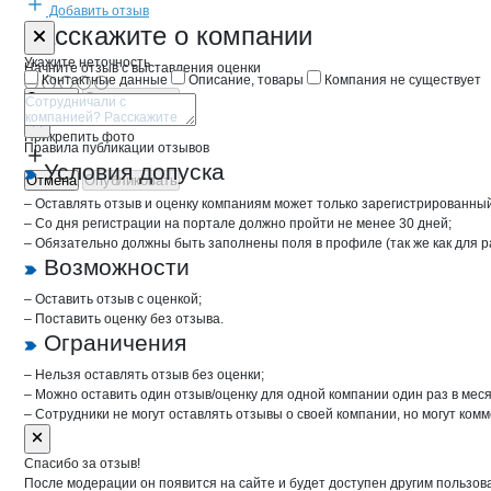
Добавить отзыв
Форма обратной связи о неточностях 
НОВИК
Расскажите
о компании
Укажите неточность
Начните отзыв с выставления оценки
Контактные данные
Описание, товары
Компания не существует
Отмена
Опубликовать
Прикрепить фото
Правила публикации отзывов
Условия допуска
Отмена
Опубликовать
– Оставлять отзыв и оценку компаниям может только зарегистрированны
– Со дня регистрации на портале должно пройти не менее 30 дней;
– Обязательно должны быть заполнены поля в профиле (так же как для 
Возможности
– Оставить отзыв с оценкой;
– Поставить оценку без отзыва.
Ограничения
– Нельзя оставлять отзыв без оценки;
– Можно оставить один отзыв/оценку для одной компании один раз в меся
– Сотрудники не могут оставлять отзывы о своей компании, но могут комм
Спасибо за отзыв!
После модерации он появится на сайте и будет доступен другим пользов