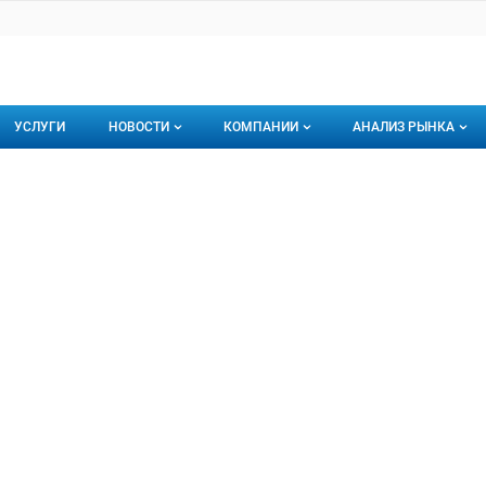
УСЛУГИ
НОВОСТИ
КОМПАНИИ
АНАЛИЗ РЫНКА
Новости рыбного рынка
Каталог компаний
ИК
ООО
торинги
О каталоге компаний
Подписаться на 
Премиум размещение