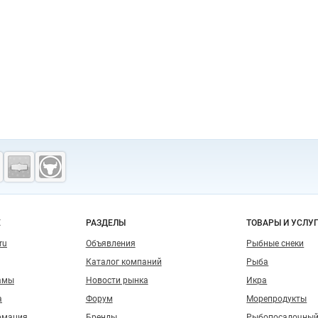
о сайту
Е
РАЗДЕЛЫ
ТОВАРЫ И УСЛУ
ru
Объявления
Рыбные снеки
Каталог компаний
Рыба
амы
Новости рынка
Икра
а
Форум
Морепродукты
рмация
Бренды
Рыбопосадочный