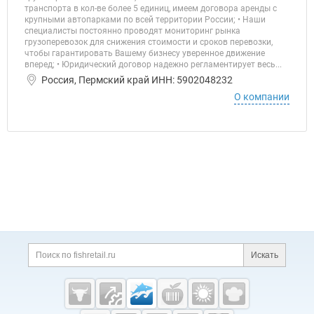
транспорта в кол-ве более 5 единиц, имеем договора аренды с
крупными автопарками по всей территории России; • Наши
специалисты постоянно проводят мониторинг рынка
грузоперевозок для снижения стоимости и сроков перевозки,
чтобы гарантировать Вашему бизнесу уверенное движение
вперед; • Юридический договор надежно регламентирует весь...
Россия, Пермский край ИНН: 5902048232
О компании
Дополнительная информация
Поиск по сайту и ссы
Искать
Cсылки на полезные проекты
Fishretail.ru —