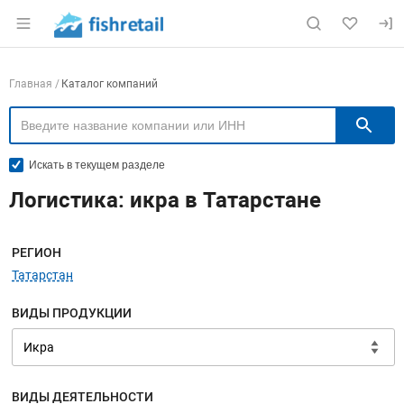
Раздел навигации по сайту fishretail.ru
Навигация по компаниям
Главная
Каталог компаний
П
Искать в текущем разделе
Логистика: икра в Татарстане
Меню навигации
РЕГИОН
Татарстан
ВИДЫ ПРОДУКЦИИ
ВИДЫ ДЕЯТЕЛЬНОСТИ