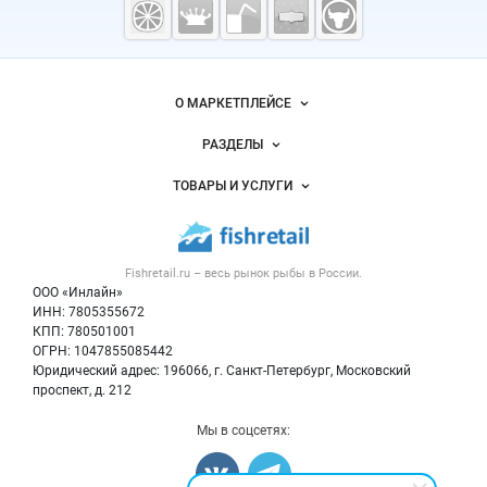
рыба,
морепродукты
Важные разделы и контакты
Навигация по сайту
О МАРКЕТПЛЕЙСЕ
Новости Fishretail.ru
РАЗДЕЛЫ
Услуги и цены
Объявления
ТОВАРЫ И УСЛУГИ
Размещение рекламы
Каталог компаний
Рыбные снеки
Публичная оферта
Новости рынка
Рыба
Контактная информация
Форум
Fishretail.ru – весь
рынок рыбы
в России.
Икра
Политика обработки персональных данных
Бренды
ООО «Инлайн»
Морепродукты
Для СМИ
ИНН: 7805355672
Мониторинг
КПП: 780501001
Рыбопосадочный материал
Вакансии
ОГРН: 1047855085442
Полуфабрикаты
Юридический адрес: 196066, г. Санкт-Петербург, Московский
Блог
Консервы
проспект, д. 212
Добавить объявление
Мы в соцсетях:
Карта объявлений