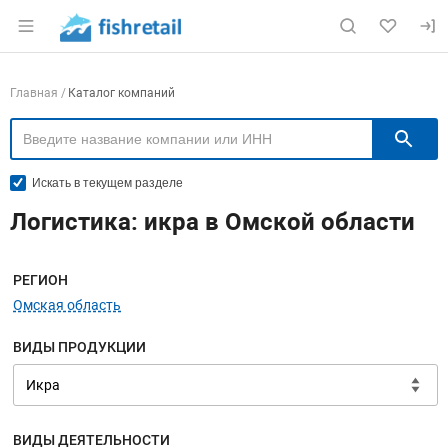
Раздел навигации по сайту fishretail.ru
Навигация по компаниям
Главная
Каталог компаний
П
Искать в текущем разделе
Логистика: икра в Омской области
Меню навигации
РЕГИОН
Омская область
ВИДЫ ПРОДУКЦИИ
ВИДЫ ДЕЯТЕЛЬНОСТИ