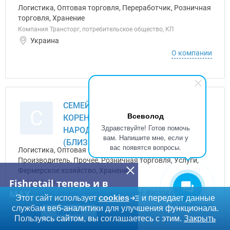
Логистика, Оптовая торговля, Переработчик, Розничная
торговля, Хранение
Компания Трансторг, потребительское общество, КП
Украина
О компании
СЕМЕЙНО-РОДОВАЯ ОБЩИНА
С
Всеволод
КОРЕННЫХ МАЛОЧИСЛЕННЫХ
Здравствуйте! Готов помочь
НАРОДОВ СЕВЕРА ВАН РУТАТ
вам. Напишите мне, если у
(БЛИЗКИЕ РОДСТВЕННИКИ), ООО
вас появятся вопросы.
Логистика, Оптовая торговля, Переработчик,
Производитель, Прочее, Розничная торговля, Услуги,
Фермерское хозяйство, Хранение
Fishretail теперь и в
рыбодобыча
MAX
Россия, Ямало-Ненецкий АО ИНН: 8901044992
Этот сайт использует
cookies
и передает данные
О компании
службам веб-аналитики для улучшения функционала.
ПЕРЕЙТИ
Пользуясь сайтом, вы соглашаетесь с этим.
Закрыть