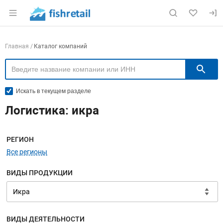
Раздел навигации по сайту fishretail.ru
Навигация по компаниям
Главная
Каталог компаний
П
Искать в текущем разделе
Логистика: икра
Меню навигации
РЕГИОН
Все регионы
ВИДЫ ПРОДУКЦИИ
ВИДЫ ДЕЯТЕЛЬНОСТИ