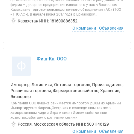
организовано рыбное садковое хозяйство ТОО «Гранд Фиш». Эта
фирма – дочернее предприятие известного у нас в Восточном
Казахстане торгово-производственного объединения «АС» (ТОО
«ТПО АС»). В начале июня 2017 года в Ермаковку...
Казахстан ИНН: 181600886352
О компании
Объявления
Фиш-Ка, ООО
Ф
Импортер, Логистика, Оптовая торговля, Производитель,
Розничная торговля, Фермерское хозяйство, Хранение,
Экспортер
Компания ООО Фиш-ка занимается импортом рыбы из Армении
Импортируется Форель,Осетр как в охложденном так же в
замороженном виде и Икра в сезон Имеем собственное
хозяство,работаем с крупными сетями
Россия, Московская область ИНН: 5031146129
О компании
Объявления