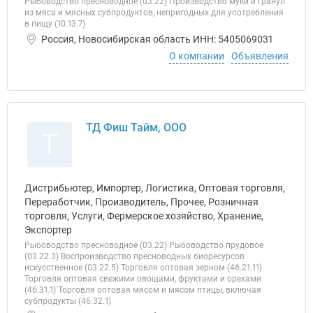
Рыбоводство пресноводное (03.22) Производство муки и гранул
из мяса и мясных субпродуктов, непригодных для употребления
в пищу (10.13.7)
Россия, Новосибирская область ИНН: 5405069031
О компании
Объявления
ТД Фиш Тайм, ООО
Т
Дистрибьютер, Импортер, Логистика, Оптовая торговля,
Переработчик, Производитель, Прочее, Розничная
торговля, Услуги, Фермерское хозяйство, Хранение,
Экспортер
Рыбоводство пресноводное (03.22) Рыбоводство прудовое
(03.22.3) Воспроизводство пресноводных биоресурсов
искусственное (03.22.5) Торговля оптовая зерном (46.21.11)
Торговля оптовая свежими овощами, фруктами и орехами
(46.31.1) Торговля оптовая мясом и мясом птицы, включая
субпродукты (46.32.1)