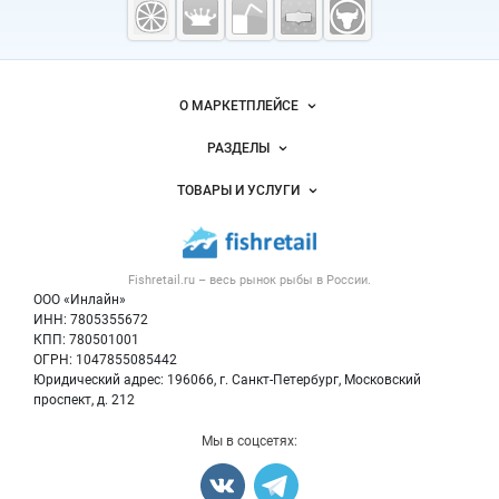
рыба,
морепродукты
Важные разделы и контакты
Навигация по сайту
О МАРКЕТПЛЕЙСЕ
Новости Fishretail.ru
РАЗДЕЛЫ
Услуги и цены
Объявления
ТОВАРЫ И УСЛУГИ
Размещение рекламы
Каталог компаний
Рыбные снеки
Публичная оферта
Новости рынка
Рыба
Контактная информация
Форум
Fishretail.ru – весь
рынок рыбы
в России.
Икра
Политика обработки персональных данных
Бренды
ООО «Инлайн»
Морепродукты
Для СМИ
ИНН: 7805355672
Мониторинг
КПП: 780501001
Рыбопосадочный материал
Вакансии
ОГРН: 1047855085442
Полуфабрикаты
Юридический адрес: 196066, г. Санкт-Петербург, Московский
Блог
Консервы
проспект, д. 212
Добавить объявление
Мы в соцсетях:
Карта объявлений