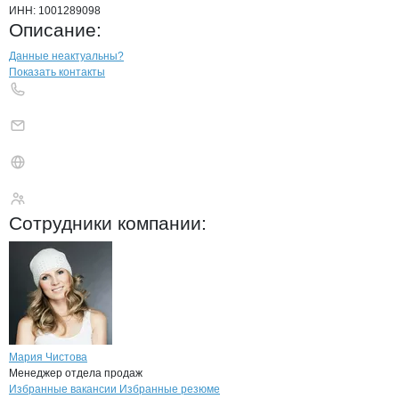
ИНН:
1001289098
Описание:
Контакты
компании
Неверова Юлия С
+7(800)000-00-..
Данные неактуальны?
Показать контакты
Неверова Юлия Сер
Сотрудники
компании
:
Мария Чистова
Менеджер отдела продаж
Бренды
Вакансии в
компани
Неверова Юлия Сергеев
Неверова Юлия Сер
Избранные вакансии
Избранные резюме