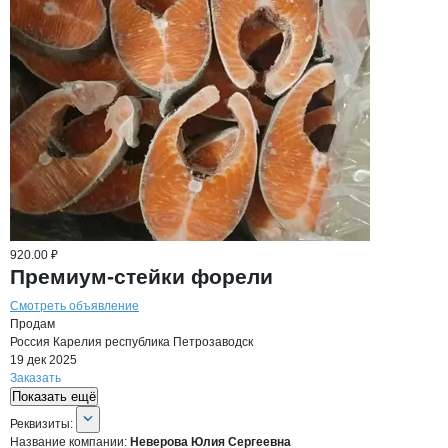
920.00 ₽
Премиум-стейки форели
Смотреть объявление
Продам
Россия
Карелия республика
Петрозаводск
19 дек 2025
Заказать
Показать ещё
О компании
Неверова Юлия Сергеев
Реквизиты
компании
Неверова Юлия Серг
Реквизиты:
Название компании:
Неверова Юлия Сергеевна