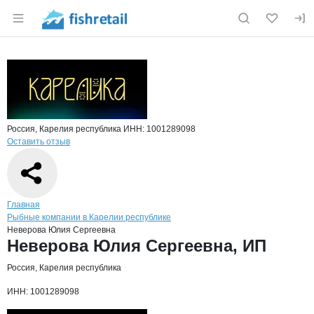
Раздел навигации по сайту fishretail.ru
Краткая информация о компании
Неве
Страница компании
Неверова
Страница компании
Неверова Юлия Сергеевна, ИП
Россия, Карелия республика
ИНН: 1001289098
Оставить отзыв
Навигация по сайту
Главная
Рыбные компании в Карелии республике
Неверова Юлия Сергеевна
Основная информация о компании
Неверова Юлия Сергеевна, ИП
Россия, Карелия республика
ИНН: 1001289098