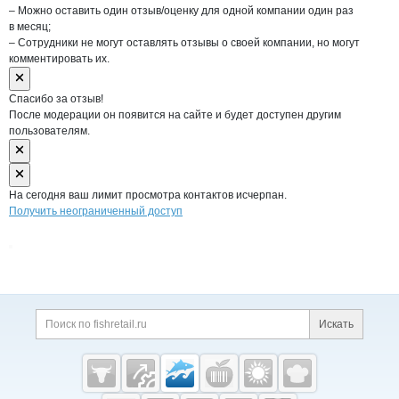
– Можно оставить один отзыв/оценку для одной компании один раз
в месяц;
– Сотрудники не могут оставлять отзывы о своей компании, но могут
комментировать их.
Спасибо за отзыв!
После модерации он появится на сайте и будет доступен другим
пользователям.
На сегодня ваш лимит просмотра контактов исчерпан.
Получить неограниченный доступ
Дополнительная информация
Поиск по сайту и ссы
Искать
Cсылки на полезные проекты
Fishretail.ru —