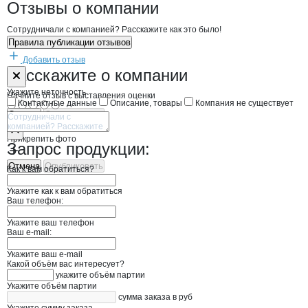
Новости o
Неверова Юлия Сергеевна
Неверова Юлия С
Отзывы
о компании
Сотрудничали с компанией? Расскажите как это было!
Правила публикации отзывов
Добавить отзыв
Форма обратной связи о неточностях н
Неверова Юли
Расскажите
о компании
Укажите неточность
Начните отзыв с выставления оценки
Контактные данные
Описание, товары
Компания не существует
Отмена
Опубликовать
Прикрепить фото
Запрос продукции:
Отмена
Опубликовать
Как к вам обратиться?
Укажите как к вам обратиться
Ваш телефон:
Укажите ваш телефон
Ваш e-mail:
Укажите ваш e-mail
Какой объём вас интересует?
укажите объём партии
Укажите объём партии
сумма заказа в руб