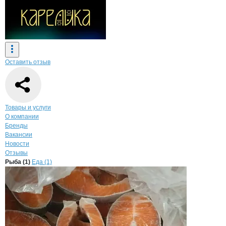
Оставить отзыв
Навигация по странице
компании
Неве
Товары и услуги
О компании
Бренды
Вакансии
Новости
Отзывы
Продукция
Неверова Юлия Сергеевн
Навигация по продуктам
компании
Неверов
Рыба (1)
Еда (1)