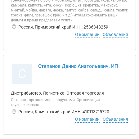
свежемороженую рыб и морепродукты ( горбуша, икра, кальмар,
камбала, капуста, кета, кижуч, корюшка, креветка, макрурус,
минтай, мойва, навага, нерка, палтус, сайра, сельдь, семга, терпуг,
треска, филе, гребешок, краб и т.д.) Чтобы сэкономить Ваши
деньги и время предлагаем услуги...
Россия, Приморский край ИНН: 2536348259
О компании
Объявления
Степанов Денис Анатольевич, ИП
С
Дистрибьютер, Логистика, Оптовая торговля
Оптовая торговля морепродуктами. Организация
грузоперевозок.
Россия, Камчатский край ИНН: 410113715720
О компании
Объявления