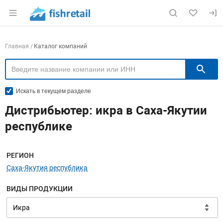
Раздел навигации по сайту fishretail.ru
Навигация по компаниям
Главная
Каталог компаний
П
Искать в текущем разделе
Дистрибьютер: икра в Саха-Якутии
республике
Меню навигации
РЕГИОН
Саха-Якутия республика
ВИДЫ ПРОДУКЦИИ