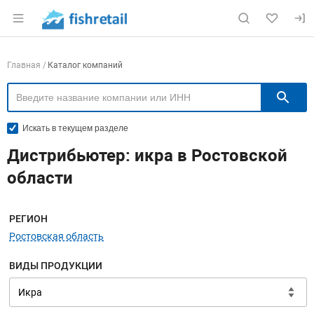
Раздел навигации по сайту fishretail.ru
Навигация по компаниям
Главная
Каталог компаний
П
Искать в текущем разделе
Дистрибьютер: икра в Ростовской
области
Меню навигации
РЕГИОН
Ростовская область
ВИДЫ ПРОДУКЦИИ