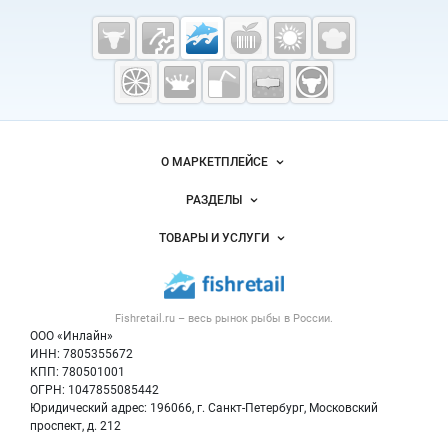
Cсылки на полезные проекты
Fishretail.ru —
рыба,
морепродукты
Важные разделы и контакты
Навигация по сайту
О МАРКЕТПЛЕЙСЕ
Новости Fishretail.ru
РАЗДЕЛЫ
Услуги и цены
Объявления
ТОВАРЫ И УСЛУГИ
Размещение рекламы
Каталог компаний
Рыбные снеки
Публичная оферта
Новости рынка
Рыба
Контактная информация
Форум
Fishretail.ru – весь
рынок рыбы
в России.
Икра
Политика обработки персональных данных
Бренды
ООО «Инлайн»
Морепродукты
Для СМИ
ИНН: 7805355672
Мониторинг
КПП: 780501001
Рыбопосадочный материал
Вакансии
ОГРН: 1047855085442
Полуфабрикаты
Юридический адрес: 196066, г. Санкт-Петербург, Московский
Блог
Консервы
проспект, д. 212