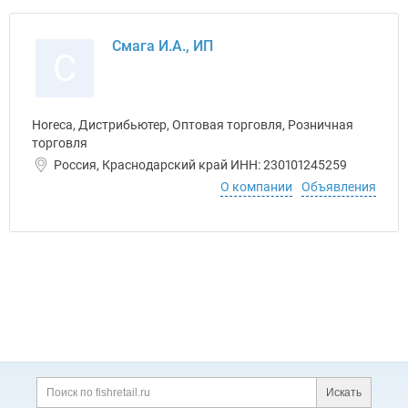
Смага И.А., ИП
С
Horeca, Дистрибьютер, Оптовая торговля, Розничная
торговля
Россия, Краснодарский край ИНН: 230101245259
О компании
Объявления
Дополнительная информация
Поиск по сайту и ссы
Искать