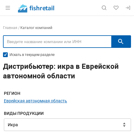
Раздел навигации по сайту fishretail.ru
Навигация по компаниям
Главная
Каталог компаний
П
Искать в текущем разделе
Дистрибьютер: икра в Еврейской
автономной области
Меню навигации
РЕГИОН
Еврейская автономная область
ВИДЫ ПРОДУКЦИИ