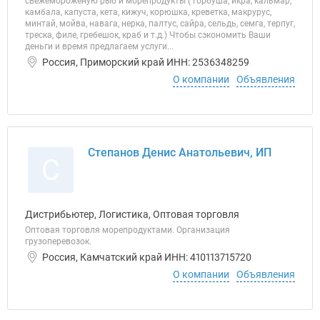
свежемороженую рыб и морепродукты ( горбуша, икра, кальмар,
камбала, капуста, кета, кижуч, корюшка, креветка, макрурус,
минтай, мойва, навага, нерка, палтус, сайра, сельдь, семга, терпуг,
треска, филе, гребешок, краб и т.д.) Чтобы сэкономить Ваши
деньги и время предлагаем услуги...
Россия, Приморский край ИНН: 2536348259
О компании
Объявления
Степанов Денис Анатольевич, ИП
С
Дистрибьютер, Логистика, Оптовая торговля
Оптовая торговля морепродуктами. Организация
грузоперевозок.
Россия, Камчатский край ИНН: 410113715720
О компании
Объявления