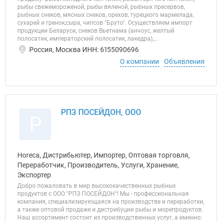
рыбы свежемороженой, рыбы вяленой, рыбных пресервов,
рыбных снеков, мясных снеков, орехов, турецкого мармелада,
сухарей и гренок,сыра, чипсов "Бруто". Осуществляем импорт
продукции Беларуси, снеков Вьетнама (анчоус, желтый
полосатик, императорский полосатик, лакедра),...
Россия, Москва ИНН: 6155090696
О компании
Объявления
РПЗ ПОСЕЙДОН, ООО
Р
Horeca, Дистрибьютер, Импортер, Оптовая торговля,
Переработчик, Производитель, Услуги, Хранение,
Экспортер
Добро пожаловать в мир высококачественных рыбных
продуктов с ООО "РПЗ ПОСЕЙДОН"! Мы - профессиональная
компания, специализирующаяся на производстве и переработки,
а также оптовой продаже и дистрибуции рыбы и морепродуктов.
Наш ассортимент состоит из производственных услуг, а именно: