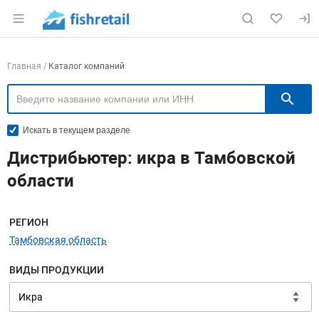
Раздел навигации по сайту fishretail.ru
Навигация по компаниям
Главная
Каталог компаний
П
Искать в текущем разделе
Дистрибьютер: икра в Тамбовской
области
Меню навигации
РЕГИОН
Тамбовская область
ВИДЫ ПРОДУКЦИИ