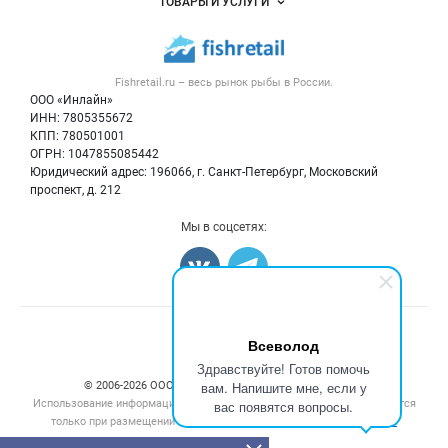
ТОВАРЫ И УСЛУГИ
Размещение рекламы
Каталог компаний
Рыбные снеки
Публичная оферта
Новости рынка
Рыба
Контактная информация
Форум
Fishretail.ru – весь
рынок рыбы
в России.
Икра
Политика обработки персональных данных
Бренды
ООО «Инлайн»
Морепродукты
Для СМИ
ИНН: 7805355672
Мониторинг
КПП: 780501001
Рыбопосадочный материал
Вакансии
ОГРН: 1047855085442
Полуфабрикаты
Юридический адрес: 196066, г. Санкт-Петербург, Московский
Блог
Консервы
проспект, д. 212
Добавить объявление
Мы в соцсетях:
Карта объявлений
Счетчики, авторское право, логотипы
Всеволод
Здравствуйте! Готов помочь
вам. Напишите мне, если у
© 2006‑2026 ООО “Инлайн”. 12+ Все права защищены.
Использование информации, размещенной на данном сайте, допускается
вас появятся вопросы.
только при размещении активной гиперссылки на сайт
fishretail.ru