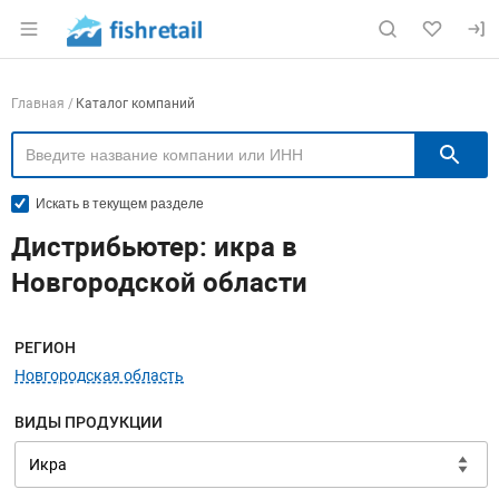
Раздел навигации по сайту fishretail.ru
Навигация по компаниям
Главная
Каталог компаний
П
Искать в текущем разделе
Дистрибьютер: икра в
Новгородской области
Меню навигации
РЕГИОН
Новгородская область
ВИДЫ ПРОДУКЦИИ