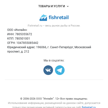
Услуги и цены
Объявления
ТОВАРЫ И УСЛУГИ
Размещение рекламы
Каталог компаний
Рыбные снеки
Публичная оферта
Новости рынка
Рыба
Контактная информация
Форум
Fishretail.ru – весь
рынок рыбы
в России.
Икра
Политика обработки персональных данных
Бренды
ООО «Инлайн»
Морепродукты
Для СМИ
ИНН: 7805355672
Мониторинг
КПП: 780501001
Рыбопосадочный материал
Вакансии
ОГРН: 1047855085442
Полуфабрикаты
Юридический адрес: 196066, г. Санкт-Петербург, Московский
Блог
Консервы
проспект, д. 212
Добавить объявление
Мы в соцсетях:
Карта объявлений
Счетчики, авторское право, логотипы
© 2006‑2026 ООО “Инлайн”. 12+ Все права защищены.
Использование информации, размещенной на данном сайте, допускается
только при размещении активной гиперссылки на сайт
fishretail.ru