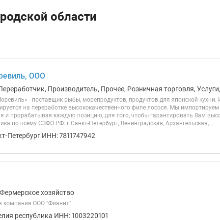
ородской области
ревиль, ООО
Переработчик, Производитель, Прочее, Розничная торговля, Услуги
оревиль» - поставщик рыбы, морепродуктов, продуктов для японской кухни.
ируется на переработке высококачественного филе лосося. Мы импортируем 
я и прорабатывая каждую позицию, для того, чтобы гарантировать Вам выс
ика по всему СЗФО РФ: г.Санкт-Петербург, Ленинградская, Архангельская,...
кт-Петербург ИНН: 7811747942
, Фермерское хозяйство
 компания ООО "Фианит"
елия республика ИНН: 1003220101