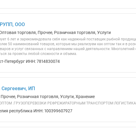
УПП, ООО
Оптовая торговля, Прочее, Розничная торговля, Услуги
ует 6 лет и зарекомендовала себя как надежный поставщик рыбной продукци
олее 50 наименований товаров, которые мы реализуем как оптом так и в роз
варов и услуг связанных с направлением нашей деятельности. Многолетний
ься за проекты любой сложности и объема.
кт-Петербург ИНН: 7814830074
 Сергеевич, ИП
 Прочее, Розничная торговля, Услуги, Хранение
ПТОМ .ГРУЗОПЕРЕВОЗКИ РЕФРЕЖИРАТОРНЫМ ТРАНСПОРТОМ ЛОГИСТИКА ИП
елия республика ИНН: 100399607927