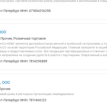
ной рыбы Торговля розничная рыбой, ракообразными и моллюсками в специ
кт-Петербург ИНН: 471804316298
ООО
 Прочее, Розничная торговля
сСо-НЕВА" является дистрибьютором мясной и колбасной гастрономии, а т
ясСо" на всей территории Российской Федерации. Главный приоритет в нашей
вара и предоставляемых услуг. Вся продукция сертифицирована и отвечае
 направлена на создание удобств в работе с партнерами. Оперативный и ком
кт-Петербург ИНН: 7814296889
, ООО
Прочее
ежей рыбы в рестораны Организация ликвидирована
кт-Петербург ИНН: 7811466123