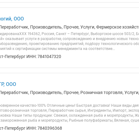
логий, ООО
Переработчик, Производитель, Прочее, Услуги, Фермерское хозяйст
дированаХХХ 194362, Россия, Санкт – Петербург, Выборгское шоссе 503/2, 
ий» оказывает услуги в разработке, сопровождению и внедрению новых техно
ыборазведению, проектированию предприятий, подбору технологического об
риятий к сертификации системы менеджмента на соответствие...
кт-Петербург ИНН: 7841047320
Р, ООО
Переработчик, Производитель, Прочее, Розничная торговля, Услуги
Проверенное качество-100% Отличные цены! Быстрая доставка! Наши виды де
тово-розничная торговля, Переработчик сырья, Ингредиенты, Импорт, экспорт
аковка Наши типы продукции: Свежая, охлажденная рыба и морепродукты, Ж
замороженная рыба и морепродукты, Рыбные полуфабрикаты, Вяленая, сушен
кт-Петербург ИНН: 7840396368