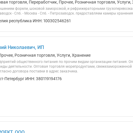
вая торговля, Переработчик, Прочее, Розничная торговля, Услуги,
шением форели, шоковой заморозкой, и рефрижераторными грузоперевозка
водск - Спб. - Москва - Спб. - Петрозаводск. предоставляем камеры хранения 
елия республика ИНН: 100302546261
рий Николаевич, ИП
Прочее, Розничная торговля, Услуги, Хранение
дприятий общественного питания по прочим видам организации питания. Опт
 виды деятельности. Оптовая торговля морепродуктами, свежезамороженной 
гласно договора поставки в адрес заказчика.
кт-Петербург ИНН: 380119194176
РОЕКТ, ООО