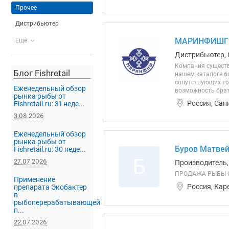
Прочее
Дистрибьютер
МАРИНФИШГР
Ещё
Дистрибьютер, 
Компания существ
Блог Fishretail
нашем каталоге б
сопутствующих то
Еженедельный обзор
возможность брат
рынка рыбы от
Россия, Сан
Fishretail.ru: 31 неде...
3.08.2026
Еженедельный обзор
рынка рыбы от
Буров Матвей
Fishretail.ru: 30 неде...
Б
27.07.2026
Производитель,
ПРОДАЖА РЫБЫ О
Применение
Россия, Кар
препарата Экобактер
в
рыбоперерабатывающей
п...
22.07.2026