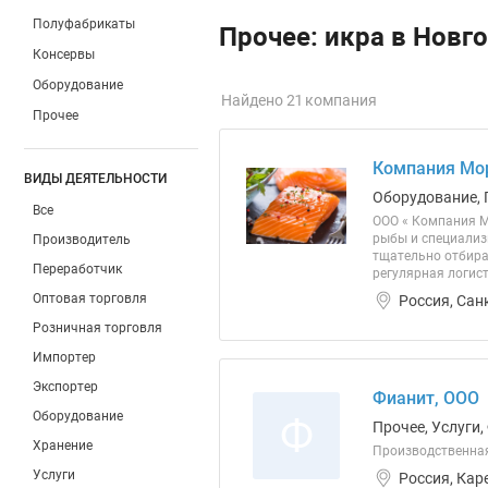
Полуфабрикаты
Прочее: икра в Новг
Консервы
Оборудование
Найдено 21 компания
Прочее
Компания Мо
ВИДЫ ДЕЯТЕЛЬНОСТИ
Оборудование, 
Все
ООО « Компания М
рыбы и специализ
Производитель
тщательно отбира
Переработчик
регулярная логист
Оптовая торговля
Россия, Сан
Розничная торговля
Импортер
Экспортер
Фианит, ООО
Оборудование
Ф
Прочее, Услуги
Хранение
Производственная
Услуги
Россия, Кар