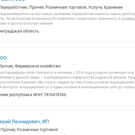
Переработчик, Прочее, Розничная торговля, Услуги, Хранение
ециализируется на поставках, хранении, переработке рыбного сырья, рыбоп
ыте. Логистические возможности позволяют оперативно принимать и размещ
узки в круглосуточном режиме
инградская область
ООО
Прочее, Фермерское хозяйство
ри расширила свои горизонты и начиная с 2014 года успешно развивается в
мпании в данной сфере — выращивание и переработка радужной форели. На
 республики Карелия. Мы строго следим за тем, чтобы условия выращивани
 контроль выращивания от стадии личинки в инкубационном цехе до товарно
елия республика ИНН: 7810419106
ерий Леонидович, ИП
 Прочее, Розничная торговля