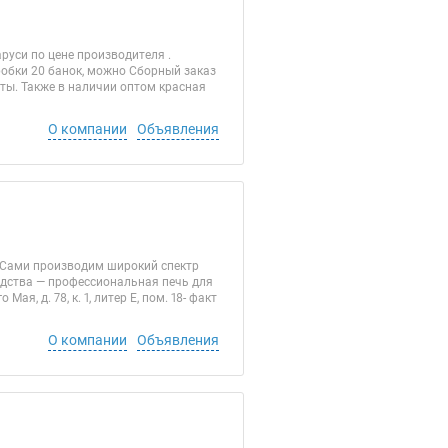
уси по цене производителя .
робки 20 банок, можно Сборный заказ
латы. Также в наличии оптом красная
О компании
Объявления
. Сами производим широкий спектр
одства — профессиональная печь для
я, д. 78, к. 1, литер Е, пом. 18- факт
О компании
Объявления