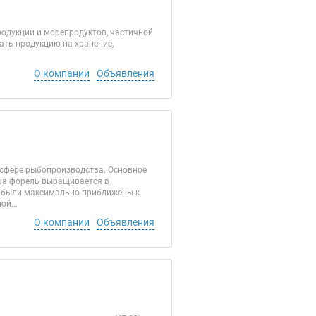
родукции и морепродуктов, частичной
ать продукцию на хранение,
О компании
Объявления
 сфере рыбопроизводства. Основное
ша форель выращивается в
я были максимально приближены к
й...
О компании
Объявления