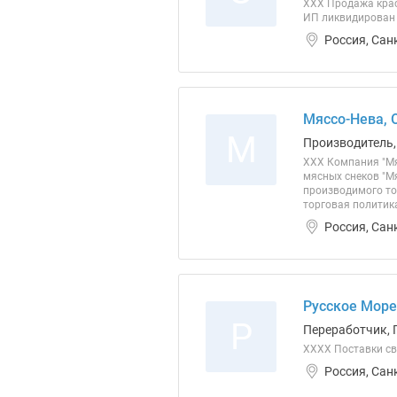
ХХХ Продажа крас
ИП ликвидирован
Россия, Сан
Мяссо-Нева, 
М
Производитель,
ХХХ Компания "Мя
мясных снеков "М
производимого то
торговая политика
Россия, Сан
Русское Море
Р
Переработчик, 
ХХХХ Поставки св
Россия, Сан