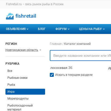
Раздел навигации по сайту fishretail.ru
Fishretail.ru – весь
рынок рыбы
в России.
Авторизация и меню пользователя
Навигация по разделам сайта fishretail.ru
ОБЪЯВЛЕНИЯ
БЛОГ
ФОРУМ
ЦЕНЫ НА РЫБУ
Объявления
Все темы
О мониторингах
Навигация по компа
РЕГИОН
Главная
Каталог компаний
Новгородская область
Горячее предложение
Избранные
Актуальные мони
Мои объявления
С моим участием
Динамика цен
РУБРИКА
лососевая
36
д
Отзывы
Все
Искать в текущем разделе
Рыбные снеки
Рыба
Икра
Морепродукты
Рыбопосадочный
материал