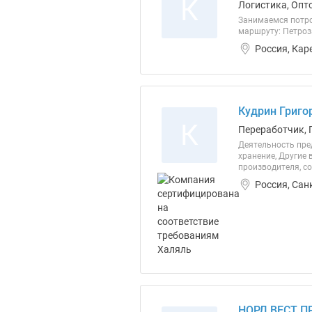
К
Логистика, Опто
Занимаемся потро
маршруту: Петроза
Россия, Кар
Кудрин Григо
К
Переработчик, 
Деятельность пре
хранение, Другие
производителя, со
Россия, Сан
НОРД ВЕСТ П