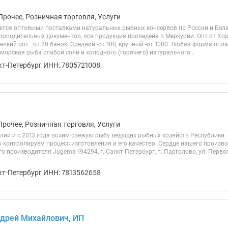
Прочее, Розничная торговля, Услуги
тся оптовыми поставками натуральных рыбных консервов по России и Белар
роводительных документов, вся продукция проведена в Меркурии. Опт от Ко
елкий опт : от 20 банок. Средний -от 100, крупный -от 1000. Любая форма оп
 морская рыба слабой соли и холодного (горячего) натурального...
кт-Петербург ИНН: 7805721008
Прочее, Розничная торговля, Услуги
лии и с 2013 года возим свежую рыбу ведущих рыбных хозяйств Республики
о контролируем процесс изготовления и его качество. Сердце нашего произв
 производителя Jugema 194294, г. Санкт-Петербург, п. Парголово, ул. Первого Ма
кт-Петербург ИНН: 7813562658
дрей Михайлович, ИП