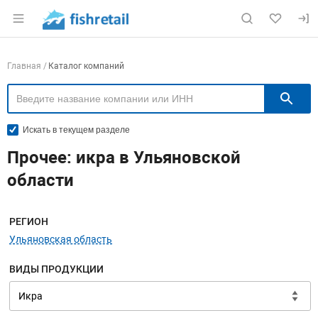
Раздел навигации по сайту fishretail.ru
Навигация по компаниям
Главная
Каталог компаний
П
Искать в текущем разделе
Прочее: икра в Ульяновской
области
Меню навигации
РЕГИОН
Ульяновская область
ВИДЫ ПРОДУКЦИИ