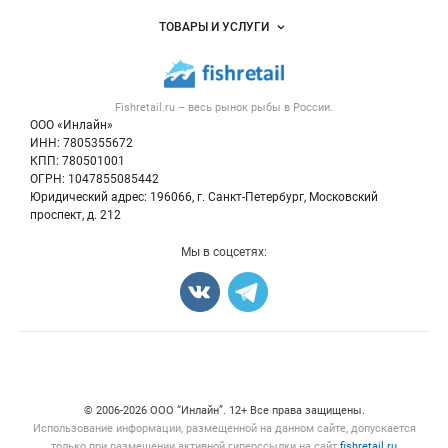
Услуги и цены
Объявления
ТОВАРЫ И УСЛУГИ
Размещение рекламы
Каталог компаний
Рыбные снеки
Публичная оферта
Новости рынка
Рыба
Контактная информация
Форум
Fishretail.ru – весь
рынок рыбы
в России.
Икра
Политика обработки персональных данных
Бренды
ООО «Инлайн»
Морепродукты
Для СМИ
ИНН: 7805355672
Мониторинг
КПП: 780501001
Рыбопосадочный материал
Вакансии
ОГРН: 1047855085442
Полуфабрикаты
Юридический адрес: 196066, г. Санкт-Петербург, Московский
Блог
Консервы
проспект, д. 212
Добавить объявление
Мы в соцсетях:
Карта объявлений
Счетчики, авторское право, логотипы
© 2006‑2026 ООО “Инлайн”. 12+ Все права защищены.
Использование информации, размещенной на данном сайте, допускается
только при размещении активной гиперссылки на сайт
fishretail.ru