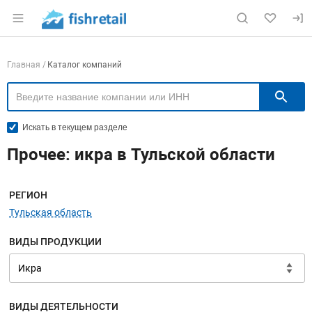
Раздел навигации по сайту fishretail.ru
Навигация по компаниям
Главная
Каталог компаний
П
Искать в текущем разделе
Прочее: икра в Тульской области
Меню навигации
РЕГИОН
Тульская область
ВИДЫ ПРОДУКЦИИ
ВИДЫ ДЕЯТЕЛЬНОСТИ