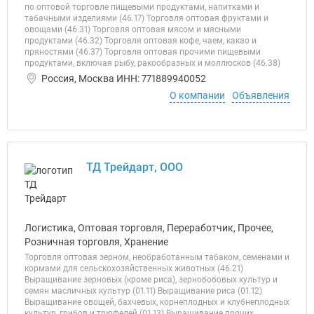
по оптовой торговле пищевыми продуктами, напитками и
табачными изделиями (46.17) Торговля оптовая фруктами и
овощами (46.31) Торговля оптовая мясом и мясными
продуктами (46.32) Торговля оптовая кофе, чаем, какао и
пряностями (46.37) Торговля оптовая прочими пищевыми
продуктами, включая рыбу, ракообразных и моллюсков (46.38)
Россия, Москва ИНН: 771889940052
О компании
Объявления
ТД Трейдарт, ООО
Логистика, Оптовая торговля, Переработчик, Прочее,
Розничная торговля, Хранение
Торговля оптовая зерном, необработанным табаком, семенами и
кормами для сельскохозяйственных животных (46.21)
Выращивание зерновых (кроме риса), зернобобовых культур и
семян масличных культур (01.11) Выращивание риса (01.12)
Выращивание овощей, бахчевых, корнеплодных и клубнеплодных
культур, грибов и трюфелей (01.13) Выращивание прочих