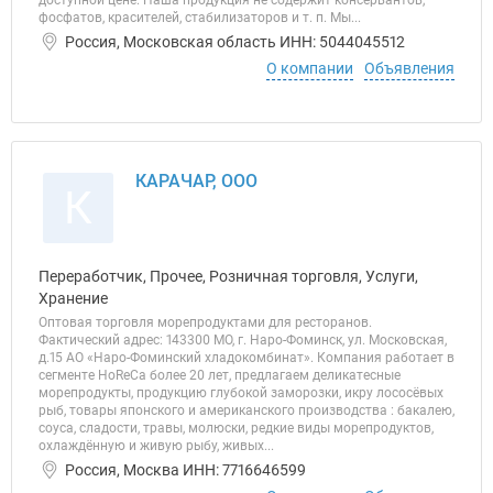
доступной цене. Наша продукция не содержит консервантов,
фосфатов, красителей, стабилизаторов и т. п. Мы...
Россия, Московская область ИНН: 5044045512
О компании
Объявления
КАРАЧАР, ООО
К
Переработчик, Прочее, Розничная торговля, Услуги,
Хранение
Оптовая торговля морепродуктами для ресторанов.
Фактический адрес: 143300 МО, г. Наро-Фоминск, ул. Московская,
д.15 АО «Наро-Фоминский хладокомбинат». Компания работает в
сегменте HoReCa более 20 лет, предлагаем деликатесные
морепродукты, продукцию глубокой заморозки, икру лососёвых
рыб, товары японского и американского производства : бакалею,
соуса, сладости, травы, молюски, редкие виды морепродуктов,
охлаждённую и живую рыбу, живых...
Россия, Москва ИНН: 7716646599