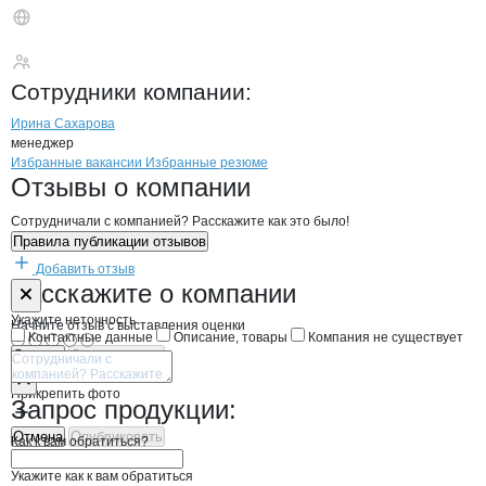
ЭСКО-БАС
Сотрудники
компании
:
Ирина Сахарова
менеджер
Бренды
Вакансии в
компани
ЭСКО-БАС
ЭСКО-БАС
Избранные вакансии
Избранные резюме
Новости o
ЭСКО-БАС, ООО
ЭСКО-БАС
Отзывы
о компании
Сотрудничали с компанией? Расскажите как это было!
Правила публикации отзывов
Добавить отзыв
Форма обратной связи о неточностях н
ЭСКО-БАС
Расскажите
о компании
Укажите неточность
Начните отзыв с выставления оценки
Контактные данные
Описание, товары
Компания не существует
Отмена
Опубликовать
Прикрепить фото
Запрос продукции:
Отмена
Опубликовать
Как к вам обратиться?
Укажите как к вам обратиться