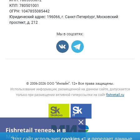
ИНН: 7805355672
Мониторинг
КПП: 780501001
Рыбопосадочный материал
Вакансии
ОГРН: 1047855085442
Полуфабрикаты
Юридический адрес: 196066, г. Санкт-Петербург, Московский
Блог
Консервы
проспект, д. 212
Добавить объявление
Мы в соцсетях:
Карта объявлений
Счетчики, авторское право, логотипы
© 2006‑2026 ООО “Инлайн”. 12+ Все права защищены.
Использование информации, размещенной на данном сайте, допускается
только при размещении активной гиперссылки на сайт
fishretail.ru
Fishretail теперь и в
MAX
Этот сайт использует
cookies
и передает данные