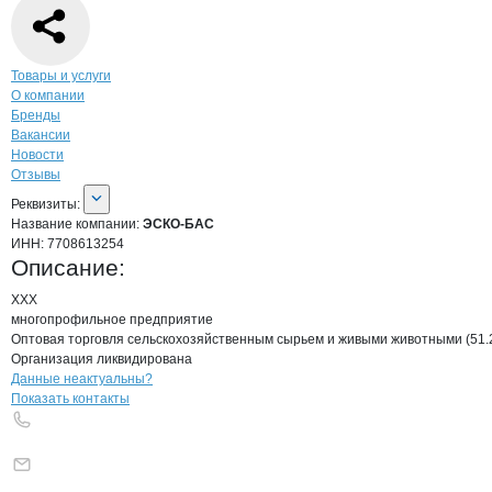
Навигация по странице
компании
ЭСК
Товары и услуги
О компании
Бренды
Вакансии
Новости
Отзывы
О компании
ЭСКО-БАС
Реквизиты
компании
ЭСКО-БАС
Реквизиты:
Название компании:
ЭСКО-БАС
ИНН:
7708613254
Описание:
ХХХ

многопрофильное предприятие

Оптовая торговля сельскохозяйственным сырьем и живыми животными (51.2
Организация ликвидирована
Контакты
компании
ЭСКО-БАС
+7(800)000-00-..
Данные неактуальны?
Показать контакты