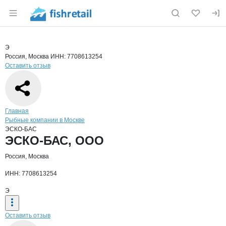
Раздел навигации по сайту fishretail.ru
Краткая информация о компании
ЭСКО
Страница компании
ЭСКО-БАС
Страница компании
ЭСКО-БАС, ООО
Э
Россия, Москва
ИНН: 7708613254
Оставить отзыв
Навигация по сайту
Главная
Рыбные компании в Москве
ЭСКО-БАС
Основная информация о компании
ЭСКО-БАС, ООО
Россия, Москва
ИНН: 7708613254
Э
Оставить отзыв