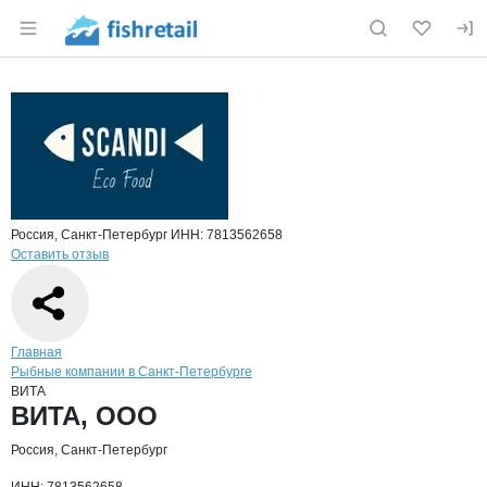
Раздел навигации по сайту fishretail.ru
Краткая информация о компании
ВИТ
Страница компании
ВИТА, ОО
Страница компании
ВИТА, ООО
Россия, Санкт-Петербург
ИНН: 7813562658
Оставить отзыв
Навигация по сайту
Главная
Рыбные компании в Санкт-Петербурге
ВИТА
Основная информация о компании
ВИТА, ООО
Россия, Санкт-Петербург