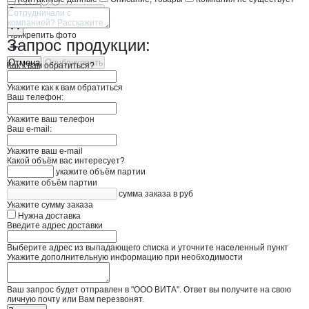
Отмена
Опубликовать
Прикрепить фото
Запрос продукции:
Отмена
Опубликовать
Как к вам обратиться?
Укажите как к вам обратиться
Ваш телефон:
Укажите ваш телефон
Ваш e-mail:
Укажите ваш e-mail
Какой объём вас интересует?
укажите объём партии
Укажите объём партии
сумма заказа в руб
Укажите сумму заказа
Нужна доставка
Введите адрес доставки
Выберите адрес из выпадающего списка и уточните населенный пункт
Укажите дополнительную информацию при необходимости
Ваш запрос будет отправлен в "ООО ВИТА". Ответ вы получите на свою
личную почту или Вам перезвонят.