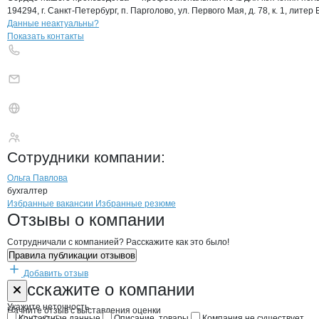
194294, г. Санкт-Петербург, п. Парголово, ул. Первого Мая, д. 78, к. 1, литер 
Контакты
компании
ВИТА
+7(800)000-00-..
Данные неактуальны?
Показать контакты
ВИТА
Сотрудники
компании
:
Ольга Павлова
бухгалтер
Бренды
Вакансии в
компани
ВИТА
ВИТА
Избранные вакансии
Избранные резюме
Новости o
ВИТА, ООО
ВИТА
Отзывы
о компании
Сотрудничали с компанией? Расскажите как это было!
Правила публикации отзывов
Добавить отзыв
Форма обратной связи о неточностях н
ВИТА
Расскажите
о компании
Укажите неточность
Начните отзыв с выставления оценки
Контактные данные
Описание, товары
Компания не существует