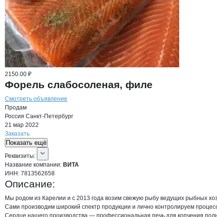
2150.00 ₽
Форель слабосоленая, филе
Смотреть объявление
Продам
Россия
Санкт-Петербург
21 мар 2022
Заказать
Показать ещё
О компании
ВИТА
Реквизиты
компании
ВИТА
Реквизиты:
Название компании:
ВИТА
ИНН:
7813562658
Описание:
Мы родом из Карелии и с 2013 года возим свежую рыбу ведущих рыбных хозя
Сами производим широкий спектр продукции и лично контролируем процесс и
Сердце нашего производства — профессиональная печь для копчения поль