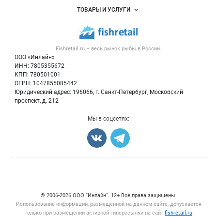
Услуги и цены
Объявления
ТОВАРЫ И УСЛУГИ
Размещение рекламы
Каталог компаний
Рыбные снеки
Публичная оферта
Новости рынка
Рыба
Контактная информация
Форум
Fishretail.ru – весь
рынок рыбы
в России.
Икра
Политика обработки персональных данных
Бренды
ООО «Инлайн»
Морепродукты
Для СМИ
ИНН: 7805355672
Мониторинг
КПП: 780501001
Рыбопосадочный материал
Вакансии
ОГРН: 1047855085442
Полуфабрикаты
Юридический адрес: 196066, г. Санкт-Петербург, Московский
Блог
Консервы
проспект, д. 212
Добавить объявление
Мы в соцсетях:
Карта объявлений
Счетчики, авторское право, логотипы
© 2006‑2026 ООО “Инлайн”. 12+ Все права защищены.
Использование информации, размещенной на данном сайте, допускается
только при размещении активной гиперссылки на сайт
fishretail.ru