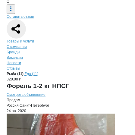
Ф
Оставить отзыв
Навигация по странице
компании
Фиа
Товары и услуги
О компании
Бренды
Вакансии
Новости
Отзывы
Продукция
Фианит, ООО
Навигация по продуктам
компании
Фиани
Рыба (11)
Еда (11)
320.00 ₽
Форель 1-2 кг НПСГ
Смотреть объявление
Продам
Россия
Санкт-Петербург
24 авг 2020