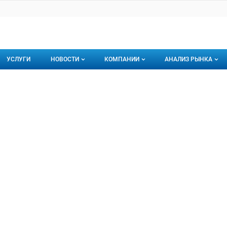
УСЛУГИ
НОВОСТИ
КОМПАНИИ
АНАЛИЗ РЫНКА
Новости рыбного рынка
Каталог компаний
нит
 ООО
торинги
О каталоге компаний
Подписаться на 
Премиум размещение