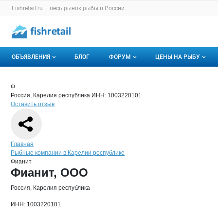
Раздел навигации по сайту fishretail.ru
Fishretail.ru – весь
рынок рыбы
в России.
Авторизация и меню пользователя
Навигация по разделам сайта fishretail.ru
ОБЪЯВЛЕНИЯ
БЛОГ
ФОРУМ
ЦЕНЫ НА РЫБУ
Объявления
Все темы
О мониторингах
Краткая информация о компании
Фиа
Страница компании
Фианит,
Страница компании
Фианит, ООО
Ф
Россия, Карелия республика
ИНН: 1003220101
Горячее предложение
Избранные
Актуальные мони
Оставить отзыв
Мои объявления
С моим участием
Динамика цен
Отзывы
Навигация по сайту
Главная
Рыбные компании в Карелии республике
Фианит
Основная информация о компании
Фианит, ООО
Россия, Карелия республика
ИНН: 1003220101